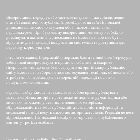
Використання, передрук або часткове цитування матеріалів, новин,
статей і аналітичних публікацій, розміщених на сайті Euroua.net,
дозволяється виключно за умови обов’язкового зазначення
першоджерела. При будь-якому використанні контенту необхідно
розміщувати активне гіперпосилання на Euroua.net, яке має бути
відкритим для індексації пошуковими системами та доступним для
переходу користувачами.
Інтернет-видання, інформаційні портали, блоги та інші онлайн-ресурси
зобов’язані використовувати пряме, клікабельне та відкрите
гіперпосилання, що веде безпосередньо на оригінальну публікацію
сайту Euroua.net. Забороняється застосування технічних обмежень або
атрибутів, які перешкоджають коректній індексації посилання
пошуковими системами.
Редакція сайту Euroua.net залишає за собою право публікувати
матеріали різних авторів, проте може не поділяти думки, оцінки або
висновки, викладені у статтях та новинних матеріалах.
Відповідальність за зміст публікацій, достовірність інформації та
висловлені позиції несуть виключно автори матеріалів. Редакція не несе
відповідальності за можливі наслідки використання опублікованого
контенту третіми особами.
Реклама: digestmediaholding@gmail.com