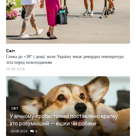
Світ
Спека до +38° і дощі: коли Україну чекає рекордна температура
літа перед похолоданням
06.08.2026
и
СВІТ
У вічному протистоянні поставлено крапку:
хто розумніший — кішки чи собаки
06.08.2026
0