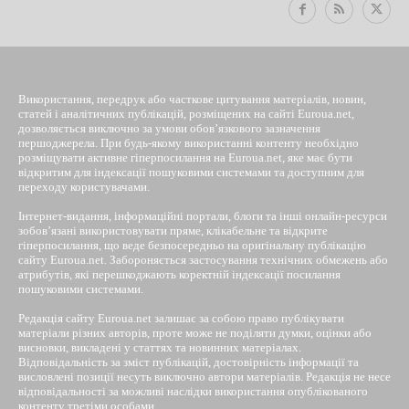
Використання, передрук або часткове цитування матеріалів, новин,
статей і аналітичних публікацій, розміщених на сайті Euroua.net,
дозволяється виключно за умови обов’язкового зазначення
першоджерела. При будь-якому використанні контенту необхідно
розміщувати активне гіперпосилання на Euroua.net, яке має бути
відкритим для індексації пошуковими системами та доступним для
переходу користувачами.
Інтернет-видання, інформаційні портали, блоги та інші онлайн-ресурси
зобов’язані використовувати пряме, клікабельне та відкрите
гіперпосилання, що веде безпосередньо на оригінальну публікацію
сайту Euroua.net. Забороняється застосування технічних обмежень або
атрибутів, які перешкоджають коректній індексації посилання
пошуковими системами.
Редакція сайту Euroua.net залишає за собою право публікувати
матеріали різних авторів, проте може не поділяти думки, оцінки або
висновки, викладені у статтях та новинних матеріалах.
Відповідальність за зміст публікацій, достовірність інформації та
висловлені позиції несуть виключно автори матеріалів. Редакція не несе
відповідальності за можливі наслідки використання опублікованого
контенту третіми особами.