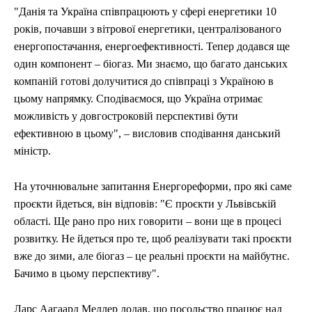
"Данія та Україна співпрацюють у сфері енергетики 10
років, почавши з вітрової енергетики, централізованого
енергопостачання, енергоефективності. Тепер додався ще
один компонент – біогаз. Ми знаємо, що багато данських
компаній готові долучитися до співпраці з Україною в
цьому напрямку. Сподіваємося, що Україна отримає
можливість у довгостроковій перспективі бути
ефективною в цьому", – висловив сподівання данський
міністр.
На уточнювальне запитання Енергореформи, про які саме
проєкти йдеться, він відповів: "Є проєкти у Львівській
області. Ще рано про них говорити – вони ще в процесі
розвитку. Не йдеться про те, щоб реалізувати такі проєкти
вже до зими, але біогаз – це реальні проєкти на майбутнє.
Бачимо в цьому перспективу".
Ларс Аагаард Меллер додав, що посольство працює над