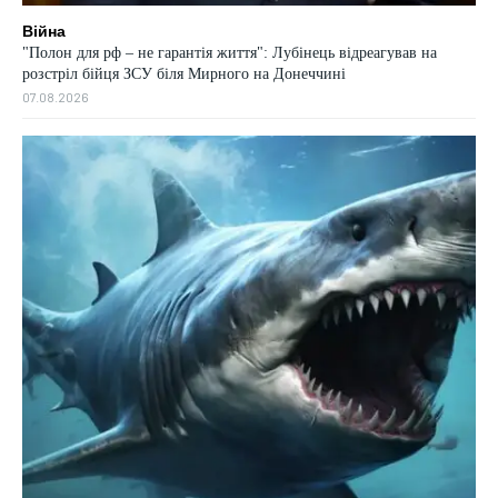
Війна
"Полон для рф – не гарантія життя": Лубінець відреагував на
розстріл бійця ЗСУ біля Мирного на Донеччині
07.08.2026