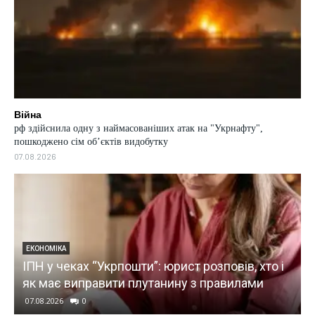
Війна
рф здійснила одну з наймасованіших атак на "Укрнафту",
пошкоджено сім об’єктів видобутку
07.08.2026
ЕКОНОМІКА
ІПН у чеках “Укрпошти”: юрист розповів, хто і
як має виправити плутанину з правилами
07.08.2026
0