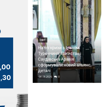
СВІТ
и з Іраном:
 Пакистан і
Показуха для диктатора:
 Аравія
Кремль “вирішує” паливну
и новий альянс,
кризу на догоду Путіна — Le
Monde
0
08.08.2026
0