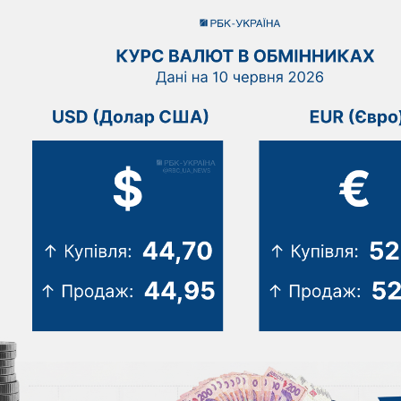
СВІТ
На тлі криз
УКРАЇНА
Туреччина,
The Atlantic: обіцянки
Саудівська
Вашингтона зависли, а
сформувал
Москва посилила удари
деталі
08.08.2026
0
08.08.2026