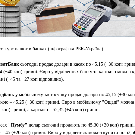
: курс валют в банках (інфографіка РБК-Україна)
ватБанк
сьогодні продає долари в касах по 45,15 (+30 коп) гривн
4 (+40 коп) гривні. Євро у відділеннях банку та карткою можна 
ні (+45 та +27 коп відповідно).
дбанк
у мобільному застосунку продає долари по 45,15 (+30 коп)
кою – 45,25 (+30 коп) гривні. Євро в мобільному "Ощаді" можна
 коп) гривні, а карткою – 52,35 (+45 коп) гривні.
асах
"Пумбу"
долар сьогодні продають по 45,30 (+30 коп) гривні
 – 45 (+20 коп) гривні. Євро у відділеннях можна купити по 52,5