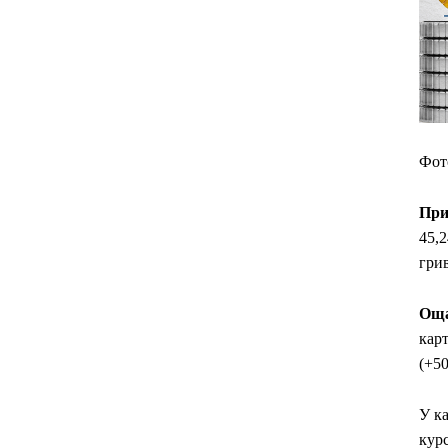
Фото
При
45,2
грив
Оща
карт
(+50
У к
курс