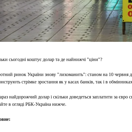
ьки сьогодні коштує долар та де найнижчі "ціни"?
ютний ринок України знову "лихоманить": станом на 10 червня д
нструють стрімке зростання як у касах банків, так і в обмінниках
араз найдорожчий долар і скільки доведеться заплатити за євро с
йте в огляді РБК-Україна нижче.
овне: