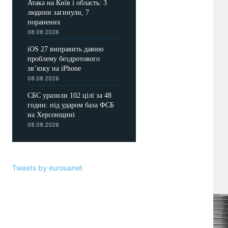
Атака на Київ і область: 3
людини загинули, 7
поранених
08.08.2026
iOS 27 виправить давню
проблему бездротового
зв’язку на iPhone
08.08.2026
СБС уразили 102 цілі за 48
годин: під ударом база ФСБ
на Херсонщині
08.08.2026
Tweets by eurouanet