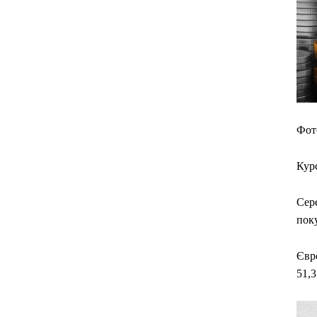
Фот
Кур
Сере
поку
Євро
51,3