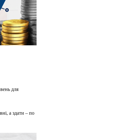
ивень для
ні, а здати – по