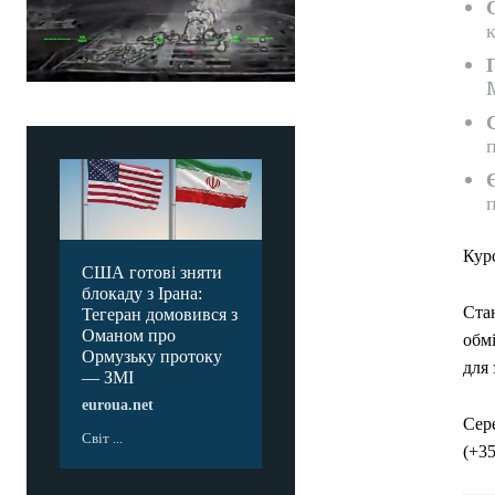
к
п
Є
п
Кур
США готові зняти
блокаду з Ірана:
Стан
Тегеран домовився з
Оманом про
обмі
Ормузьку протоку
для 
— ЗМІ
euroua.net
Сере
Світ ...
(+35