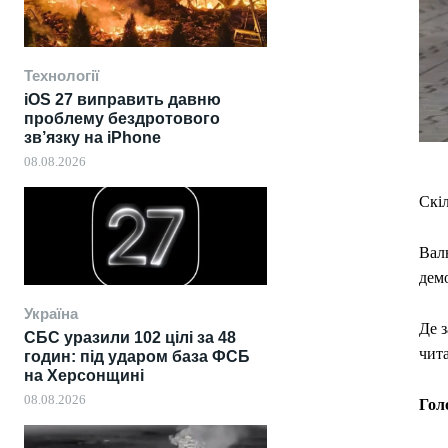
Технології
iOS 27 виправить давню
проблему бездротового
зв’язку на iPhone
08.08.2026
Скіл
Вал
демо
Україна
Де з
СБС уразили 102 цілі за 48
чита
годин: під ударом база ФСБ
на Херсонщині
08.08.2026
Гол