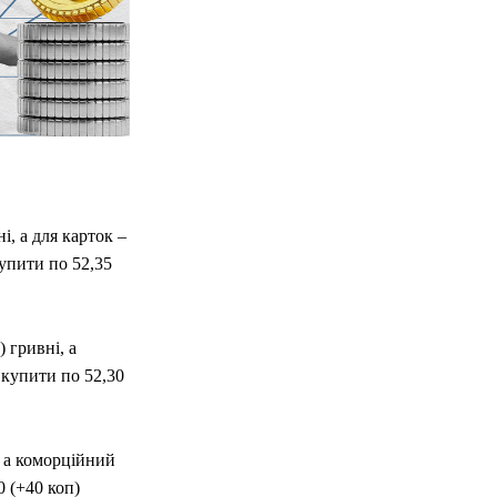
і, а для карток –
купити по 52,35
 гривні, а
 купити по 52,30
, а коморційний
0 (+40 коп)