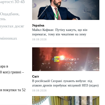
вартості 30-45
 Ощадбанк,
ень.
пунктах досяг
Україна
Майкл Кофман: Путіну кажуть, що він
перемагає, тому він чекатиме на зиму
бмінниках
08.08.2026
ара в
0 коп) гривні –
Світ
В російській Сизрані лунають вибухи: під
атакою дронів перебуває місцевий НПЗ (відео)
ля покупки та 52
08.08.2026