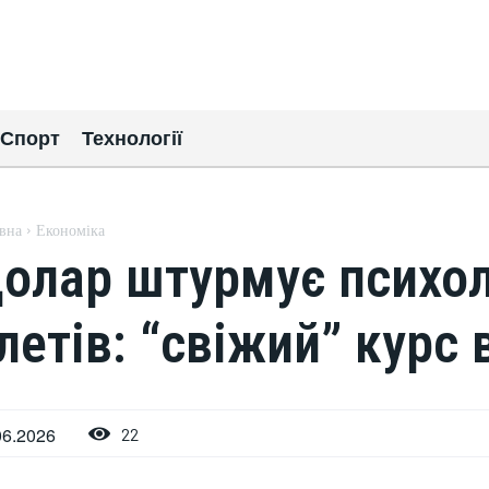
Спорт
Технології
вна
Економіка
олар штурмує психол
летів: “свіжий” курс
06.2026
22