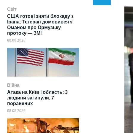
Світ
США готові зняти блокаду з
Ірана: Тегеран домовився з
Оманом про Ормузьку
протоку — ЗМІ
08.08.2026
Війна
Атака на Київ і область: 3
людини загинули, 7
поранених
08.08.2026