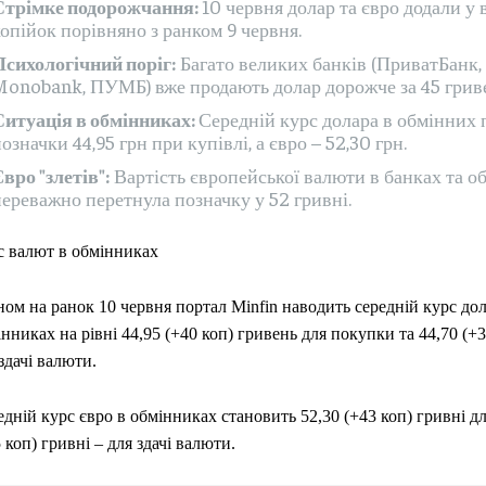
Стрімке подорожчання:
10 червня долар та євро додали у 
опійок порівняно з ранком 9 червня.
Психологічний поріг:
Багато великих банків (ПриватБанк,
Monobank, ПУМБ) вже продають долар дорожче за 45 грив
Ситуація в обмінниках:
Середній курс долара в обмінних 
означки 44,95 грн при купівлі, а євро – 52,30 грн.
вро "злетів":
Вартість європейської валюти в банках та о
ереважно перетнула позначку у 52 гривні.
с валют в обмінниках
ом на ранок 10 червня портал Minfin наводить середній курс дол
нниках на рівні 44,95 (+40 коп) гривень для покупки та 44,70 (+3
здачі валюти.
дній курс євро в обмінниках становить 52,30 (+43 коп) гривні д
 коп) гривні – для здачі валюти.