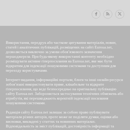
Використання, передрук або часткове цитування матеріалів, новин,
статей і аналітичних публікацій, розміщених на сайті Euroua.net,
дозволяється виключно за умови обов’язкового зазначення
першоджерела. При будь-якому використанні контенту необхідно
розміщувати активне гіперпосилання на Euroua.net, яке має бути
відкритим для індексації пошуковими системами та доступним для
переходу користувачами.
Інтернет-видання, інформаційні портали, блоги та інші онлайн-ресурси
зобов’язані використовувати пряме, клікабельне та відкрите
гіперпосилання, що веде безпосередньо на оригінальну публікацію
сайту Euroua.net. Забороняється застосування технічних обмежень або
атрибутів, які перешкоджають коректній індексації посилання
пошуковими системами.
Редакція сайту Euroua.net залишає за собою право публікувати
матеріали різних авторів, проте може не поділяти думки, оцінки або
висновки, викладені у статтях та новинних матеріалах.
Відповідальність за зміст публікацій, достовірність інформації та