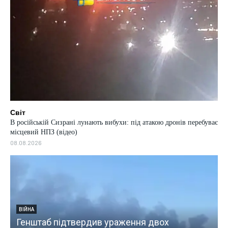
Світ
В російській Сизрані лунають вибухи: під атакою дронів перебуває
місцевий НПЗ (відео)
08.08.2026
ВІЙНА
Генштаб підтвердив ураження двох