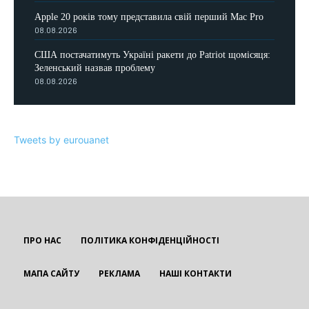
Apple 20 років тому представила свій перший Mac Pro
08.08.2026
США постачатимуть Україні ракети до Patriot щомісяця:
Зеленський назвав проблему
08.08.2026
Tweets by eurouanet
ПРО НАС
ПОЛІТИКА КОНФІДЕНЦІЙНОСТІ
МАПА САЙТУ
РЕКЛАМА
НАШІ КОНТАКТИ
EUROUA