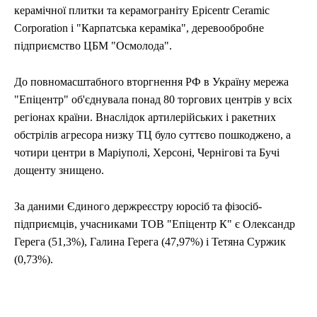
керамічної плитки та керамограніту Epicentr Ceramic
Corporation і "Карпатська кераміка", деревообробне
підприємство ЦБМ "Осмолода".
До повномасштабного вторгнення РФ в Україну мережа
"Епіцентр" об'єднувала понад 80 торгових центрів у всіх
регіонах країни. Внаслідок артилерійських і ракетних
обстрілів агресора низку ТЦ було суттєво пошкоджено, а
чотири центри в Маріуполі, Херсоні, Чернігові та Бучі
дощенту знищено.
За даними Єдиного держреєстру юросіб та фізосіб-
підприємців, учасниками ТОВ "Епіцентр К" є Олександр
Герега (51,3%), Галина Герега (47,97%) і Тетяна Суржик
(0,73%).