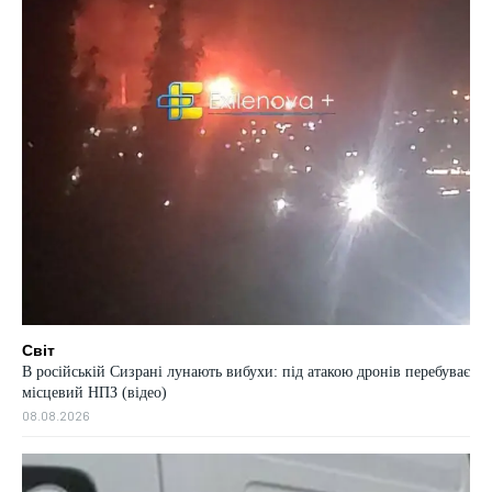
Світ
В російській Сизрані лунають вибухи: під атакою дронів перебуває
місцевий НПЗ (відео)
08.08.2026