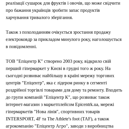
реалізації сушарок для фруктів і овочів, що може свідчити
про бажання українців зробити запас продуктів
харчування тривалого зберігання.
Також з похолоданням очікується зростання продажу
електроковдр за прикладом минулого року, наголошується
в повідомленні.
ТОВ "Епіцентр К" створено 2003 року, відкрило свій
перший гіпермаркет у Києві в грудні того ж року. На
сьогодні розвиває найбільшу в країні мережу торгових
центрів "Епіцентр", яка є лідером ринку в сегменті
роздрібної торгівлі товарами для дому та ремонту. Входить
до групи компаній "Епіцентр К", що розвиває також
інтернет-магазин з маркетплейсом Epicentrk.ua, мережі
гіпермаркетів "Нова лінія", спортивних товарів
INTERSPORT, 4F та The Athlete's foot (TAF), а також
агрокомпанію "Епіцентр Агро", заводи з виробництва