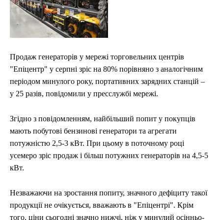
ЕКОНОМІКА
ЕКОНОМІКА
СПОРТ
СПОРТ
ТЕХНОЛОГІЇ
ТЕХНОЛОГІЇ
Продаж генераторів у мережі торговельних центрів
"Епіцентр" у серпні зріс на 80% порівняно з аналогічним
періодом минулого року, портативних зарядних станцій –
у 25 разів, повідомили у пресслужбі мережі.
Згідно з повідомленням, найбільший попит у покупців
мають побутові бензинові генератори та агрегати
потужністю 2,5-3 кВт. При цьому в поточному році
усемеро зріс продаж і більш потужних генераторів на 4,5-5
кВт.
Незважаючи на зростання попиту, значного дефіциту такої
продукції не очікується, вважають в "Епіцентрі". Крім
того, ціни сьогодні значно нижчі, ніж у минулий осінньо-