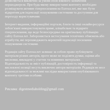
дозволяється виключно за умови обов’язкового зазначення
першоджерела. При будь-якому використанні контенту необхідно
розміщувати активне гіперпосилання на Euroua.net, яке має бути
відкритим для індексації пошуковими системами та доступним для
переходу користувачами.
Інтернет-видання, інформаційні портали, блоги та інші онлайн-ресурси
зобов’язані використовувати пряме, клікабельне та відкрите
гіперпосилання, що веде безпосередньо на оригінальну публікацію
сайту Euroua.net. Забороняється застосування технічних обмежень або
атрибутів, які перешкоджають коректній індексації посилання
пошуковими системами.
Редакція сайту Euroua.net залишає за собою право публікувати
матеріали різних авторів, проте може не поділяти думки, оцінки або
висновки, викладені у статтях та новинних матеріалах.
Відповідальність за зміст публікацій, достовірність інформації та
висловлені позиції несуть виключно автори матеріалів. Редакція не несе
відповідальності за можливі наслідки використання опублікованого
контенту третіми особами.
Реклама: digestmediaholding@gmail.com