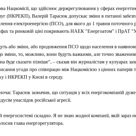
ова Нацкомісії, що здійснює держрегулювання у сферах енергети
луг (НКРЕКП), Валерій Тарасюк допускає зміни в питанні забез
лення електроенергією (ПСО), для якого до 1 травня поточного 
ифах та ринковій ціні покривають НАЕК "Енергоатом" і ПрАТ "У
дуть або зміни, або продовження ПСО щодо населення в наявном
о зміни, то, можливо, вони будуть важкими, але точно зваженим
а буде сказати пізніше", – сказав він журналістам у кулуарах за
писання угоди про співпрацю між Нацкомісією з цінних паперів 
ку і НКРЕКП у Києві в середу.
очас Тарасюк зазначив, що ситуація у всіх енергокомпаній дуже
дусім унаслідок російської агресії.
й енергосистемі складно. Я не знаю жодної компанії, якій зараз н
лосив глава енергорегулятора.