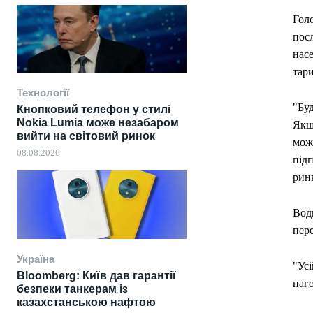
Гол
пос
насе
тар
Технології
"Бу
Кнопковий телефон у стилі
Nokia Lumia може незабаром
Якщ
вийти на світовий ринок
можн
08.08.2026
під
рин
Водн
пере
Україна
"Усі
Bloomberg: Київ дав гарантії
наго
безпеки танкерам із
казахстанською нафтою