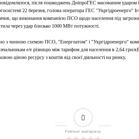
повідомлялося, після пошкоджень ДніпроГЕС масованим ударом
госистемі 22 березня, голова оператора ГЕС "Укргідроенерго" І
начив, що виконання компанією ПСО щодо населення під загрозою
тила через удар близько 1000 МВт потужності.
дно з чинною схемою ПСО, "Енергоатом" і "Укргідроенерго" ко
ачальникам е/е різницю між тарифом для населення в 2,64 грн/кВ
овою ціною ресурсу з коштів від своєї діяльності на ринку.
0
Рейтинг матеріалу