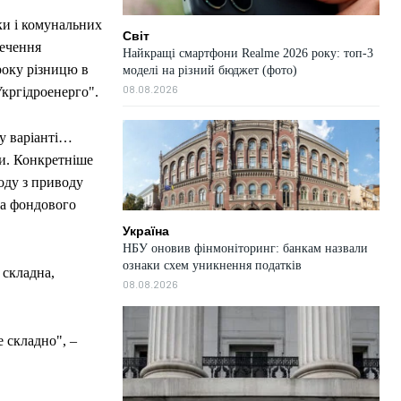
ки і комунальних
Світ
печення
Найкращі смартфони Realme 2026 року: топ-3
року різницю в
моделі на різний бюджет (фото)
08.08.2026
кргідроенерго".
у варіанті…
и. Конкретніше
ходу з приводу
та фондового
Україна
НБУ оновив фінмоніторинг: банкам назвали
ознаки схем уникнення податків
 складна,
08.08.2026
е складно", –