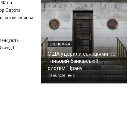
 РФ по
гор Сирота
, оскільки вона
мпенсують
ЕКОНОМІКА
т-год і
США ударили санкціями по
“тіньовій банківській
системі” Ірану
08.08.2026
0