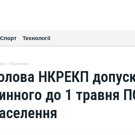
Спорт
Технології
вна
Економіка
олова НКРЕКП допуск
инного до 1 травня П
аселення