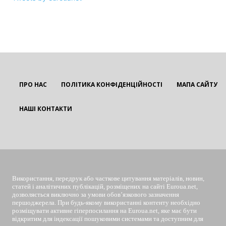
ПРО НАС
ПОЛІТИКА КОНФІДЕНЦІЙНОСТІ
МАПА САЙТУ
НАШІ КОНТАКТИ
EUROUA
Використання, передрук або часткове цитування матеріалів, новин,
статей і аналітичних публікацій, розміщених на сайті Euroua.net,
дозволяється виключно за умови обов’язкового зазначення
першоджерела. При будь-якому використанні контенту необхідно
розміщувати активне гіперпосилання на Euroua.net, яке має бути
відкритим для індексації пошуковими системами та доступним для