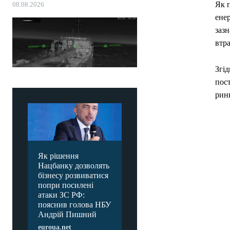
Як 
08.08.2026
енер
заз
втра
Згі
пост
ринк
Як рішення
Нацбанку дозволять
бізнесу розвиватися
попри посилені
атаки ЗС РФ:
пояснив голова НБУ
Андрій Пишний
euroua.net