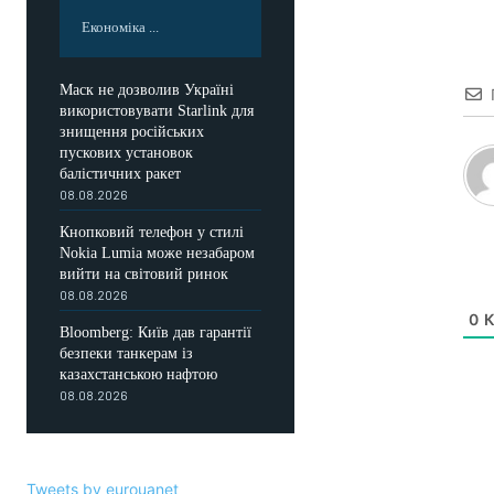
Економіка ...
Маск не дозволив Україні
використовувати Starlink для
знищення російських
пускових установок
балістичних ракет
08.08.2026
Кнопковий телефон у стилі
Nokia Lumia може незабаром
вийти на світовий ринок
08.08.2026
0
К
Bloomberg: Київ дав гарантії
безпеки танкерам із
казахстанською нафтою
08.08.2026
Tweets by eurouanet