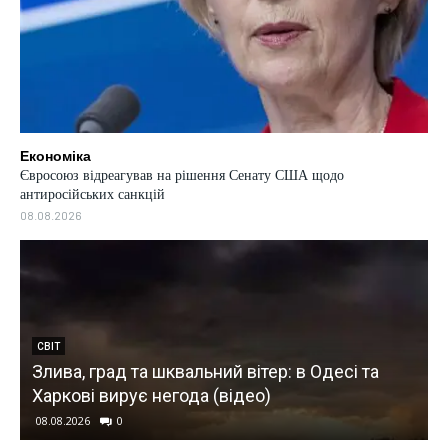
Економіка
Євросоюз відреагував на рішення Сенату США щодо
антиросійських санкцій
08.08.2026
СВІТ
Злива, град та шквальний вітер: в Одесі та
Харкові вирує негода (відео)
08.08.2026
0