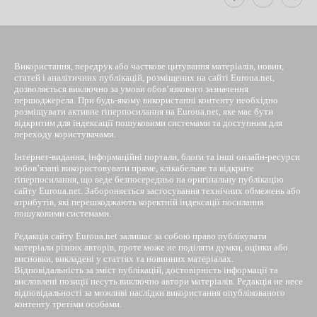
Використання, передрук або часткове цитування матеріалів, новин,
статей і аналітичних публікацій, розміщених на сайті Euroua.net,
дозволяється виключно за умови обов’язкового зазначення
першоджерела. При будь-якому використанні контенту необхідно
розміщувати активне гіперпосилання на Euroua.net, яке має бути
відкритим для індексації пошуковими системами та доступним для
переходу користувачами.
Інтернет-видання, інформаційні портали, блоги та інші онлайн-ресурси
зобов’язані використовувати пряме, клікабельне та відкрите
гіперпосилання, що веде безпосередньо на оригінальну публікацію
сайту Euroua.net. Забороняється застосування технічних обмежень або
атрибутів, які перешкоджають коректній індексації посилання
пошуковими системами.
Редакція сайту Euroua.net залишає за собою право публікувати
матеріали різних авторів, проте може не поділяти думки, оцінки або
висновки, викладені у статтях та новинних матеріалах.
Відповідальність за зміст публікацій, достовірність інформації та
висловлені позиції несуть виключно автори матеріалів. Редакція не несе
відповідальності за можливі наслідки використання опублікованого
контенту третіми особами.