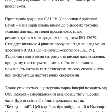
пресслужба.
Пресслужба додає, що СAL IV (Connection Application
Level) – найвищий рівень вимог до різьбових трубних
з'єднань для нафтогазової промисловості, що
регламентується міжнародним стандартом ISO 13679.
Стандарт визначає 4 рівні випробувань з'єднань: від менш
жорсткого (CAL I) до найбільш жорсткого (CAL IV).
З'єднання такого рівня витримують високе навантаження,
при цьому є газогерметичними, тобто виключають
можливість витоків та забезпечують високу екологічність
при експлуатації нафтогазових свердловин.
Також уточнюється, що торгова марка Intrepid походить від
USS Intrepid – американський авіаносець типу "Ессекс"
часів Другої світової війни, перекладається як
"Безстрашний". Цей корабель був побудований в Ньюпорт