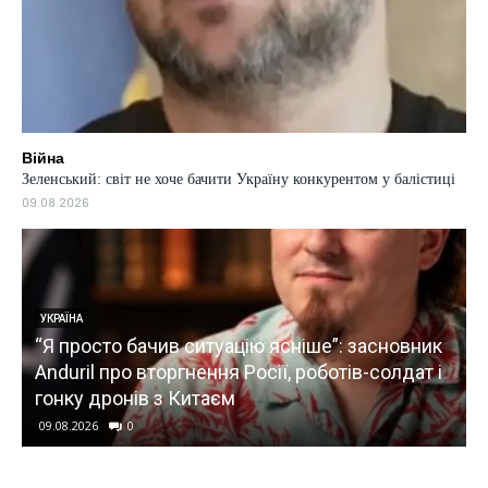
Війна
Зеленський: світ не хоче бачити Україну конкурентом у балістиці
09.08.2026
СВІТ
: засновник
Після атаки дрона в Лейпцигу: Німечч
тів-солдат і
визнає наростання “гібридних загроз”,
натякаючи на РФ
09.08.2026
0