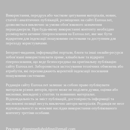
Використання, передрук або часткове цитування матеріалів, новин,
статей і аналітичних публікацій, розміщених на сайті Euroua.net,
дозволяється виключно за умови обов’язкового зазначення
першоджерела. При будь-якому використанні контенту необхідно
розміщувати активне гіперпосилання на Euroua.net, яке має бути
відкритим для індексації пошуковими системами та доступним для
переходу користувачами.
Інтернет-видання, інформаційні портали, блоги та інші онлайн-ресурси
зобов’язані використовувати пряме, клікабельне та відкрите
гіперпосилання, що веде безпосередньо на оригінальну публікацію
сайту Euroua.net. Забороняється застосування технічних обмежень або
атрибутів, які перешкоджають коректній індексації посилання
пошуковими системами.
Редакція сайту Euroua.net залишає за собою право публікувати
матеріали різних авторів, проте може не поділяти думки, оцінки або
висновки, викладені у статтях та новинних матеріалах.
Відповідальність за зміст публікацій, достовірність інформації та
висловлені позиції несуть виключно автори матеріалів. Редакція не несе
відповідальності за можливі наслідки використання опублікованого
контенту третіми особами.
Реклама: digestmediaholding@gmail.com