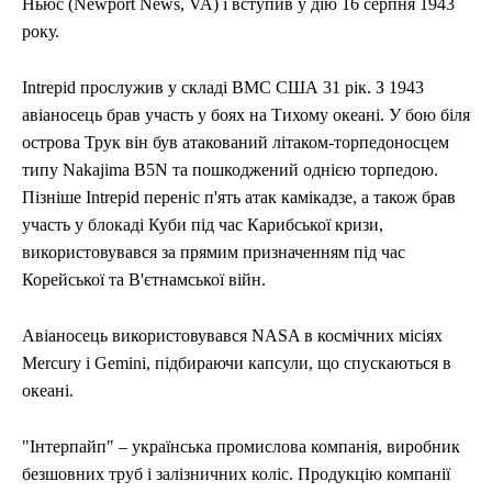
Ньюс (Newport News, VA) і вступив у дію 16 серпня 1943
року.
Intrepid прослужив у складі ВМС США 31 рік. З 1943
авіаносець брав участь у боях на Тихому океані. У бою біля
острова Трук він був атакований літаком-торпедоносцем
типу Nakajima B5N та пошкоджений однією торпедою.
Пізніше Intrepid переніс п'ять атак камікадзе, а також брав
участь у блокаді Куби під час Карибської кризи,
використовувався за прямим призначенням під час
Корейської та В'єтнамської війн.
Авіаносець використовувався NASA в космічних місіях
Mercury і Gemini, підбираючи капсули, що спускаються в
океані.
"Інтерпайп" – українська промислова компанія, виробник
безшовних труб і залізничних коліс. Продукцію компанії