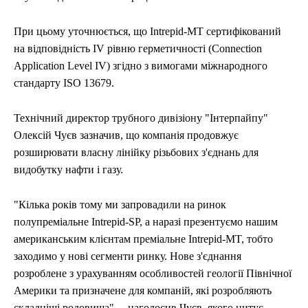
При цьому уточнюється, що Intrepid-MT сертифікований
на відповідність IV рівню герметичності (Connection
Application Level IV) згідно з вимогами міжнародного
стандарту ISO 13679.
Технічний директор трубного дивізіону "Інтерпайпу"
Олексій Чуєв зазначив, що компанія продовжує
розширювати власну лінійку різьбових з'єднань для
видобутку нафти і газу.
"Кілька років тому ми запровадили на ринок
полупреміальне Intrepid-SP, а наразі презентуємо нашим
американським клієнтам преміальне Intrepid-MT, тобто
заходимо у нові сегменти ринку. Нове з'єднання
розроблене з урахуванням особливостей геології Північної
Америки та призначене для компаній, які розробляють
складніші родовища", – наголосив Чуєв, якого цитує