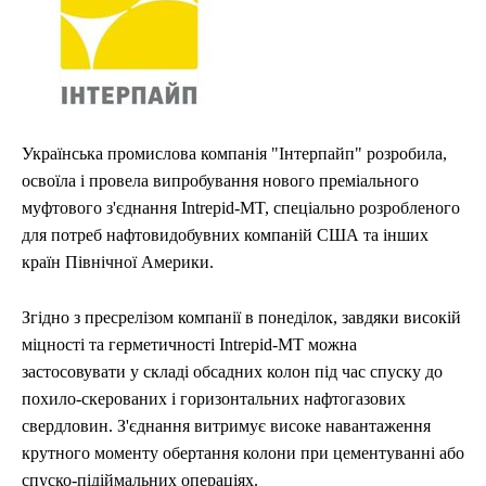
УКРАЇНА
УКРАЇНА
ВІЙНА
ВІЙНА
СВІТ
СВІТ
ПОЛІТИКА
ПОЛІТИКА
ЕКОНОМІКА
ЕКОНОМІКА
СПОРТ
СПОРТ
ТЕХНОЛОГІЇ
ТЕХНОЛОГІЇ
Українська промислова компанія "Інтерпайп" розробила,
освоїла і провела випробування нового преміального
муфтового з'єднання Intrepid-MT, спеціально розробленого
для потреб нафтовидобувних компаній США та інших
країн Північної Америки.
Згідно з пресрелізом компанії в понеділок, завдяки високій
міцності та герметичності Intrepid-MT можна
застосовувати у складі обсадних колон під час спуску до
похило-скерованих і горизонтальних нафтогазових
свердловин. З'єднання витримує високе навантаження
крутного моменту обертання колони при цементуванні або
спуско-підіймальних операціях.