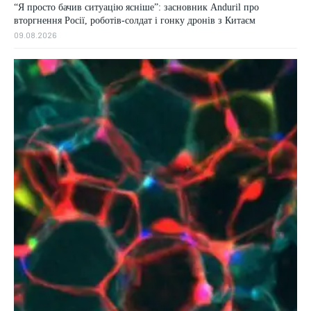
“Я просто бачив ситуацію ясніше”: засновник Anduril про
вторгнення Росії, роботів-солдат і гонку дронів з Китаєм
09.08.2026