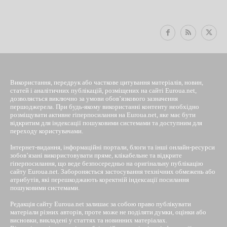
EUROUA
Використання, передрук або часткове цитування матеріалів, новин,
статей і аналітичних публікацій, розміщених на сайті Euroua.net,
дозволяється виключно за умови обов’язкового зазначення
першоджерела. При будь-якому використанні контенту необхідно
розміщувати активне гіперпосилання на Euroua.net, яке має бути
відкритим для індексації пошуковими системами та доступним для
переходу користувачами.
Інтернет-видання, інформаційні портали, блоги та інші онлайн-ресурси
зобов’язані використовувати пряме, клікабельне та відкрите
гіперпосилання, що веде безпосередньо на оригінальну публікацію
сайту Euroua.net. Забороняється застосування технічних обмежень або
атрибутів, які перешкоджають коректній індексації посилання
пошуковими системами.
Редакція сайту Euroua.net залишає за собою право публікувати
матеріали різних авторів, проте може не поділяти думки, оцінки або
висновки, викладені у статтях та новинних матеріалах.