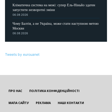
Кліматична система на межі: супер Ель-Ніньйо здатен
запустити незворотні зміни
06.08.2026
Чому Балтія, а не Україна, може стати наступною метою
Москви
06.08.2026
Tweets by eurouanet
ПРО НАС
ПОЛІТИКА КОНФІДЕНЦІЙНОСТІ
МАПА САЙТУ
РЕКЛАМА
НАШІ КОНТАКТИ