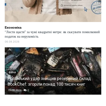
Економіка
“Листи щастя” за чужі квадратні метри: як скасувати помилковий
податок на нерухомість
06.08.2026
ВІЙНА
Російський удар знищив резервний склад
BookChef: згоріли понад 100 тисяч книг
06.08.2026
0