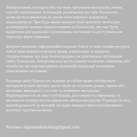
Використання, передрук або часткове цитування матеріалів, новин,
статей і аналітичних публікацій, розміщених на сайті Euroua.net,
дозволяється виключно за умови обов’язкового зазначення
першоджерела. При будь-якому використанні контенту необхідно
розміщувати активне гіперпосилання на Euroua.net, яке має бути
відкритим для індексації пошуковими системами та доступним для
переходу користувачами.
Інтернет-видання, інформаційні портали, блоги та інші онлайн-ресурси
зобов’язані використовувати пряме, клікабельне та відкрите
гіперпосилання, що веде безпосередньо на оригінальну публікацію
сайту Euroua.net. Забороняється застосування технічних обмежень або
атрибутів, які перешкоджають коректній індексації посилання
пошуковими системами.
Редакція сайту Euroua.net залишає за собою право публікувати
матеріали різних авторів, проте може не поділяти думки, оцінки або
висновки, викладені у статтях та новинних матеріалах.
Відповідальність за зміст публікацій, достовірність інформації та
висловлені позиції несуть виключно автори матеріалів. Редакція не несе
відповідальності за можливі наслідки використання опублікованого
контенту третіми особами.
Реклама: digestmediaholding@gmail.com