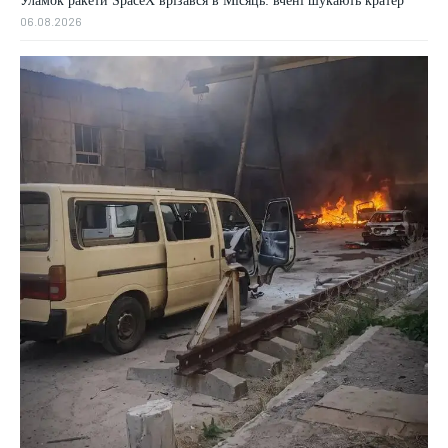
Уламок ракети SpaceX врізався в Місяць: вчені шукають кратер
06.08.2026