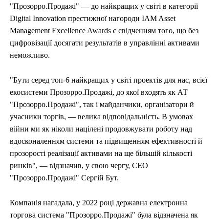
"Прозорро.Продажі" — до найкращих у світі в категорії
Digital Innovation престижної нагороди IAM Asset
Management Excellence Awards є свідченням того, що без
цифровізації досягати результатів в управлінні активами
неможливо.
"Бути серед топ-6 найкращих у світі проектів для нас, всієї
екосистеми Прозорро.Продажі, до якої входять як АТ
"Прозорро.Продажі", так і майданчики, організатори й
учасники торгів, — велика відповідальність. В умовах
війни ми як ніколи націлені продовжувати роботу над
вдосконаленням системи та підвищенням ефективності й
прозорості реалізації активами на ще більшій кількості
ринків", — відзначив, у свою чергу, СЕО
"Прозорро.Продажі" Сергій Бут.
Компанія нагадала, у 2022 році державна електронна
торгова система "Прозорро.Продажі" була відзначена як