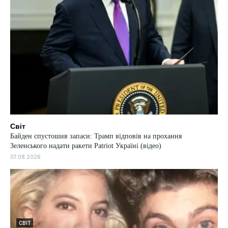
Світ
Байден спустошив запаси: Трамп відповів на прохання
Зеленського надати ракети Patriot Україні (відео)
07.08.2026
СВІТ
“Заз
СВІТ