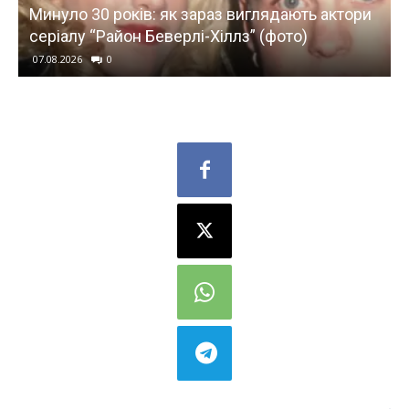
Минуло 30 років: як зараз виглядають актори
США,
серіалу “Район Беверлі-Хіллз” (фото)
у в
07.08.2026
0
07.08