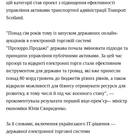
цій категорії став проект з підвищення ефективності
управління активами транспортної адміністрації Transport
Scotland.
"Понад сім років тому із запуском державних онлайн-
аукціонів в електронній торговій системі
"Прозорро.Продажі" держава почала змінювати підходи та
принципи управління публічними активами. За цей час
прозорі та відкриті електронні торги стали ефективним
інструментом для держави та громад, які вже принесли
понад 80 млрд гривень до бюджетів різних рівнів, а також
відкрили можливості для бізнесу отримувати ресурси для
розвитку, в тому числі й під час воєнного стану", —
прокоментувала результати перший віце-прем’єр-– міністр
економіки Юлія Свириденко.
За її словами, включення українського ІТ-рішення —
державної електронної торгової системи