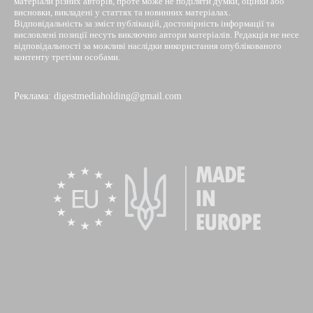
матеріали різних авторів, проте може не поділяти думки, оцінки або
висновки, викладені у статтях та новинних матеріалах.
Відповідальність за зміст публікацій, достовірність інформації та
висловлені позиції несуть виключно автори матеріалів. Редакція не несе
відповідальності за можливі наслідки використання опублікованого
контенту третіми особами.
Реклама: digestmediaholding@gmail.com