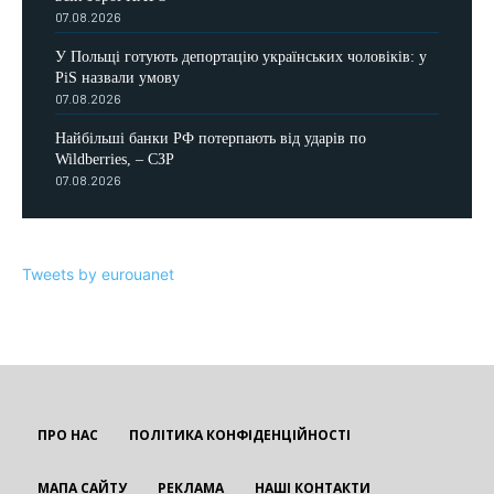
07.08.2026
У Польщі готують депортацію українських чоловіків: у
PiS назвали умову
07.08.2026
Найбільші банки РФ потерпають від ударів по
Wildberries, – СЗР
07.08.2026
Tweets by eurouanet
ПРО НАС
ПОЛІТИКА КОНФІДЕНЦІЙНОСТІ
МАПА САЙТУ
РЕКЛАМА
НАШІ КОНТАКТИ