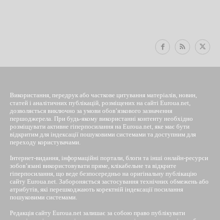
EUROUA
Використання, передрук або часткове цитування матеріалів, новин,
статей і аналітичних публікацій, розміщених на сайті Euroua.net,
дозволяється виключно за умови обов’язкового зазначення
першоджерела. При будь-якому використанні контенту необхідно
розміщувати активне гіперпосилання на Euroua.net, яке має бути
відкритим для індексації пошуковими системами та доступним для
переходу користувачами.
Інтернет-видання, інформаційні портали, блоги та інші онлайн-ресурси
зобов’язані використовувати пряме, клікабельне та відкрите
гіперпосилання, що веде безпосередньо на оригінальну публікацію
сайту Euroua.net. Забороняється застосування технічних обмежень або
атрибутів, які перешкоджають коректній індексації посилання
пошуковими системами.
Редакція сайту Euroua.net залишає за собою право публікувати