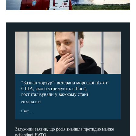
“Зазнав тортур”: ветерана морської піхоти
США, якого утримують в Росії,
госпіталізували у важкому стані
euroua.net
Світ ...
Залужний заявив, що росія знайшла протидію майже
всій зброї НАТО