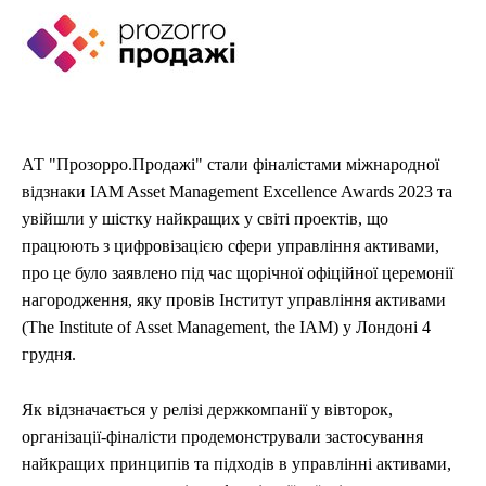
ЕКОНОМІКА
ЕКОНОМІКА
СПОРТ
СПОРТ
ТЕХНОЛОГІЇ
ТЕХНОЛОГІЇ
АТ "Прозорро.Продажі" стали фіналістами міжнародної
відзнаки IAM Asset Management Excellence Awards 2023 та
увійшли у шістку найкращих у світі проектів, що
працюють з цифровізацією сфери управління активами,
про це було заявлено під час щорічної офіційної церемонії
нагородження, яку провів Інститут управління активами
(The Institute of Asset Management, the IAM) у Лондоні 4
грудня.
Як відзначається у релізі держкомпанії у вівторок,
організації-фіналісти продемонстрували застосування
найкращих принципів та підходів в управлінні активами,