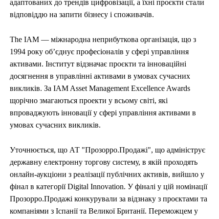
адаптованих до трендів цифровізації, а їхні проєкти стали
відповіддю на запити бізнесу і споживачів.
The IAM — міжнародна неприбуткова організація, що з
1994 року обʼєднує професіоналів у сфері управління
активами. Інститут відзначає проєкти та інноваційні
досягнення в управлінні активами в умовах сучасних
викликів. За IAM Asset Management Excellence Awards
щорічно змагаються проекти у всьому світі, які
впроваджують інновації у сфері управління активами в
умовах сучасних викликів.
Уточнюється, що АТ "Прозорро.Продажі", що адмініструє
державну електронну торгову систему, в якій проходять
онлайн-аукціони з реалізації публічних активів, вийшло у
фінал в категорії Digital Innovation. У фіналі у цій номінації
Прозорро.Продажі конкурували за відзнаку з проєктами та
компаніями з Іспанії та Великої Британії. Переможцем у