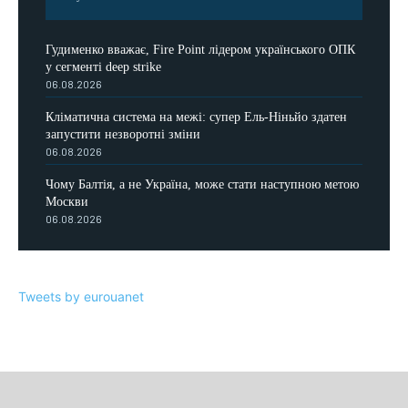
Гудименко вважає, Fire Point лідером українського ОПК
у сегменті deep strike
06.08.2026
Кліматична система на межі: супер Ель-Ніньйо здатен
запустити незворотні зміни
06.08.2026
Чому Балтія, а не Україна, може стати наступною метою
Москви
06.08.2026
Tweets by eurouanet