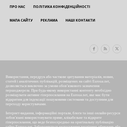
ПРО НАС
ПОЛІТИКА КОНФІДЕНЦІЙНОСТІ
МАПА САЙТУ
РЕКЛАМА
НАШІ КОНТАКТИ
EUROUA
Використання, передрук або часткове цитування матеріалів, новин,
статей і аналітичних публікацій, розміщених на сайті Euroua.net,
дозволяється виключно за умови обов’язкового зазначення
першоджерела. При будь-якому використанні контенту необхідно
розміщувати активне гіперпосилання на Euroua.net, яке має бути
відкритим для індексації пошуковими системами та доступним для
переходу користувачами.
Інтернет-видання, інформаційні портали, блоги та інші онлайн-ресурси
зобов’язані використовувати пряме, клікабельне та відкрите
гіперпосилання, що веде безпосередньо на оригінальну публікацію
сайту Euroua.net. Забороняється застосування технічних обмежень або