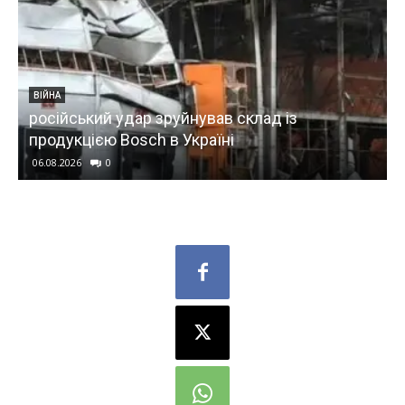
ВІЙНА
Відбулось понад 210 боєз
нував склад із
запустив 6,6 тис. дронів 
країні
ситуацію на фронті
06.08.2026
0