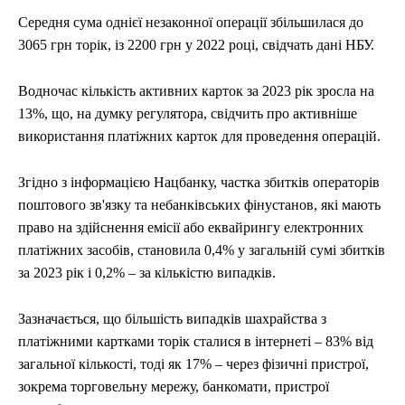
Середня сума однієї незаконної операції збільшилася до
3065 грн торік, із 2200 грн у 2022 році, свідчать дані НБУ.
Водночас кількість активних карток за 2023 рік зросла на
13%, що, на думку регулятора, свідчить про активніше
використання платіжних карток для проведення операцій.
Згідно з інформацією Нацбанку, частка збитків операторів
поштового зв'язку та небанківських фінустанов, які мають
право на здійснення емісії або еквайрингу електронних
платіжних засобів, становила 0,4% у загальній сумі збитків
за 2023 рік і 0,2% – за кількістю випадків.
Зазначається, що більшість випадків шахрайства з
платіжними картками торік сталися в інтернеті – 83% від
загальної кількості, тоді як 17% – через фізичні пристрої,
зокрема торговельну мережу, банкомати, пристрої