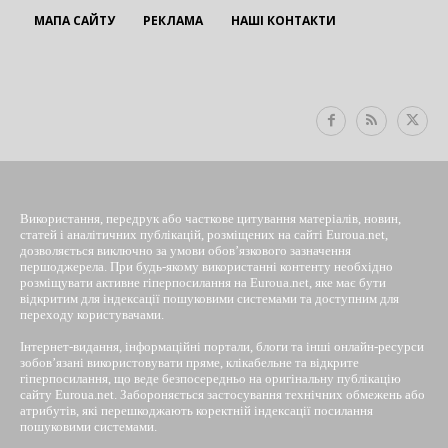
МАПА САЙТУ
РЕКЛАМА
НАШІ КОНТАКТИ
EUROUA
Використання, передрук або часткове цитування матеріалів, новин,
статей і аналітичних публікацій, розміщених на сайті Euroua.net,
дозволяється виключно за умови обов’язкового зазначення
першоджерела. При будь-якому використанні контенту необхідно
розміщувати активне гіперпосилання на Euroua.net, яке має бути
відкритим для індексації пошуковими системами та доступним для
переходу користувачами.
Інтернет-видання, інформаційні портали, блоги та інші онлайн-ресурси
зобов’язані використовувати пряме, клікабельне та відкрите
гіперпосилання, що веде безпосередньо на оригінальну публікацію
сайту Euroua.net. Забороняється застосування технічних обмежень або
атрибутів, які перешкоджають коректній індексації посилання
пошуковими системами.