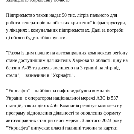
Підприємство також надає 50 тис. літрів пального для
роботи генераторів на об'єктах критичної інфраструктури,
у лікарнях і комунальних підприємствах. Далі за потреби
ці обсяги будуть збільшувати.
"Разом із цим пальне на автозаправних комплексах регіону
стане доступнішим для жителів Харкова та області: ціну на
бензин А-95 та дизель зменшено на 3 гривні на літр від
стели", – зазначили в "Укрнафті".
"Укрнафта" – найбільша нафтовидобувна компанія
України, є оператором національної мережі АЗС із 537
станцій, з яких діють 456. Компанія реалізує комплексну
програму відновлення діяльності та оновлення формату
автозаправних станцій своєї мережі. З лютого 2023 року
"Укрнафта" випускає власні паливні талони та картки