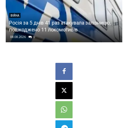
ТЕХНОЛОГІЇ
нів 41 раз атакувала залізницю,
iQOO Z11 отриму
11 локомотивів
AMOLED-дисплей 
08.08.2026
0