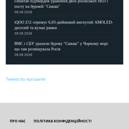
Генштаб підтвердив ураження двох російських НПЗ і
посту на буровій "Сиваш"
08.08.2026
iQOO Z11 отримує 6,83-дюймовий вигнутий AMOLED-
дисплей та вузькі рамки
08.08.2026
ВМС і СБУ уразили бурову “Сиваш” у Чорному морі:
що там розміщувала Росія
08.08.2026
Tweets by eurouanet
ПРО НАС
ПОЛІТИКА КОНФІДЕНЦІЙНОСТІ