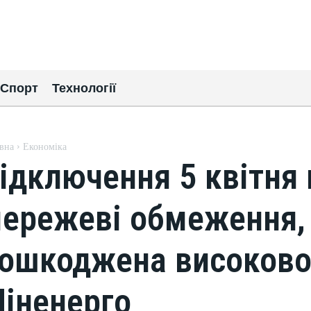
Спорт
Технології
вна
Економіка
ідключення 5 квітня
ережеві обмеження, 
ошкоджена високовол
іненерго