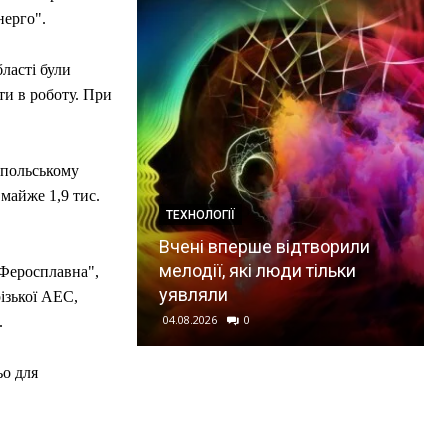
нерго".
ласті були
ти в роботу. При
опольському
майже 1,9 тис.
ТЕХНОЛОГІЇ
Вчені вперше відтворили
мелодії, які люди тільки
-Феросплавна",
уявляли
ізької АЕС,
04.08.2026
0
.
ьо для