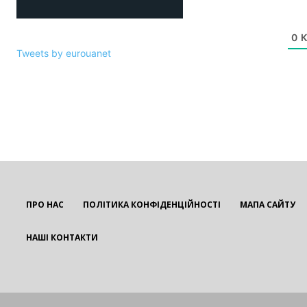
0
К
Tweets by eurouanet
ПРО НАС
ПОЛІТИКА КОНФІДЕНЦІЙНОСТІ
МАПА САЙТУ
НАШІ КОНТАКТИ
EUROUA