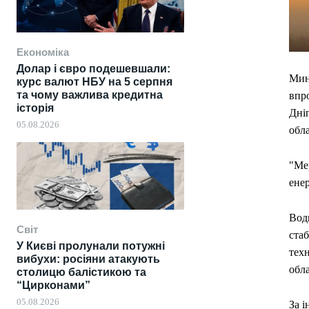
Економіка
Долар і євро подешевшали:
Мин
курс валют НБУ на 5 серпня
та чому важлива кредитна
впро
історія
Дніп
05.08.2026
обла
"Ме
ене
Вод
Світ
стаб
У Києві пролунали потужні
тех
вибухи: росіяни атакують
обл
столицю балістикою та
“Цирконами”
05.08.2026
За і