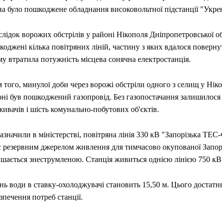
на було пошкоджене обладнання високовольтної підстанції "Укре
лідок ворожих обстрілів у районі Нікополя Дніпропетровської об
оджені кілька повітряних ліній, частину з яких вдалося поверну
у втратила потужність місцева сонячна електростанція.
 того, минулої доби через ворожі обстріли одного з селищ у Нік
ні був пошкоджений газопровід. Без газопостачання залишилося 
ивачів і шість комунально-побутових об'єктів.
азначили в міністерстві, повітряна лінія 330 кВ "Запорізька ТЕС
є резервним джерелом живлення для тимчасово окупованої Запор
ишається знеструмленою. Станція живиться однією лінією 750 кВ
нь води в ставку-охолоджувачі становить 15,50 м. Цього достатн
зпечення потреб станції.