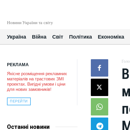
EUROUA
Новини України та світу
Україна
Війна
Світ
Політика
Економіка
Голо
РЕКЛАМА
В
Якісне розміщення рекламних
матеріалів на трастових ЗМІ
проектах. Вигідні умови і ціни
м
для нових замовників!
ПЕРЕЙТИ
п
М
Останні новини