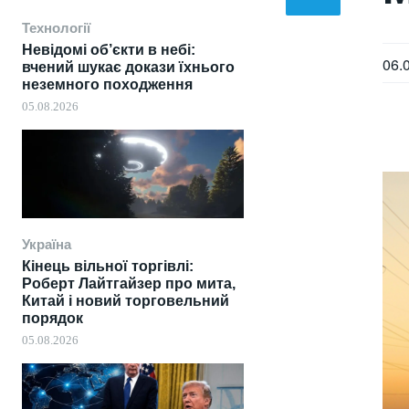
Технології
Невідомі об’єкти в небі:
06.
вчений шукає докази їхнього
неземного походження
05.08.2026
Україна
Кінець вільної торгівлі:
Роберт Лайтгайзер про мита,
Китай і новий торговельний
порядок
05.08.2026