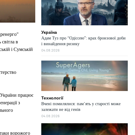
Україна
кренерго"
Адам Туз про “Одіссею”: крах бронзової доби
 світла в
і винайдення ризику
ській і Сумській
04.08.2026
стерство
а України працює
Технології
енерації з
Вчені помилялися: пам’ять у старості може
залежати не від генів
льного
04.08.2026
атаки ворожого