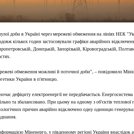
улої доби в Україні через мережеві обмеження на лініях НЕК "У
довж кількох годин застосовували графіки аварійних відключень
ропетровській, Донецькій, Запорізькій, Кіровоградській, Полтав
стях.
режеві обмеження можливі й поточної доби", – повідомило Міні
ргетики України в п'ятницю.
ночас дефіциту електроенергії не передбачається. Енергосистем
ільно та збалансовано. При цьому на одному з об'єктів теплової г
нологічних причин аварійно відключено одну одиницю генерува
аднання.
нформацією Міненерго, у південному регіоні України внаслідок 