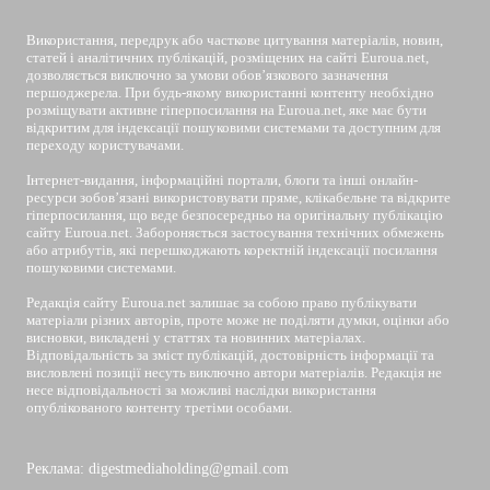
Використання, передрук або часткове цитування матеріалів, новин,
статей і аналітичних публікацій, розміщених на сайті Euroua.net,
дозволяється виключно за умови обов’язкового зазначення
першоджерела. При будь-якому використанні контенту необхідно
розміщувати активне гіперпосилання на Euroua.net, яке має бути
відкритим для індексації пошуковими системами та доступним для
переходу користувачами.
Інтернет-видання, інформаційні портали, блоги та інші онлайн-
ресурси зобов’язані використовувати пряме, клікабельне та відкрите
гіперпосилання, що веде безпосередньо на оригінальну публікацію
сайту Euroua.net. Забороняється застосування технічних обмежень
або атрибутів, які перешкоджають коректній індексації посилання
пошуковими системами.
Редакція сайту Euroua.net залишає за собою право публікувати
матеріали різних авторів, проте може не поділяти думки, оцінки або
висновки, викладені у статтях та новинних матеріалах.
Відповідальність за зміст публікацій, достовірність інформації та
висловлені позиції несуть виключно автори матеріалів. Редакція не
несе відповідальності за можливі наслідки використання
опублікованого контенту третіми особами.
Реклама: digestmediaholding@gmail.com