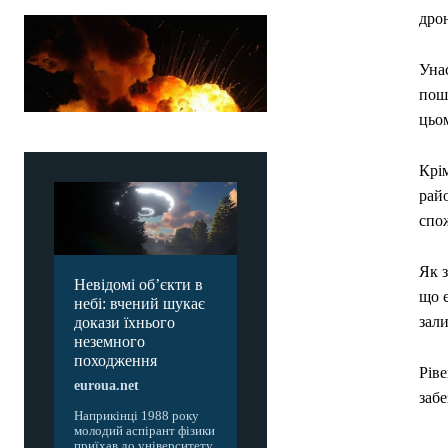
дро
Унас
пошк
цьом
Крім
райо
спож
Як з
Невідомі об’єкти в
що 
небі: вчений шукає
зал
докази їхнього
неземного
походження
Ріве
euroua.net
забе
Наприкінці 1988 року
молодий аспірант фізики
приїхав до університету