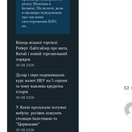
штату Монтана в
Бозмені. Після ночі, коли
в околицях повідомляли
про численні
спостереження НЛО,
на...
Кінець вільної торгівлі:
Роберт Лайтгайзер про мита,
Китай і новий торговельний
порядок
05.08.2026
Долар і євро подешевшали:
курс валют НБУ на 5 серпня
та чому важлива кредитна
історія
05.08.2026
У Києві пролунали потужні
вибухи: росіяни атакують
столицю балістикою та
“Цирконами”
05.08.2026