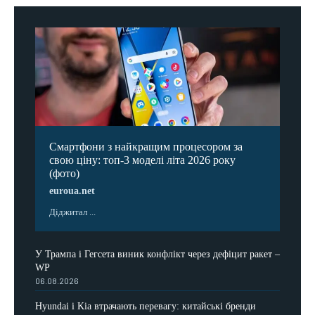
Смартфони з найкращим процесором за
свою ціну: топ-3 моделі літа 2026 року
(фото)
euroua.net
Діджитал ...
У Трампа і Гегсета виник конфлікт через дефіцит ракет –
WP
06.08.2026
Hyundai і Kia втрачають перевагу: китайські бренди