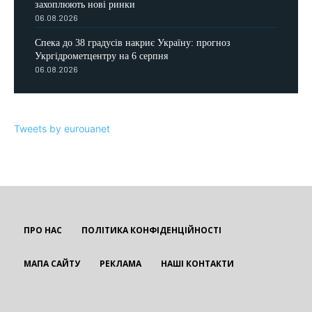
захоплюють нові ринки
06.08.2026
Спека до 38 градусів накриє Україну: прогноз
Укргідрометцентру на 6 серпня
06.08.2026
Tweets by eurouanet
ПРО НАС
ПОЛІТИКА КОНФІДЕНЦІЙНОСТІ
МАПА САЙТУ
РЕКЛАМА
НАШІ КОНТАКТИ
EUROUA