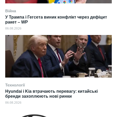
Війна
У Трампа і Гегсета виник конфлікт через дефіцит
ракет – WP
06.08.2026
Технології
Hyundai і Kia втрачають перевагу: китайські
бренди захоплюють нові ринки
06.08.2026