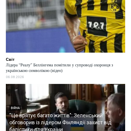
Світ
Лідера “Реалу” Беллінгема помітили у супроводі охоронця з
українською символікою (відео)
06.08.2026
ВІЙНА
"Це врятує багато життів": Зеленський
обговорив із лідером Фінляндії захист від
балістики для України