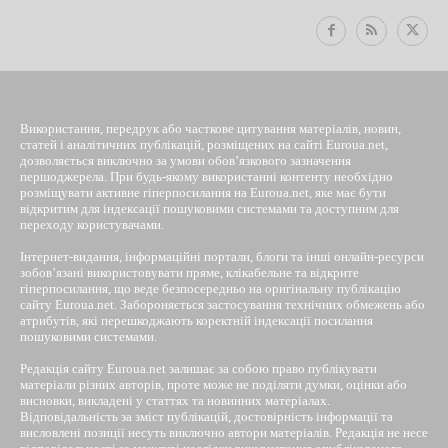
Використання, передрук або часткове цитування матеріалів, новин,
статей і аналітичних публікацій, розміщених на сайті Euroua.net,
дозволяється виключно за умови обов’язкового зазначення
першоджерела. При будь-якому використанні контенту необхідно
розміщувати активне гіперпосилання на Euroua.net, яке має бути
відкритим для індексації пошуковими системами та доступним для
переходу користувачами.
Інтернет-видання, інформаційні портали, блоги та інші онлайн-ресурси
зобов’язані використовувати пряме, клікабельне та відкрите
гіперпосилання, що веде безпосередньо на оригінальну публікацію
сайту Euroua.net. Забороняється застосування технічних обмежень або
атрибутів, які перешкоджають коректній індексації посилання
пошуковими системами.
Редакція сайту Euroua.net залишає за собою право публікувати
матеріали різних авторів, проте може не поділяти думки, оцінки або
висновки, викладені у статтях та новинних матеріалах.
Відповідальність за зміст публікацій, достовірність інформації та
висловлені позиції несуть виключно автори матеріалів. Редакція не несе