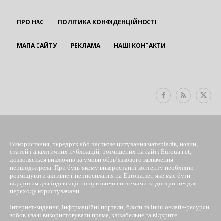
ПРО НАС
ПОЛІТИКА КОНФІДЕНЦІЙНОСТІ
МАПА САЙТУ
РЕКЛАМА
НАШІ КОНТАКТИ
EUROUA
Використання, передрук або часткове цитування матеріалів, новин,
статей і аналітичних публікацій, розміщених на сайті Euroua.net,
дозволяється виключно за умови обов’язкового зазначення
першоджерела. При будь-якому використанні контенту необхідно
розміщувати активне гіперпосилання на Euroua.net, яке має бути
відкритим для індексації пошуковими системами та доступним для
переходу користувачами.
Інтернет-видання, інформаційні портали, блоги та інші онлайн-ресурси
зобов’язані використовувати пряме, клікабельне та відкрите