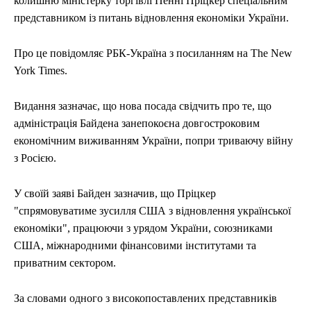
колишню міністерку торгівлі Пенні Пріцкер спеціальним
представником із питань відновлення економіки України.
Про це повідомляє РБК-Україна з посиланням на The New
York Times.
Видання зазначає, що нова посада свідчить про те, що
адміністрація Байдена занепокоєна довгостроковим
економічним виживанням України, попри триваючу війну
з Росією.
У своїй заяві Байден зазначив, що Пріцкер
"спрямовуватиме зусилля США з відновлення української
економіки", працюючи з урядом України, союзниками
США, міжнародними фінансовими інститутами та
приватним сектором.
За словами одного з високопоставлених представників