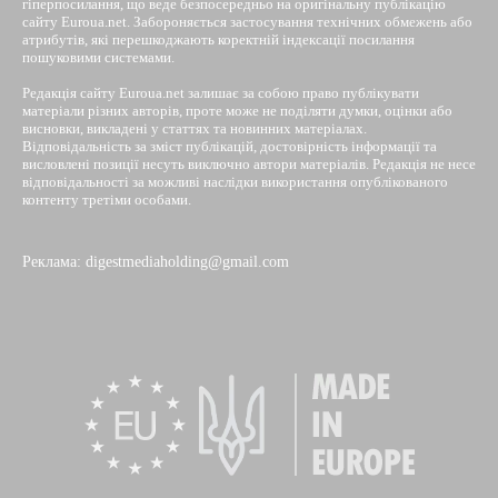
гіперпосилання, що веде безпосередньо на оригінальну публікацію
сайту Euroua.net. Забороняється застосування технічних обмежень або
атрибутів, які перешкоджають коректній індексації посилання
пошуковими системами.
Редакція сайту Euroua.net залишає за собою право публікувати
матеріали різних авторів, проте може не поділяти думки, оцінки або
висновки, викладені у статтях та новинних матеріалах.
Відповідальність за зміст публікацій, достовірність інформації та
висловлені позиції несуть виключно автори матеріалів. Редакція не несе
відповідальності за можливі наслідки використання опублікованого
контенту третіми особами.
Реклама: digestmediaholding@gmail.com