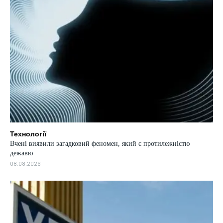
Технології
Вчені виявили загадковий феномен, який є протилежністю
дежавю
08.08.2026