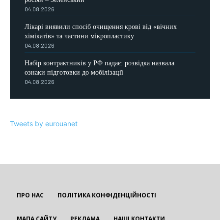
04.08.2026
Лікарі виявили спосіб очищення крові від «вічних
хімікатів» та частини мікропластику
04.08.2026
Набір контрактників у РФ падає: розвідка назвала
ознаки підготовки до мобілізації
04.08.2026
Tweets by eurouanet
ПРО НАС
ПОЛІТИКА КОНФІДЕНЦІЙНОСТІ
МАПА САЙТУ
РЕКЛАМА
НАШІ КОНТАКТИ