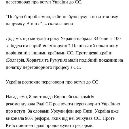
переговорах про вступ України до ЄС.
"Це було б проблемою, якби не було руху в позитивному
напрямку. А він є", – сказала вона.
Додамо, що минулого року Україна набрала 33 бали зі 100
за індексом сприйняття корупції. Це низький показник у
порівнянні з іншими країнами ЄС. Проте деякі країни
(Болгарія, Хорватія та Румунія) мали подібний показник на
початку переговорного процесу з ЄС.
Україна розпочне переговори про вступ до ЄС
Нагадаємо, 8 листопада Європейська комісія
рекомендувала Раді ЄС розпочати переговори з Україною
про вступ. За словами Урсули фон дер Ляєн, Україна вже
виконала 90% реформ, яких від неї очікував ЄС. Проте
Київ повинен і далі продовжувати реформи.