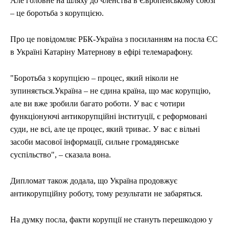
Але головне на шляху до членства в Європейському союзі
– це боротьба з корупцією.
Про це повідомляє РБК-Україна з посиланням на посла ЄС
в Україні Катаріну Матернову в ефірі телемарафону.
"Боротьба з корупцією – процес, який ніколи не
зупиняється.Україна – не єдина країна, що має корупцію,
але ви вже зробили багато роботи. У вас є чотири
функціонуючі антикорупційні інституції, є реформовані
суди, не всі, але це процес, який триває. У вас є вільні
засоби масової інформації, сильне громадянське
суспільство", – сказала вона.
Дипломат також додала, що Україна продовжує
антикорупційну роботу, тому результати не забаряться.
На думку посла, факти корупції не стануть перешкодою у