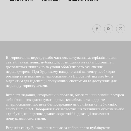
EUROUA
Використання, передрук або часткове цитування матеріалів, новин,
статей і аналітичних публікацій, розміщених на сайті Euroua.net,
дозволяється виключно за умови обов’язкового зазначення
першоджерела. При будь-якому використанні контенту необхідно
розміщувати активне гіперпосилання на Euroua.net, яке має бути
відкритим для індексації пошуковими системами та доступним для
переходу користувачами.
Інтернет-видання, інформаційні портали, блоги та інші онлайн-ресурси
зобов’язані використовувати пряме, клікабельне та відкрите
гіперпосилання, що веде безпосередньо на оригінальну публікацію
сайту Euroua.net. Забороняється застосування технічних обмежень або
атрибутів, які перешкоджають коректній індексації посилання
пошуковими системами.
Редакція сайту Euroua.net залишає за собою право публікувати