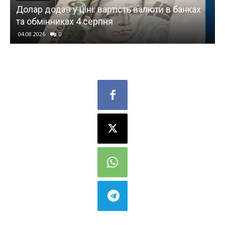
х
Лікарі виявили спосіб очищення крові від
«вічних хімікатів» та частини мікропластику
04.08.2026
0