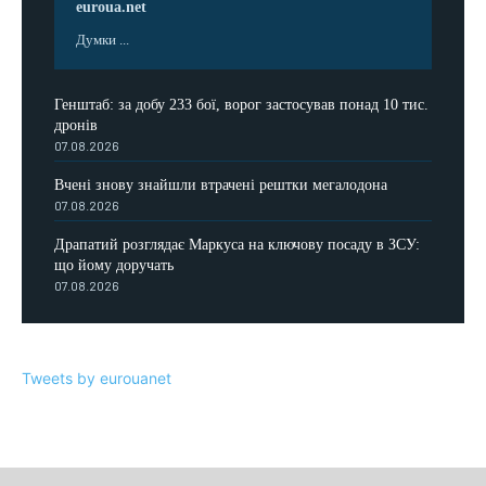
euroua.net
Думки ...
Генштаб: за добу 233 бої, ворог застосував понад 10 тис.
дронів
07.08.2026
Вчені знову знайшли втрачені рештки мегалодона
07.08.2026
Драпатий розглядає Маркуса на ключову посаду в ЗСУ:
що йому доручать
07.08.2026
Tweets by eurouanet