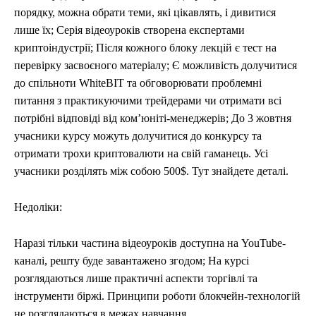
порядку, можна обрати теми, які цікавлять, і дивитися
лише їх; Серія відеоуроків створена експертами
криптоіндустрії; Після кожного блоку лекцій є тест на
перевірку засвоєного матеріалу; Є можливість долучитися
до спільноти WhiteBIT та обговорювати проблемні
питання з практикуючими трейдерами чи отримати всі
потрібні відповіді від комʼюніті-менеджерів; До 3 жовтня
учасники курсу можуть долучитися до конкурсу та
отримати трохи криптовалюти на свій гаманець. Усі
учасники розділять між собою 500$. Тут знайдете деталі.
Недоліки:
Наразі тільки частина відеоуроків доступна на YouTube-
каналі, решту буде завантажено згодом; На курсі
розглядаються лише практичні аспекти торгівлі та
інструменти біржі. Принципи роботи блокчейн-технологій
не розглядаються в межах навчання.