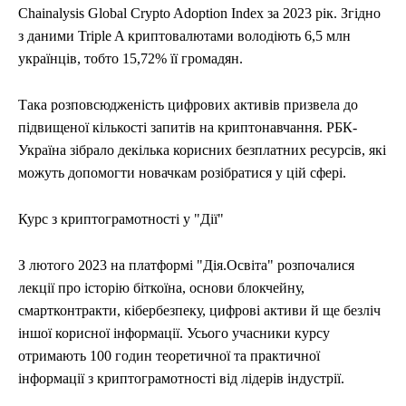
Chainalysis Global Crypto Adoption Index за 2023 рік. Згідно
СПОРТ
СПОРТ
ТЕХНОЛОГІЇ
ТЕХНОЛОГІЇ
УКРАЇНА
УКРАЇНА
ВІЙНА
ВІЙНА
СВІТ
СВІТ
ПОЛІТИКА
ПОЛІТИКА
ЕКОНОМІКА
ЕКОНОМІКА
СПОРТ
СПОРТ
ТЕХНОЛОГІЇ
ТЕХНОЛОГІЇ
з даними Triple A криптовалютами володіють 6,5 млн
українців, тобто 15,72% її громадян.
Така розповсюдженість цифрових активів призвела до
підвищеної кількості запитів на криптонавчання. РБК-
Україна зібрало декілька корисних безплатних ресурсів, які
можуть допомогти новачкам розібратися у цій сфері.
Курс з криптограмотності у "Дії"
З лютого 2023 на платформі "Дія.Освіта" розпочалися
лекції про історію біткоїна, основи блокчейну,
смартконтракти, кібербезпеку, цифрові активи й ще безліч
іншої корисної інформації. Усього учасники курсу
отримають 100 годин теоретичної та практичної
інформації з криптограмотності від лідерів індустрії.