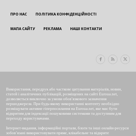
ПРО НАС
ПОЛІТИКА КОНФІДЕНЦІЙНОСТІ
МАПА САЙТУ
РЕКЛАМА
НАШІ КОНТАКТИ
EUROUA
Використання, передрук або часткове цитування матеріалів, новин,
статей і аналітичних публікацій, розміщених на сайті Euroua.net,
дозволяється виключно за умови обов’язкового зазначення
першоджерела. При будь-якому використанні контенту необхідно
розміщувати активне гіперпосилання на Euroua.net, яке має бути
відкритим для індексації пошуковими системами та доступним для
переходу користувачами.
Інтернет-видання, інформаційні портали, блоги та інші онлайн-ресурси
зобов’язані використовувати пряме, клікабельне та відкрите