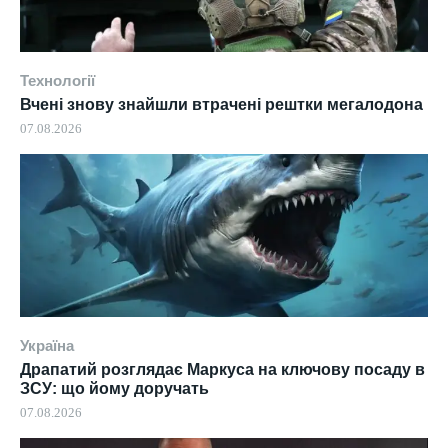
Технології
Вчені знову знайшли втрачені рештки мегалодона
07.08.2026
Україна
Драпатий розглядає Маркуса на ключову посаду в
ЗСУ: що йому доручать
07.08.2026