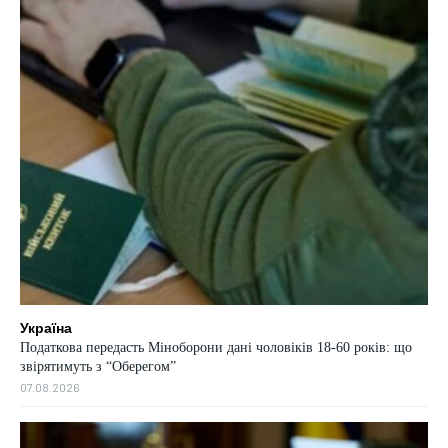
Україна
Податкова передасть Міноборони дані чоловіків 18-60 років: що
звірятимуть з “Оберегом”
07.08.2026