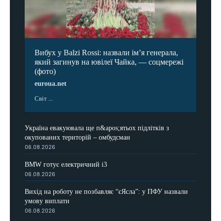
Вибух у Balzi Rossi: назвали ім’я генерала,
який загинув на ювілеї Чайка, — соцмережі
(фото)
euroua.net
Світ ...
Україна евакуювала ще п&apos;ятьох підлітків з
окупованих територій – омбудсман
06.08.2026
BMW готує електричний i3
06.08.2026
Вихід на роботу не позбавляє “єЯсла”: у ПФУ назвали
умову виплати
06.08.2026