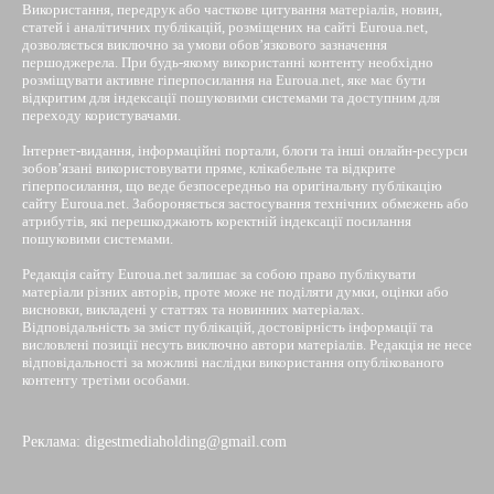
Використання, передрук або часткове цитування матеріалів, новин,
статей і аналітичних публікацій, розміщених на сайті Euroua.net,
дозволяється виключно за умови обов’язкового зазначення
першоджерела. При будь-якому використанні контенту необхідно
розміщувати активне гіперпосилання на Euroua.net, яке має бути
відкритим для індексації пошуковими системами та доступним для
переходу користувачами.
Інтернет-видання, інформаційні портали, блоги та інші онлайн-ресурси
зобов’язані використовувати пряме, клікабельне та відкрите
гіперпосилання, що веде безпосередньо на оригінальну публікацію
сайту Euroua.net. Забороняється застосування технічних обмежень або
атрибутів, які перешкоджають коректній індексації посилання
пошуковими системами.
Редакція сайту Euroua.net залишає за собою право публікувати
матеріали різних авторів, проте може не поділяти думки, оцінки або
висновки, викладені у статтях та новинних матеріалах.
Відповідальність за зміст публікацій, достовірність інформації та
висловлені позиції несуть виключно автори матеріалів. Редакція не несе
відповідальності за можливі наслідки використання опублікованого
контенту третіми особами.
Реклама: digestmediaholding@gmail.com