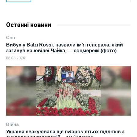
Останні новини
Світ
Вибух у Balzi Rossi: назвали ім’я генерала, який
загинув на ювілеї Чайка, — соцмережі (фото)
06.08.2026
Війна
Україна евакуювала ще п&apos;ятьох підлітків з