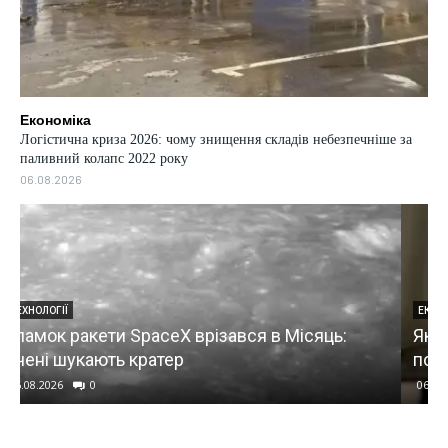
Економіка
Логістична криза 2026: чому знищення складів небезпечніше за
паливний колапс 2022 року
06.08.2026
ЕКОНОМІКА
Як виявляють неякісні бронежилети:
пояснення експертів
06.08.2026
0