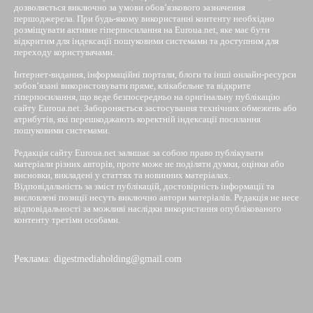
дозволяється виключно за умови обов’язкового зазначення
першоджерела. При будь-якому використанні контенту необхідно
розміщувати активне гіперпосилання на Euroua.net, яке має бути
відкритим для індексації пошуковими системами та доступним для
переходу користувачами.
Інтернет-видання, інформаційні портали, блоги та інші онлайн-ресурси
зобов’язані використовувати пряме, клікабельне та відкрите
гіперпосилання, що веде безпосередньо на оригінальну публікацію
сайту Euroua.net. Забороняється застосування технічних обмежень або
атрибутів, які перешкоджають коректній індексації посилання
пошуковими системами.
Редакція сайту Euroua.net залишає за собою право публікувати
матеріали різних авторів, проте може не поділяти думки, оцінки або
висновки, викладені у статтях та новинних матеріалах.
Відповідальність за зміст публікацій, достовірність інформації та
висловлені позиції несуть виключно автори матеріалів. Редакція не несе
відповідальності за можливі наслідки використання опублікованого
контенту третіми особами.
Реклама: digestmediaholding@gmail.com