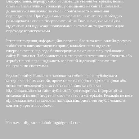
Використання, передрук або часткове цитування матеріалів, новин,
статей і аналітичних публікацій, розміщених на сайті Euroua.net,
дозволяється виключно за умови обов’язкового зазначення
першоджерела. При будь-якому використанні контенту необхідно
розміщувати активне гіперпосилання на Euroua.net, яке має бути
відкритим для індексації пошуковими системами та доступним для
переходу користувачами.
Інтернет-видання, інформаційні портали, блоги та інші онлайн-ресурси
зобов’язані використовувати пряме, клікабельне та відкрите
гіперпосилання, що веде безпосередньо на оригінальну публікацію
сайту Euroua.net. Забороняється застосування технічних обмежень або
атрибутів, які перешкоджають коректній індексації посилання
пошуковими системами.
Редакція сайту Euroua.net залишає за собою право публікувати
матеріали різних авторів, проте може не поділяти думки, оцінки або
висновки, викладені у статтях та новинних матеріалах.
Відповідальність за зміст публікацій, достовірність інформації та
висловлені позиції несуть виключно автори матеріалів. Редакція не несе
відповідальності за можливі наслідки використання опублікованого
контенту третіми особами.
Реклама: digestmediaholding@gmail.com