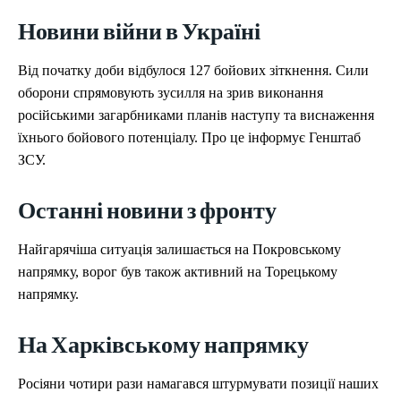
УКРАЇНА
УКРАЇНА
ВІЙНА
ВІЙНА
СВІТ
СВІТ
ПОЛІТИКА
ПОЛІТИКА
ЕКОНОМІКА
ЕКОНОМІКА
СПОРТ
СПОРТ
ТЕХНОЛОГІЇ
ТЕХНОЛОГІЇ
Новини війни в Україні
Від початку доби відбулося 127 бойових зіткнення. Сили
оборони спрямовують зусилля на зрив виконання
російськими загарбниками планів наступу та виснаження
їхнього бойового потенціалу. Про це інформує Генштаб
ЗСУ.
Останні новини з фронту
Найгарячіша ситуація залишається на Покровському
напрямку, ворог був також активний на Торецькому
напрямку.
На Харківському напрямку
Росіяни чотири рази намагався штурмувати позиції наших