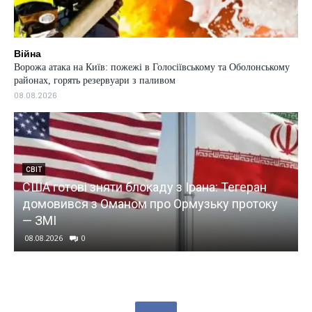
Війна
Ворожа атака на Київ: пожежі в Голосіївському та Оболонському
районах, горять резервуари з паливом
08.08.2026
ана: Тегеран
СВІТ
узьку протоку
Показуха для диктатора: Кремль “
паливну кризу на догоду Путіна —
08.08.2026
0