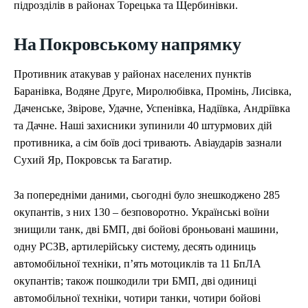
підрозділів в районах Торецька та Щербинівки.
На Покровському напрямку
Противник атакував у районах населених пунктів
Баранівка, Водяне Друге, Миролюбівка, Промінь, Лисівка,
Даченське, Звірове, Удачне, Успенівка, Надіївка, Андріївка
та Дачне. Наші захисники зупинили 40 штурмових дій
противника, а сім боїв досі тривають. Авіаударів зазнали
Сухий Яр, Покровськ та Багатир.
За попередніми даними, сьогодні було знешкоджено 285
окупантів, з них 130 – безповоротно. Українські воїни
знищили танк, дві БМП, дві бойові броньовані машини,
одну РСЗВ, артилерійську систему, десять одиниць
автомобільної техніки, п’ять мотоциклів та 11 БпЛА
окупантів; також пошкодили три БМП, дві одиниці
автомобільної техніки, чотири танки, чотири бойові