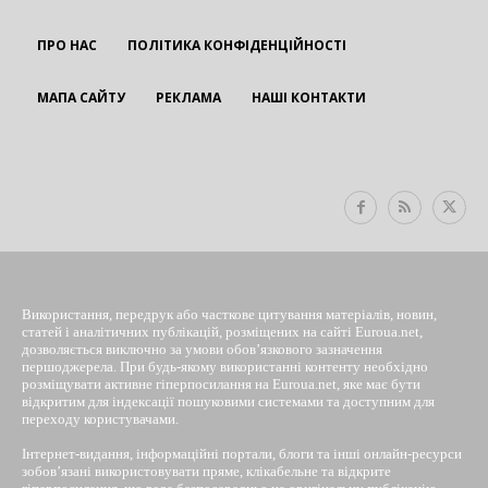
ПРО НАС
ПОЛІТИКА КОНФІДЕНЦІЙНОСТІ
МАПА САЙТУ
РЕКЛАМА
НАШІ КОНТАКТИ
EUROUA
Використання, передрук або часткове цитування матеріалів, новин,
статей і аналітичних публікацій, розміщених на сайті Euroua.net,
дозволяється виключно за умови обов’язкового зазначення
першоджерела. При будь-якому використанні контенту необхідно
розміщувати активне гіперпосилання на Euroua.net, яке має бути
відкритим для індексації пошуковими системами та доступним для
переходу користувачами.
Інтернет-видання, інформаційні портали, блоги та інші онлайн-ресурси
зобов’язані використовувати пряме, клікабельне та відкрите