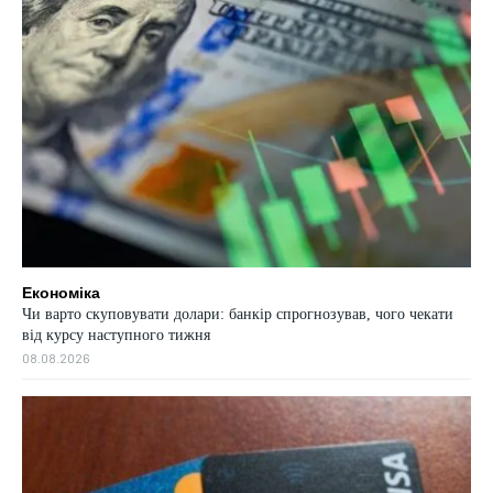
Економіка
Чи варто скуповувати долари: банкір спрогнозував, чого чекати
від курсу наступного тижня
08.08.2026