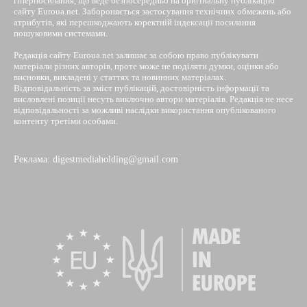
гіперпосилання, що веде безпосередньо на оригінальну публікацію
сайту Euroua.net. Забороняється застосування технічних обмежень або
атрибутів, які перешкоджають коректній індексації посилання
пошуковими системами.
Редакція сайту Euroua.net залишає за собою право публікувати
матеріали різних авторів, проте може не поділяти думки, оцінки або
висновки, викладені у статтях та новинних матеріалах.
Відповідальність за зміст публікацій, достовірність інформації та
висловлені позиції несуть виключно автори матеріалів. Редакція не несе
відповідальності за можливі наслідки використання опублікованого
контенту третіми особами.
Реклама: digestmediaholding@gmail.com