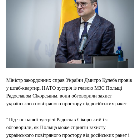
Міністр закордонних справ України Дмитро Кулеба провів
у штаб-квартирі НАТО зустріч із главою МЗС Польщі
Радославом Сікорським, вони обговорили захист
українського повітряного простору від російських ракет.
"Під час нашої зустрічі Радослав Сікорський і я
обговорили, як Польща може сприяти захисту
українського повітряного простору від російських ракет і