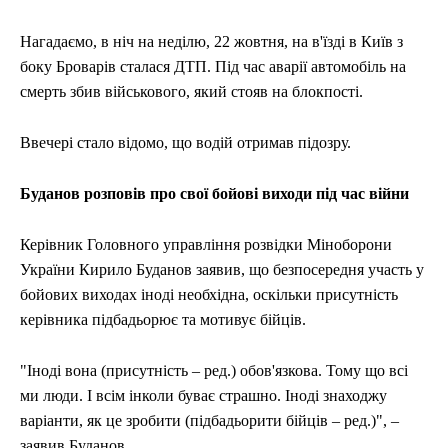
Нагадаємо, в ніч на неділю, 22 жовтня, на в'їзді в Київ з
боку Броварів сталася ДТП. Під час аварії автомобіль на
смерть збив військового, який стояв на блокпості.
Ввечері стало відомо, що водій отримав підозру.
Буданов розповів про свої бойові виходи під час війни
Керівник Головного управління розвідки Міноборони
України Кирило Буданов заявив, що безпосередня участь у
бойових виходах іноді необхідна, оскільки присутність
керівника підбадьорює та мотивує бійців.
"Іноді вона (присутність – ред.) обов'язкова. Тому що всі
ми люди. І всім інколи буває страшно. Іноді знаходжу
варіанти, як це зробити (підбадьорити бійців – ред.)", –
заявив Буданов.