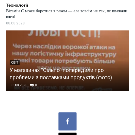
Технології
Вітамін C може боротися з раком — але зовсім не так, як вважали
вчені
08.08.2026
ЕКОНОМІКА
о
США ударили санкціями по “тіньовій
ото)
банківській системі” Ірану
08.08.2026
0