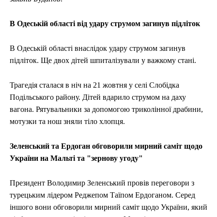
В Одеській області від удару струмом загинув підліток
В Одеській області внаслідок удару струмом загинув
підліток. Ще двох дітей шпиталізували у важкому стані.
Трагедія сталася в ніч на 21 жовтня у селі Слобідка
Подільського району. Дітей вдарило струмом на даху
вагона. Рятувальники за допомогою триколінної драбини,
мотузки та нош зняли тіло хлопця.
Зеленський та Ердоган обговорили мирний саміт щодо
України на Мальті та "зернову угоду"
Президент Володимир Зеленський провів переговори з
турецьким лідером Реджепом Таїпом Ердоганом. Серед
іншого вони обговорили мирний саміт щодо України, який