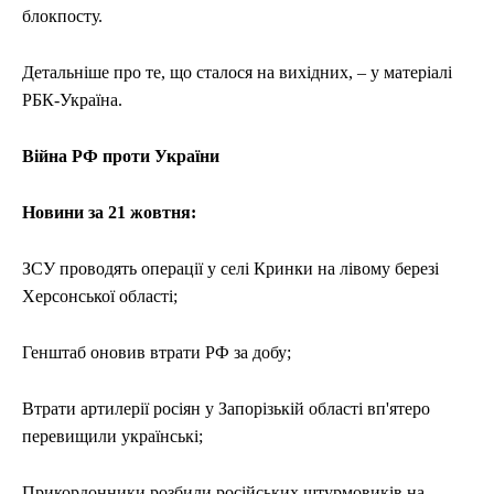
СПОРТ
СПОРТ
ТЕХНОЛОГІЇ
ТЕХНОЛОГІЇ
УКРАЇНА
УКРАЇНА
ВІЙНА
ВІЙНА
СВІТ
СВІТ
ПОЛІТИКА
ПОЛІТИКА
блокпосту.
ЕКОНОМІКА
ЕКОНОМІКА
СПОРТ
СПОРТ
ТЕХНОЛОГІЇ
ТЕХНОЛОГІЇ
Детальніше про те, що сталося на вихідних, – у матеріалі
РБК-Україна.
Війна РФ проти України
Новини за 21 жовтня:
ЗСУ проводять операції у селі Кринки на лівому березі
Херсонської області;
Генштаб оновив втрати РФ за добу;
Втрати артилерії росіян у Запорізькій області вп'ятеро
перевищили українські;
Прикордонники розбили російських штурмовиків на