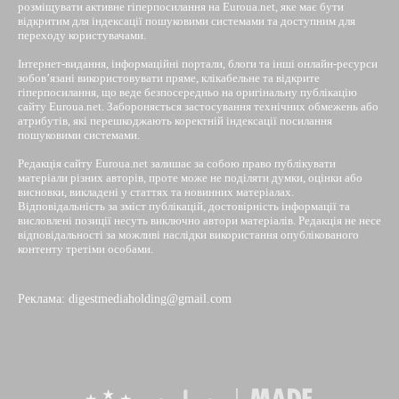
розміщувати активне гіперпосилання на Euroua.net, яке має бути
відкритим для індексації пошуковими системами та доступним для
переходу користувачами.
Інтернет-видання, інформаційні портали, блоги та інші онлайн-ресурси
зобов’язані використовувати пряме, клікабельне та відкрите
гіперпосилання, що веде безпосередньо на оригінальну публікацію
сайту Euroua.net. Забороняється застосування технічних обмежень або
атрибутів, які перешкоджають коректній індексації посилання
пошуковими системами.
Редакція сайту Euroua.net залишає за собою право публікувати
матеріали різних авторів, проте може не поділяти думки, оцінки або
висновки, викладені у статтях та новинних матеріалах.
Відповідальність за зміст публікацій, достовірність інформації та
висловлені позиції несуть виключно автори матеріалів. Редакція не несе
відповідальності за можливі наслідки використання опублікованого
контенту третіми особами.
Реклама: digestmediaholding@gmail.com