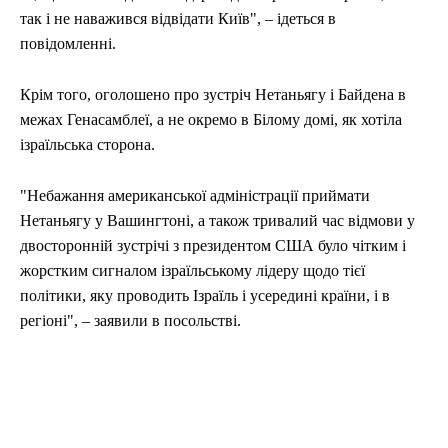
так і не наважився відвідати Київ", – ідеться в
повідомленні.
Крім того, оголошено про зустріч Нетаньягу і Байдена в
межах Генасамблеї, а не окремо в Білому домі, як хотіла
ізраїльська сторона.
"Небажання американської адміністрації приймати
Нетаньягу у Вашингтоні, а також тривалий час відмови у
двосторонній зустрічі з президентом США було чітким і
жорстким сигналом ізраїльському лідеру щодо тієї
політики, яку проводить Ізраїль і усередині країни, і в
регіоні", – заявили в посольстві.