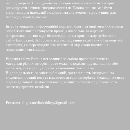
першоджерела. При будь-якому використанні контенту необхідно
розміщувати активне гіперпосилання на Euroua.net, яке має бути
відкритим для індексації пошуковими системами та доступним для
переходу користувачами.
Інтернет-видання, інформаційні портали, блоги та інші онлайн-ресурси
зобов’язані використовувати пряме, клікабельне та відкрите
гіперпосилання, що веде безпосередньо на оригінальну публікацію
сайту Euroua.net. Забороняється застосування технічних обмежень або
атрибутів, які перешкоджають коректній індексації посилання
пошуковими системами.
Редакція сайту Euroua.net залишає за собою право публікувати
матеріали різних авторів, проте може не поділяти думки, оцінки або
висновки, викладені у статтях та новинних матеріалах.
Відповідальність за зміст публікацій, достовірність інформації та
висловлені позиції несуть виключно автори матеріалів. Редакція не несе
відповідальності за можливі наслідки використання опублікованого
контенту третіми особами.
Реклама: digestmediaholding@gmail.com