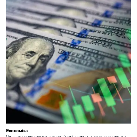
Економіка
Чи варто скуповувати долари: банкір спрогнозував, чого чекати