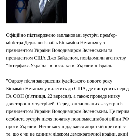
Офіційно підтверджено заплановані зустрічі прем'єр-
міністра Держави Ізраїль Біньяміна Нетаньягу з
президентом України Володимиром Зеленським та
президентом США Джо Байденом, повідомили агентству
"Інтерфакс-Україна" в посольстві України в Ізраїлі.
"Одразу після завершення іудейського нового року
Біньямін Нетаньягу вилетить до США, де виступить перед
ГА ООН (п'ятниця, 22 вересня), а також проведе низку
двосторонніх зустрічей. Серед запланованих – зустріч із
президентом України Володимиром Зеленським. Це перша
особиста зустріч після початку повномасштабної війни РФ
проти України. Нетаньягу піддавався жорсткій критиці за
те, що є чи не єдиним лідером демократичної країни, який