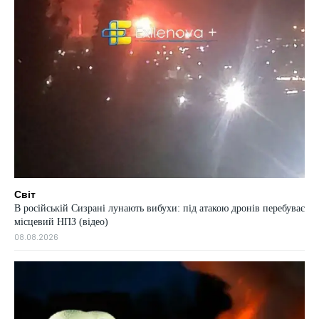
Світ
В російській Сизрані лунають вибухи: під атакою дронів перебуває
місцевий НПЗ (відео)
08.08.2026