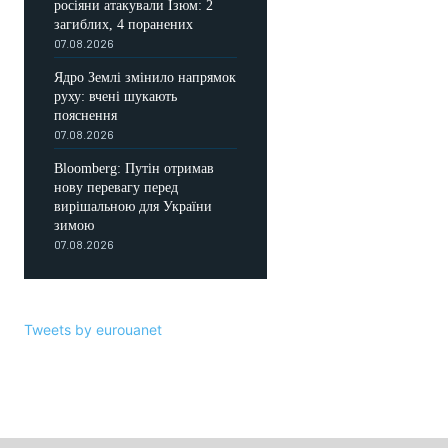
росіяни атакували Ізюм: 2
загиблих, 4 поранених
07.08.2026
Ядро Землі змінило напрямок
руху: вчені шукають
пояснення
07.08.2026
Bloomberg: Путін отримав
нову перевагу перед
вирішальною для України
зимою
07.08.2026
Tweets by eurouanet