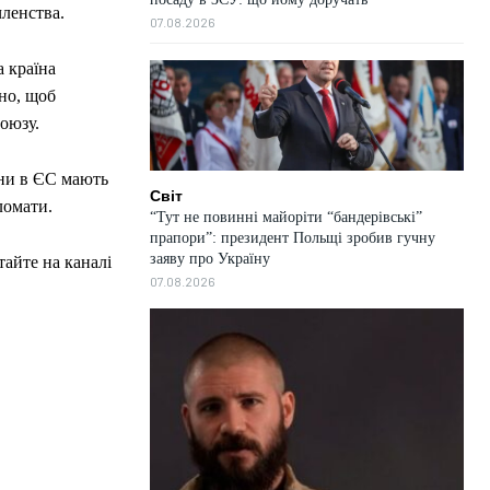
членства.
07.08.2026
а країна
дно, щоб
оюзу.
їни в ЄС мають
Світ
ломати.
“Тут не повинні майоріти “бандерівські”
прапори”: президент Польщі зробив гучну
заяву про Україну
тайте на каналі
07.08.2026