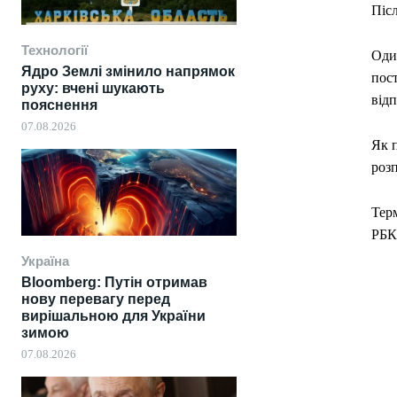
Післ
Технології
Один
Ядро Землі змінило напрямок
пост
руху: вчені шукають
відп
пояснення
07.08.2026
Як п
розп
Терм
РБК-
Україна
Bloomberg: Путін отримав
нову перевагу перед
вирішальною для України
зимою
07.08.2026