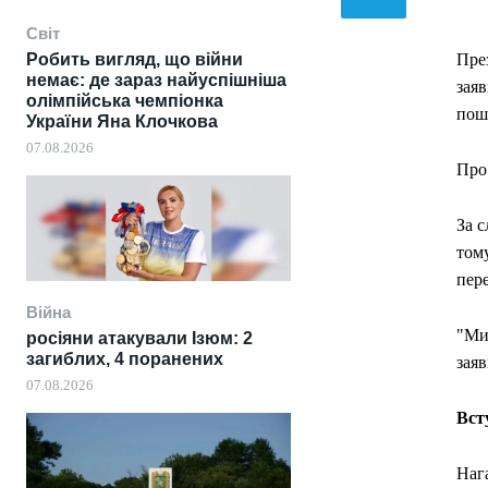
Світ
Робить вигляд, що війни
През
немає: де зараз найуспішніша
заяв
олімпійська чемпіонка
пош
України Яна Клочкова
07.08.2026
Про 
За с
тому
пере
Війна
"Ми 
росіяни атакували Ізюм: 2
загиблих, 4 поранених
заяв
07.08.2026
Вст
Нага