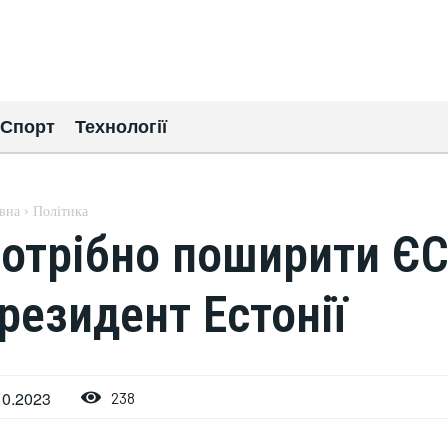
Спорт
Технології
вна
Політика
отрібно поширити ЄС 
резидент Естонії
10.2023
238