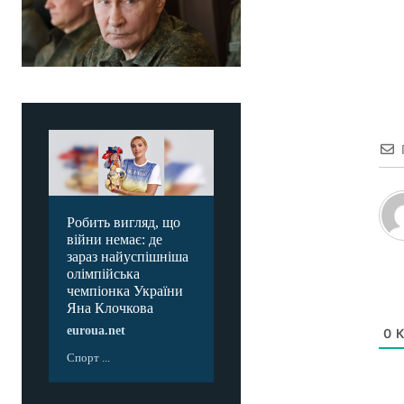
Робить вигляд, що
війни немає: де
зараз найуспішніша
олімпійська
чемпіонка України
Яна Клочкова
euroua.net
0
К
Спорт ...