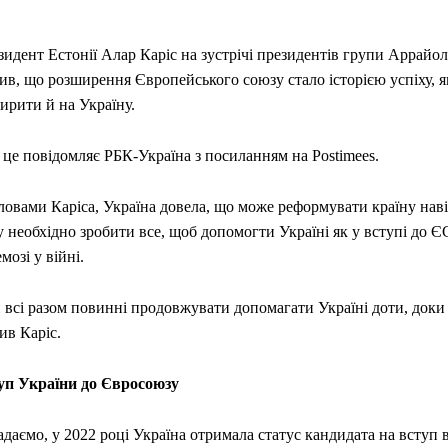
идент Естонії Алар Каріс на зустрічі президентів групи Аррайо
ив, що розширення Європейського союзу стало історією успіху, я
ирити й на Україну.
це повідомляє РБК-Україна з посиланням на Postimees.
ловами Каріса, Україна довела, що може реформувати країну навіт
 необхідно зробити все, щоб допомогти Україні як у вступі до ЄС,
мозі у війні.
всі разом повинні продовжувати допомагати Україні доти, доки 
ив Каріс.
уп України до Євросоюзу
даємо, у 2022 році Україна отримала статус кандидата на вступ 