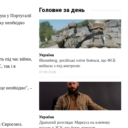
Головне за день
луш у Португалії
ку необхідно
Україна
ь під час війни,
Bloomberg: російські еліти бояться, що ФСБ
вийшла з-під контролю
 так і в
07.08.2026
це необхідно", –
Україна
Драпатий розглядає Маркуса на ключову
в Євросоюз.
посаду в ЗСУ: що йому доручать