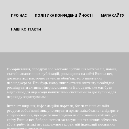
ПРО НАС
ПОЛІТИКА КОНФІДЕНЦІЙНОСТІ
МАПА САЙТУ
НАШІ КОНТАКТИ
EUROUA
Використання, передрук або часткове цитування матеріалів, новин,
статей і аналітичних публікацій, розміщених на сайті Euroua.net,
дозволяється виключно за умови обов’язкового зазначення
першоджерела. При будь-якому використанні контенту необхідно
розміщувати активне гіперпосилання на Euroua.net, яке має бути
відкритим для індексації пошуковими системами та доступним для
переходу користувачами.
Інтернет-видання, інформаційні портали, блоги та інші онлайн-
ресурси зобов’язані використовувати пряме, клікабельне та відкрите
гіперпосилання, що веде безпосередньо на оригінальну публікацію
сайту Euroua.net. Забороняється застосування технічних обмежень
або атрибутів, які перешкоджають коректній індексації посилання
пошуковими системами.