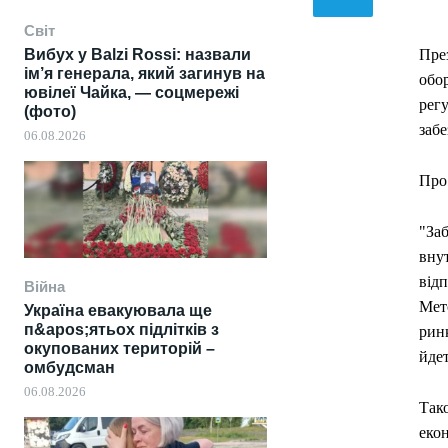
Світ
Вибух у Balzi Rossi: назвали
Пре
ім’я генерала, який загинув на
обор
ювілеї Чайка, — соцмережі
рег
(фото)
забе
06.08.2026
Про
"За
вну
відп
Війна
Мет
Україна евакуювала ще
п&apos;ятьох підлітків з
рин
окупованих територій –
йдет
омбудсман
06.08.2026
Так
екон