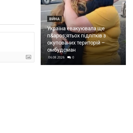
ВІЙНА
Україна евакуювала ще
п&apos;ятьох підлітків з
окупованих територій –
омбудсман
06.08.2026
0