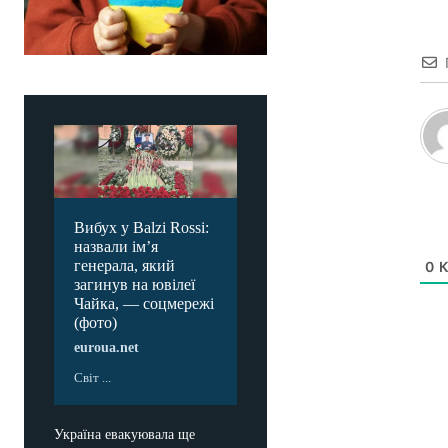
Вибух у Balzi Rossi:
назвали ім’я
генерала, який
0
К
загинув на ювілеї
Чайка, — соцмережі
(фото)
euroua.net
Світ ...
Україна евакуювала ще