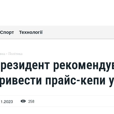
Спорт
Технології
вна
Політика
резидент рекоменду
ривести прайс-кепи у
11.2023
258