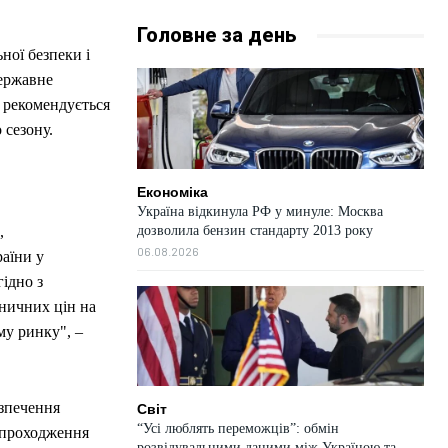
Головне за день
ної безпеки і
державне
 рекомендується
 сезону.
Економіка
Україна відкинула РФ у минуле: Москва
дозволила бензин стандарту 2013 року
,
06.08.2026
аїни у
гідно з
ничних цін на
му ринку", –
зпечення
Світ
“Усі люблять переможців”: обмін
с проходження
розвідувальними даними між Україною та