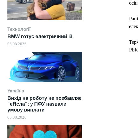
осін
Ран
елек
Технології
BMW готує електричний i3
Терм
06.08.2026
РБК-
Україна
Вихід на роботу не позбавляє
“єЯсла”: у ПФУ назвали
умову виплати
06.08.2026