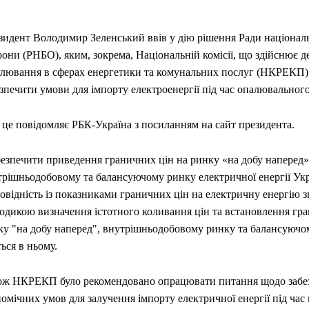
зидент Володимир Зеленський ввів у дію рішення Ради національ
они (РНБО), яким, зокрема, Національній комісії, що здійснює 
улювання в сферах енергетики та комунальних послуг (НКРЕКП)
зпечити умови для імпорту електроенергії під час опалювального
 це повідомляє РБК-Україна з посиланням на сайт президента.
безпечити приведення граничних цін на ринку «на добу наперед»
трішньодобовому та балансуючому ринку електричної енергії Укр
овідність із показниками граничних цін на електричну енергію з
одикою визначення істотного коливання цін та встановлення гра
ку "на добу наперед", внутрішньодобовому ринку та балансуючо
ься в ньому.
ож НКРЕКП було рекомендовано опрацювати питання щодо забе
омічних умов для залучення імпорту електричної енергії під ча