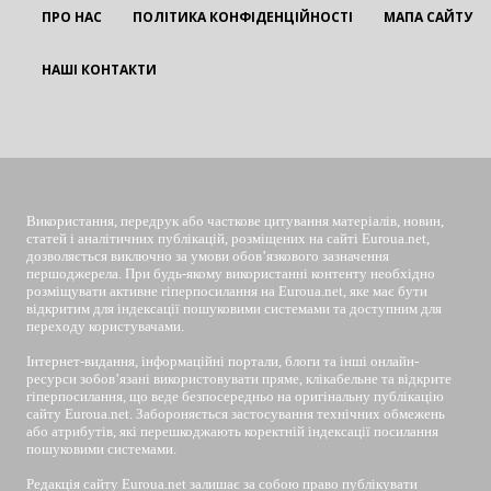
ПРО НАС
ПОЛІТИКА КОНФІДЕНЦІЙНОСТІ
МАПА САЙТУ
НАШІ КОНТАКТИ
EUROUA
Використання, передрук або часткове цитування матеріалів, новин,
статей і аналітичних публікацій, розміщених на сайті Euroua.net,
дозволяється виключно за умови обов’язкового зазначення
першоджерела. При будь-якому використанні контенту необхідно
розміщувати активне гіперпосилання на Euroua.net, яке має бути
відкритим для індексації пошуковими системами та доступним для
переходу користувачами.
Інтернет-видання, інформаційні портали, блоги та інші онлайн-
ресурси зобов’язані використовувати пряме, клікабельне та відкрите
гіперпосилання, що веде безпосередньо на оригінальну публікацію
сайту Euroua.net. Забороняється застосування технічних обмежень
або атрибутів, які перешкоджають коректній індексації посилання
пошуковими системами.
Редакція сайту Euroua.net залишає за собою право публікувати