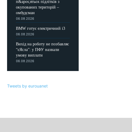
п&apos;ятьох підлітків з
окупованих територій –
омбудсман
06.08.2026
BMW готує електричний i3
06.08.2026
Вихід на роботу не позбавляє
“єЯсла”: у ПФУ назвали
умову виплати
06.08.2026
Tweets by eurouanet