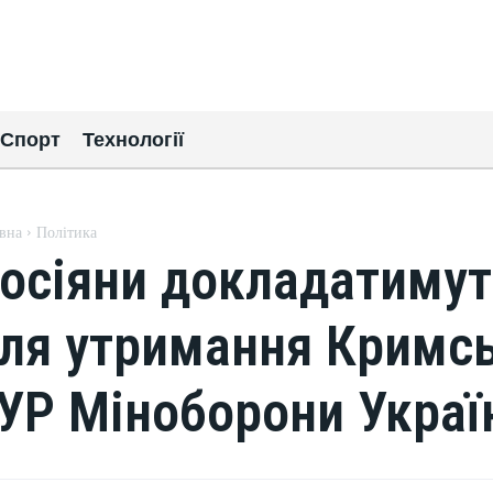
Спорт
Технології
вна
Політика
осіяни докладатимут
ля утримання Кримсь
УР Міноборони Украї