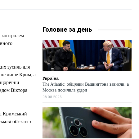
Головне за день
м контролем
овного
их зусиль для
 не лише Крим, а
Україна
 щорічній
The Atlantic: обіцянки Вашингтона зависли, а
ондом Віктора
Москва посилила удари
08.08.2026
ла Кримський
ькові об'єкти з