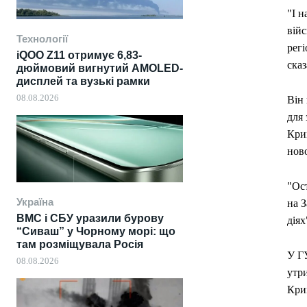
"І н
вій
Технології
регі
iQOO Z11 отримує 6,83-
сказ
дюймовий вигнутий AMOLED-
дисплей та вузькі рамки
08.08.2026
Він
для 
Крим
нов
"Ост
Україна
на З
ВМС і СБУ уразили бурову
діях
“Сиваш” у Чорному морі: що
там розміщувала Росія
У ГУ
08.08.2026
утри
Кри