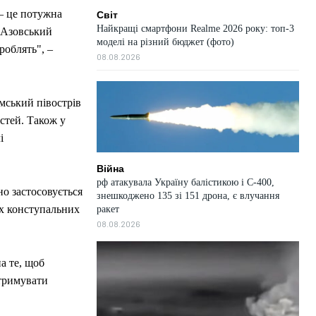
 – це потужна
Світ
Найкращі смартфони Realme 2026 року: топ-3
-Азовський
моделі на різний бюджет (фото)
роблять", –
08.08.2026
мський півострів
астей. Також у
і
Війна
рф атакувала Україну балістикою і С-400,
но застосовується
знешкоджено 135 зі 151 дрона, є влучання
их конступальних
ракет
08.08.2026
на те, щоб
утримувати