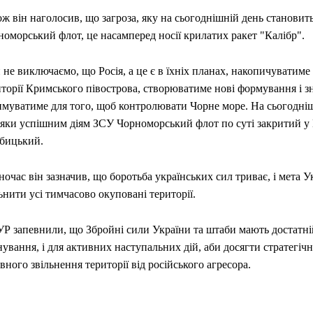
ж він наголосив, що загроза, яку на сьогоднішній день становит
оморський флот, це насамперед носії крилатих ракет "Калібр".
не виключаємо, що Росія, а це є в їхніх планах, накопичуватиме
торії Кримського півострова, створюватиме нові формування і з
имуватиме для того, щоб контролювати Чорне море. На сьогодні
дяки успішним діям ЗСУ Чорноморський флот по суті закритий у 
бицький.
очас він зазначив, що боротьба українських сил триває, і мета У
ьнити усі тимчасово окуповані території.
Р запевнили, що Збройні сили України та штаби мають достатній
ування, і для активних наступальних дій, аби досягти стратегіч
вного звільнення території від російського агресора.