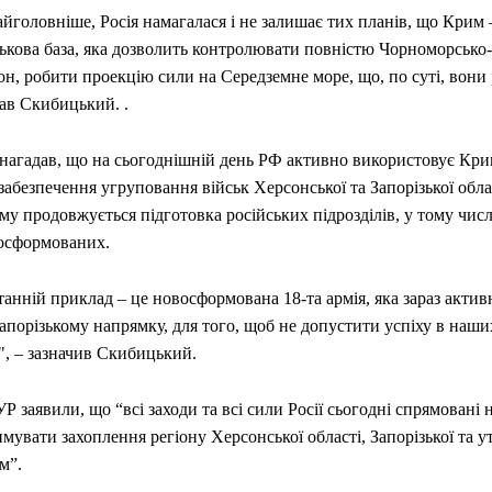
айголовніше, Росія намагалася і не залишає тих планів, що Крим
ськова база, яка дозволить контролювати повністю Чорноморсько
он, робити проекцію сили на Середземне море, що, по суті, вони 
ав Скибицький. .
 нагадав, що на сьогоднішній день РФ активно використовує Кри
забезпечення угруповання військ Херсонської та Запорізької обл
у продовжується підготовка російських підрозділів, у тому числ
осформованих.
анній приклад – це новосформована 18-та армія, яка зараз актив
апорізькому напрямку, для того, щоб не допустити успіху в наш
", – зазначив Скибицький.
Р заявили, що “всі заходи та всі сили Росії сьогодні спрямовані 
мувати захоплення регіону Херсонської області, Запорізької та 
м”.