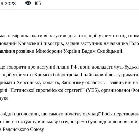
09.2023
185
ає намір докладати всіх зусиль для того, щоб утримати під свої
пований Кримський півострів, заявив заступник начальника Гол
авління розвідки Міноборони України Вадим Скибіцький.
що говорити про наступні плани РФ, вони докладатимуть будь-як
о, щоб утримати Кримські півострова. І найголовніше – утримати
римати Херсонську область, Запорізьку область”, – заявив він на
річі “Ялтинської європейської стратегії” (YES), організованої Ф
чука.
озвідці наголосили, що самого початку окупації Росія перетвори
стрів на потужну військову базу, зокрема було відновлено всі війс
в Радянського Союзу.