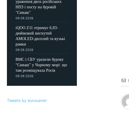
ураження двох російських
НПЗ і посту на буровій
"Сиваш"
08.08.2026
iQOO Z11 отримує 6,83-
дюймовий вигнутий
AMOLED-дисплей та вузькі
рамки
08.08.2026
ВМС і СБУ уразили бурову
“Сиваш” у Чорному морі: що
там розміщувала Росія
08.08.2026
Tweets by eurouanet