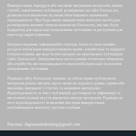
Використання, передрук або часткове цитування матеріалів, новин,
статей і аналітичних публікацій, розміщених на сайті Euroua.net,
дозволяється виключно за умови обов’язкового зазначення
першоджерела. При будь-якому використанні контенту необхідно
розміщувати активне гіперпосилання на Euroua.net, яке має бути
відкритим для індексації пошуковими системами та доступним для
переходу користувачами.
Інтернет-видання, інформаційні портали, блоги та інші онлайн-
ресурси зобов’язані використовувати пряме, клікабельне та відкрите
гіперпосилання, що веде безпосередньо на оригінальну публікацію
сайту Euroua.net. Забороняється застосування технічних обмежень
або атрибутів, які перешкоджають коректній індексації посилання
пошуковими системами.
Редакція сайту Euroua.net залишає за собою право публікувати
матеріали різних авторів, проте може не поділяти думки, оцінки або
висновки, викладені у статтях та новинних матеріалах.
Відповідальність за зміст публікацій, достовірність інформації та
висловлені позиції несуть виключно автори матеріалів. Редакція не
несе відповідальності за можливі наслідки використання
опублікованого контенту третіми особами.
Реклама: digestmediaholding@gmail.com