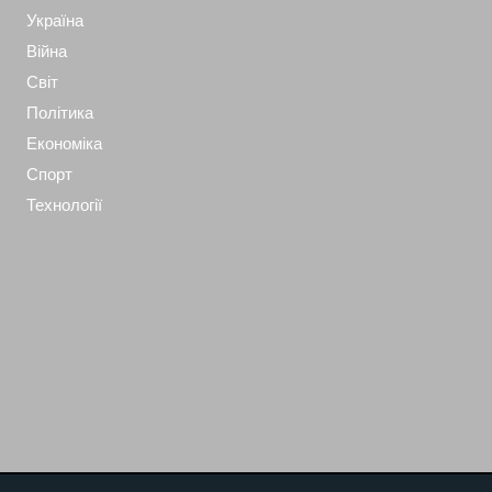
Україна
Війна
Світ
Політика
Економіка
Спорт
Технології