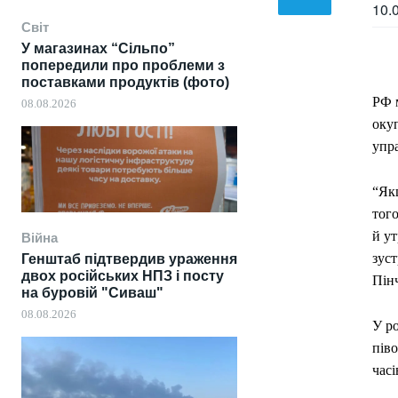
10.
Світ
У магазинах “Сільпо”
попередили про проблеми з
поставками продуктів (фото)
РФ м
08.08.2026
оку
упр
“Як
тог
й ут
Війна
зуст
Генштаб підтвердив ураження
двох російських НПЗ і посту
Пін
на буровій "Сиваш"
08.08.2026
У р
піво
часі