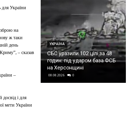
ь для України
 зброю на
нову ж таки
УКРАЇНА
шній день
Криму”, – сказав
СБС уразили 102 цілі за 48
годин: під ударом база ФСБ
на Херсонщині
країни –
08.08.2026
0
 досвід і для
ної мети України