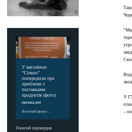
Тако
Чорн
“Ми 
тери
утр
зав
Ски
У магазинах
“Сільпо”
Водн
попередили про
звіл
проблеми з
поставками
продуктів (фото)
У ГУ
euroua.net
план
Воєнний фокус ...
– по
Генштаб підтвердив