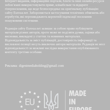
Інтернет-видання, інформаційні портали, блоги та інші онлайн-ресурси
зобов’язані використовувати пряме, клікабельне та відкрите
гіперпосилання, що веде безпосередньо на оригінальну публікацію
сайту Euroua.net. Забороняється застосування технічних обмежень або
атрибутів, які перешкоджають коректній індексації посилання
пошуковими системами.
Редакція сайту Euroua.net залишає за собою право публікувати
матеріали різних авторів, проте може не поділяти думки, оцінки або
висновки, викладені у статтях та новинних матеріалах.
Відповідальність за зміст публікацій, достовірність інформації та
висловлені позиції несуть виключно автори матеріалів. Редакція не несе
відповідальності за можливі наслідки використання опублікованого
контенту третіми особами.
Реклама: digestmediaholding@gmail.com