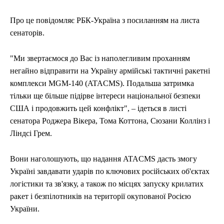
Про це повідомляє РБК-Україна з посиланням на листа
сенаторів.
"Ми звертаємося до Вас із наполегливим проханням
негайно відправити на Україну армійські тактичні ракетні
комплекси MGM-140 (ATACMS). Подальша затримка
тільки ще більше підірве інтереси національної безпеки
США і продовжить цей конфлікт", – ідеться в листі
сенатора Роджера Вікера, Тома Коттона, Сюзани Коллінз і
Ліндсі Грем.
Вони наголошують, що надання ATACMS дасть змогу
Україні завдавати ударів по ключових російських об'єктах
логістики та зв'язку, а також по місцях запуску крилатих
ракет і безпілотників на території окупованої Росією
України.