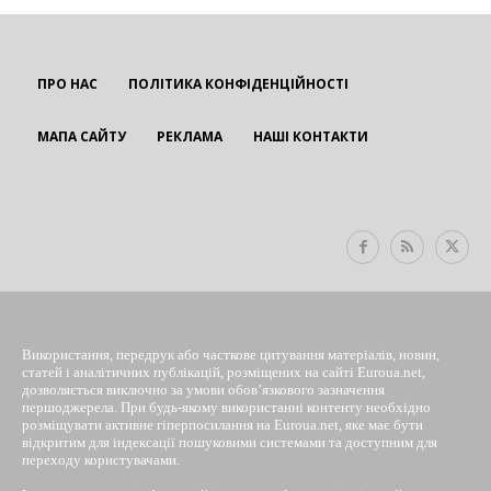
ПРО НАС
ПОЛІТИКА КОНФІДЕНЦІЙНОСТІ
МАПА САЙТУ
РЕКЛАМА
НАШІ КОНТАКТИ
EUROUA
Використання, передрук або часткове цитування матеріалів, новин,
статей і аналітичних публікацій, розміщених на сайті Euroua.net,
дозволяється виключно за умови обов’язкового зазначення
першоджерела. При будь-якому використанні контенту необхідно
розміщувати активне гіперпосилання на Euroua.net, яке має бути
відкритим для індексації пошуковими системами та доступним для
переходу користувачами.