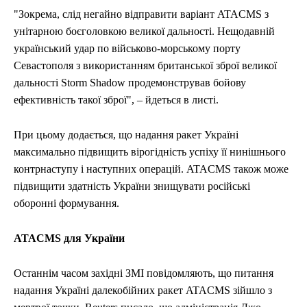
"Зокрема, слід негайно відправити варіант ATACMS з
унітарною боєголовкою великої дальності. Нещодавній
український удар по військово-морському порту
Севастополя з використанням британської зброї великої
дальності Storm Shadow продемонстрував бойову
ефективність такої зброї", – йдеться в листі.
При цьому додається, що надання ракет Україні
максимально підвищить вірогідність успіху її нинішнього
контрнаступу і наступних операцій. ATACMS також може
підвищити здатність України знищувати російські
оборонні формування.
ATACMS для України
Останнім часом західні ЗМІ повідомляють, що питання
надання Україні далекобійних ракет ATACMS зійшло з