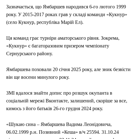
Зазначається, що Ямбаршев народився 6-го лютого 1999
року. У 2015-2017 роках грав у складі команди «Кукнур»
(село Кукнур, республіка Марій Ел).
Ця команд грає турніри аматорського рівня. Зокрема,
«Кукнур» є багаторазовим призером чемпіонату
Сернурського району.
Ямбаршева поховали 20 січня 2025 року, але зник безвісти
він ще восени минулого року.
ЗМІ вдалося знайти допис про розшук окупанта в
соціальній мережі Вконтакте, залишений, скоріше за все,
кимось з його батьків 26-го грудня 2024 року.
«Шукаю сина – Ямбаршева Вадима Леонідовича,
06.02.1999 р.н. Позивний «Кеша» в/ч 25594. 31.10.24