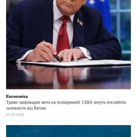
Економіка
Трамп запровадив мита на полікремній: США хочуть послабити
залежність від Китаю
07.08.2026