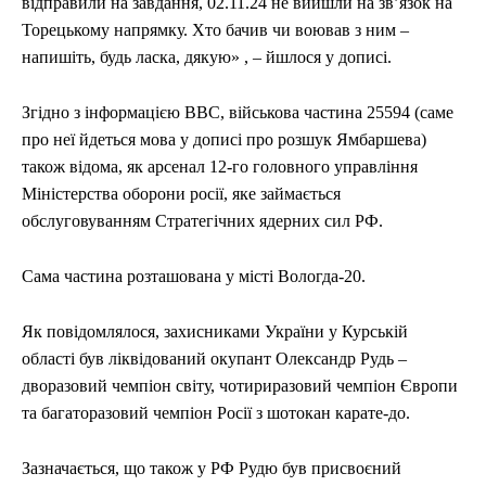
відправили на завдання, 02.11.24 не вийшли на зв’язок на
Торецькому напрямку. Хто бачив чи воював з ним –
напишіть, будь ласка, дякую» , – йшлося у дописі.
Згідно з інформацією BBC, військова частина 25594 (саме
про неї йдеться мова у дописі про розшук Ямбаршева)
також відома, як арсенал 12-го головного управління
Міністерства оборони росії, яке займається
обслуговуванням Стратегічних ядерних сил РФ.
Сама частина розташована у місті Вологда-20.
Як повідомлялося, захисниками України у Курській
області був ліквідований окупант Олександр Рудь –
дворазовий чемпіон світу, чотириразовий чемпіон Європи
та багаторазовий чемпіон Росії з шотокан карате-до.
Зазначається, що також у РФ Рудю був присвоєний