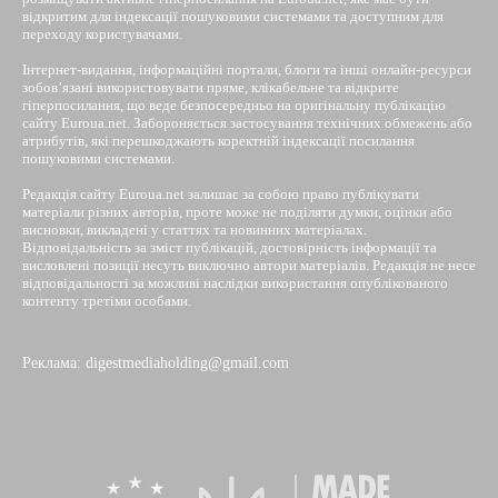
відкритим для індексації пошуковими системами та доступним для
переходу користувачами.
Інтернет-видання, інформаційні портали, блоги та інші онлайн-ресурси
зобов’язані використовувати пряме, клікабельне та відкрите
гіперпосилання, що веде безпосередньо на оригінальну публікацію
сайту Euroua.net. Забороняється застосування технічних обмежень або
атрибутів, які перешкоджають коректній індексації посилання
пошуковими системами.
Редакція сайту Euroua.net залишає за собою право публікувати
матеріали різних авторів, проте може не поділяти думки, оцінки або
висновки, викладені у статтях та новинних матеріалах.
Відповідальність за зміст публікацій, достовірність інформації та
висловлені позиції несуть виключно автори матеріалів. Редакція не несе
відповідальності за можливі наслідки використання опублікованого
контенту третіми особами.
Реклама: digestmediaholding@gmail.com