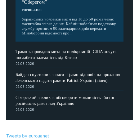
“Оберегом”
euroua.net
Українських чоловіків віком від 18 до 60 років чекає
масштабна звірка даних. Кабмін зобов'язав податкову
службу протягом 90 календарних днів передати
Міноборони відомості про...
Трамп запровадив мита на полікремній: США хочуть
послабити залежність від Китаю
07.08.2026
Байден спустошив запаси: Трамп відповів на прохання
Зеленського надати ракети Patriot Україні (відео)
07.08.2026
Сікорський закликав обговорити можливість збиття
російських ракет над Україною
07.08.2026
Tweets by eurouanet