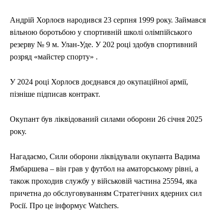
ЕКОНОМІКА
ЕКОНОМІКА
СПОРТ
СПОРТ
ТЕХНОЛОГІЇ
ТЕХНОЛОГІЇ
Андрій Хорлоєв народився 23 серпня 1999 року. Займався
вільною боротьбою у спортивній школі олімпійського
резерву № 9 м. Улан-Уде. У 202 році здобув спортивний
розряд «майстер спорту» .
У 2024 році Хорлоєв доєднався до окупаційної армії,
пізніше підписав контракт.
Окупант був ліквідований силами оборони 26 січня 2025
року.
Нагадаємо, Сили оборони ліквідували окупанта Вадима
Ямбаршева – він грав у футбол на аматорському рівні, а
також проходив службу у військовій частина 25594, яка
причетна до обслуговуванням Стратегічних ядерних сил
Росії. Про це інформує Watchers.