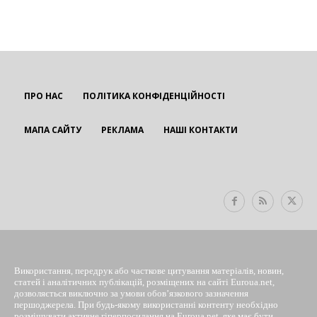
ПРО НАС
ПОЛІТИКА КОНФІДЕНЦІЙНОСТІ
МАПА САЙТУ
РЕКЛАМА
НАШІ КОНТАКТИ
EUROUA
Використання, передрук або часткове цитування матеріалів, новин,
статей і аналітичних публікацій, розміщених на сайті Euroua.net,
дозволяється виключно за умови обов’язкового зазначення
першоджерела. При будь-якому використанні контенту необхідно
розміщувати активне гіперпосилання на Euroua.net, яке має бути