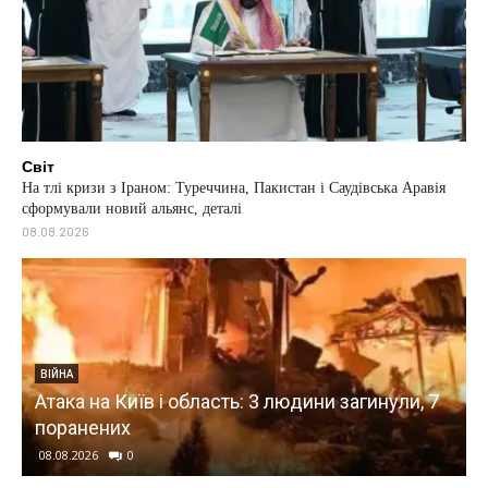
Світ
На тлі кризи з Іраном: Туреччина, Пакистан і Саудівська Аравія
сформували новий альянс, деталі
08.08.2026
СВІТ
Помер батько Ліонеля Мессі: був його
нули, 7
представником і допоміг укласти перші
контракти
08.08.2026
0