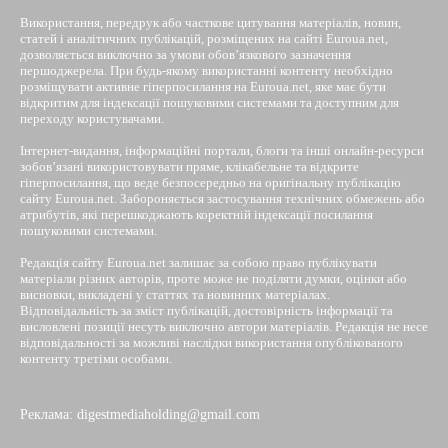
Використання, передрук або часткове цитування матеріалів, новин,
статей і аналітичних публікацій, розміщених на сайті Euroua.net,
дозволяється виключно за умови обов’язкового зазначення
першоджерела. При будь-якому використанні контенту необхідно
розміщувати активне гіперпосилання на Euroua.net, яке має бути
відкритим для індексації пошуковими системами та доступним для
переходу користувачами.
Інтернет-видання, інформаційні портали, блоги та інші онлайн-ресурси
зобов’язані використовувати пряме, клікабельне та відкрите
гіперпосилання, що веде безпосередньо на оригінальну публікацію
сайту Euroua.net. Забороняється застосування технічних обмежень або
атрибутів, які перешкоджають коректній індексації посилання
пошуковими системами.
Редакція сайту Euroua.net залишає за собою право публікувати
матеріали різних авторів, проте може не поділяти думки, оцінки або
висновки, викладені у статтях та новинних матеріалах.
Відповідальність за зміст публікацій, достовірність інформації та
висловлені позиції несуть виключно автори матеріалів. Редакція не несе
відповідальності за можливі наслідки використання опублікованого
контенту третіми особами.
Реклама: digestmediaholding@gmail.com