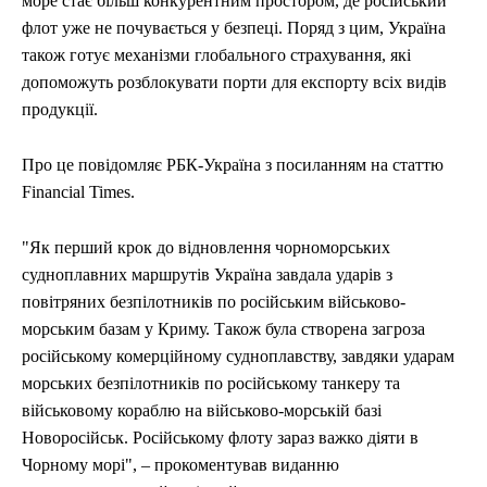
море стає більш конкурентним простором, де російський
флот уже не почувається у безпеці. Поряд з цим, Україна
також готує механізми глобального страхування, які
допоможуть розблокувати порти для експорту всіх видів
продукції.
Про це повідомляє РБК-Україна з посиланням на статтю
Financial Times.
"Як перший крок до відновлення чорноморських
судноплавних маршрутів Україна завдала ударів з
повітряних безпілотників по російським військово-
морським базам у Криму. Також була створена загроза
російському комерційному судноплавству, завдяки ударам
морських безпілотників по російському танкеру та
військовому кораблю на військово-морській базі
Новоросійськ. Російському флоту зараз важко діяти в
Чорному морі", – прокоментував виданню