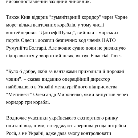
високопоставлений західний чиновник.
Також Київ відкрив "гуманітарний коридор" через Чорне
море: кілька вантажних кораблів, у тому числі
контейнеровоз "Джозеф Шульц", вийшли з морських
портів Одеси і досягли безпечних вод членів НАТО
Румунії та Болгарії. Але жодне судно поки не ризикнуло
відправитися у зворотний шлях, вказує Financial Times.
"Було б добре, якби за вантажами приходили й порожні
човни", – сказав виданню операційний директор
найбільшого в Україні металургійного підприємства
"Метінвест" Олександр Мироненко, який випустив через
коридор три кораблі.
Водночас учасники українського експортного ринку,
опитані виданням, стверджують: зернова угода потрібна
Росії, а не Україні, адже дала змогу контролювати