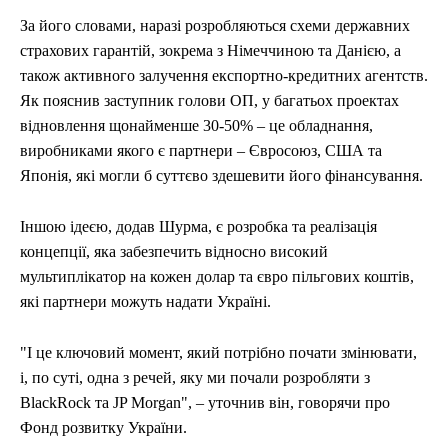
За його словами, наразі розробляються схеми державних
страхових гарантій, зокрема з Німеччиною та Данією, а
також активного залучення експортно-кредитних агентств.
Як пояснив заступник голови ОП, у багатьох проектах
відновлення щонайменше 30-50% – це обладнання,
виробниками якого є партнери – Євросоюз, США та
Японія, які могли б суттєво здешевити його фінансування.
Іншою ідеєю, додав Шурма, є розробка та реалізація
концепції, яка забезпечить відносно високий
мультиплікатор на кожен долар та євро пільгових коштів,
які партнери можуть надати Україні.
"І це ключовий момент, який потрібно почати змінювати,
і, по суті, одна з речей, яку ми почали розробляти з
BlackRock та JP Morgan", – уточнив він, говорячи про
Фонд розвитку України.