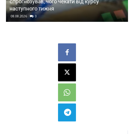
ати від курсу
Голосіївському та Оболонс
горять резервуари з палив
08.08.2026
0