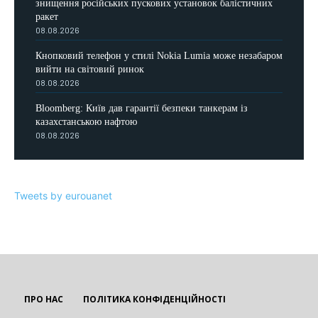
знищення російських пускових установок балістичних
ракет
08.08.2026
Кнопковий телефон у стилі Nokia Lumia може незабаром
вийти на світовий ринок
08.08.2026
Bloomberg: Київ дав гарантії безпеки танкерам із
казахстанською нафтою
08.08.2026
Tweets by eurouanet
ПРО НАС
ПОЛІТИКА КОНФІДЕНЦІЙНОСТІ