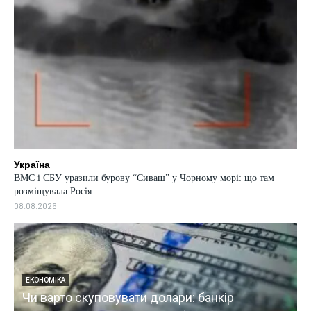
Україна
ВМС і СБУ уразили бурову “Сиваш” у Чорному морі: що там
розміщувала Росія
08.08.2026
ВІЙНА
долари: банкір
Ворожа атака на Київ: поже