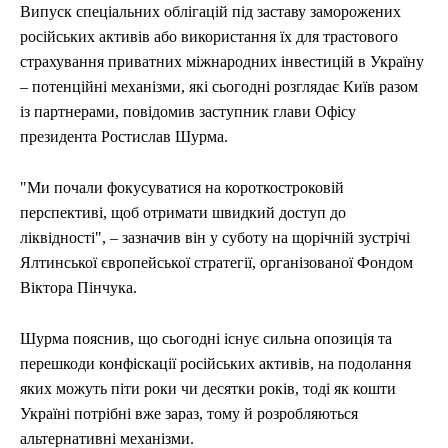
Випуск спеціальних облігацій під заставу заморожених
ЕКОНОМІКА
ЕКОНОМІКА
СПОРТ
СПОРТ
ТЕХНОЛОГІЇ
ТЕХНОЛОГІЇ
російських активів або використання їх для трастового
страхування приватних міжнародних інвестицій в Україну
– потенційні механізми, які сьогодні розглядає Київ разом
із партнерами, повідомив заступник глави Офісу
президента Ростислав Шурма.
"Ми почали фокусуватися на короткостроковій
перспективі, щоб отримати швидкий доступ до
ліквідності", – зазначив він у суботу на щорічній зустрічі
Ялтинської європейської стратегії, організованої Фондом
Віктора Пінчука.
Шурма пояснив, що сьогодні існує сильна опозиція та
перешкоди конфіскації російських активів, на подолання
яких можуть піти роки чи десятки років, тоді як кошти
Україні потрібні вже зараз, тому й розробляються
альтернативні механізми.