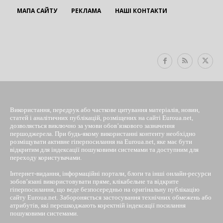
МАПА САЙТУ
РЕКЛАМА
НАШІ КОНТАКТИ
EUROUA
Використання, передрук або часткове цитування матеріалів, новин,
статей і аналітичних публікацій, розміщених на сайті Euroua.net,
дозволяється виключно за умови обов’язкового зазначення
першоджерела. При будь-якому використанні контенту необхідно
розміщувати активне гіперпосилання на Euroua.net, яке має бути
відкритим для індексації пошуковими системами та доступним для
переходу користувачами.
Інтернет-видання, інформаційні портали, блоги та інші онлайн-ресурси
зобов’язані використовувати пряме, клікабельне та відкрите
гіперпосилання, що веде безпосередньо на оригінальну публікацію
сайту Euroua.net. Забороняється застосування технічних обмежень або
атрибутів, які перешкоджають коректній індексації посилання
пошуковими системами.