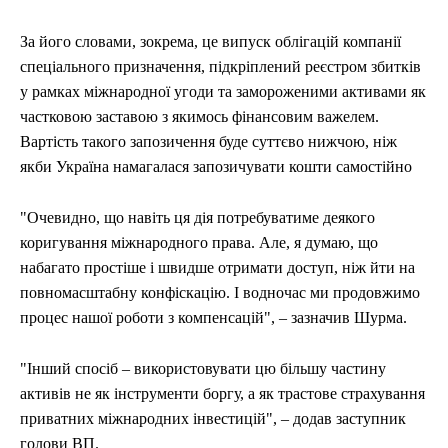
За його словами, зокрема, це випуск облігацій компанії
спеціального призначення, підкріплений реєстром збитків
у рамках міжнародної угоди та замороженими активами як
частковою заставою з якимось фінансовим важелем.
Вартість такого запозичення буде суттєво нижчою, ніж
якби Україна намагалася запозичувати кошти самостійно
"Очевидно, що навіть ця дія потребуватиме деякого
коригування міжнародного права. Але, я думаю, що
набагато простіше і швидше отримати доступ, ніж йти на
повномасштабну конфіскацію. І водночас ми продовжимо
процес нашої роботи з компенсацій", – зазначив Шурма.
"Інший спосіб – використовувати цю більшу частину
активів не як інструменти боргу, а як трастове страхування
приватних міжнародних інвестицій", – додав заступник
голови ВП.