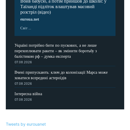
Вбив бабусю, а потім прийшов до школи: у
Таїланді підліток влаштував масовий
розстріл (відео)
euroua.net
Світ ...
Україні потрібно бити по пускових, а не лише
перехоплювати ракети – як змінити боротьбу з
балістикою рф – думка експерта
07.08.2026
Вчені припускають: ключ до колонізації Марса може
ховатися всередині астероїдів
07.08.2026
Інтересна війна
07.08.2026
Tweets by eurouanet