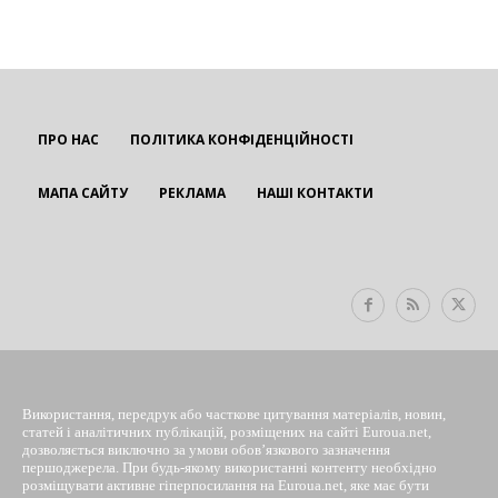
ПРО НАС
ПОЛІТИКА КОНФІДЕНЦІЙНОСТІ
МАПА САЙТУ
РЕКЛАМА
НАШІ КОНТАКТИ
EUROUA
Використання, передрук або часткове цитування матеріалів, новин,
статей і аналітичних публікацій, розміщених на сайті Euroua.net,
дозволяється виключно за умови обов’язкового зазначення
першоджерела. При будь-якому використанні контенту необхідно
розміщувати активне гіперпосилання на Euroua.net, яке має бути