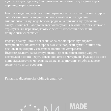
відкритим для індексації пошуковими системами та доступним для
переходу користувачами.
Інтернет-видання, інформаційні портали, блоги та інші онлайн-ресурси
зобов’язані використовувати пряме, клікабельне та відкрите
гіперпосилання, що веде безпосередньо на оригінальну публікацію
сайту Euroua.net. Забороняється застосування технічних обмежень або
атрибутів, які перешкоджають коректній індексації посилання
пошуковими системами.
Редакція сайту Euroua.net залишає за собою право публікувати
матеріали різних авторів, проте може не поділяти думки, оцінки або
висновки, викладені у статтях та новинних матеріалах.
Відповідальність за зміст публікацій, достовірність інформації та
висловлені позиції несуть виключно автори матеріалів. Редакція не несе
відповідальності за можливі наслідки використання опублікованого
контенту третіми особами.
Реклама: digestmediaholding@gmail.com