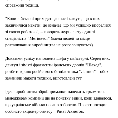
справжній техніці.
"Коли військові приходять до нас і кажуть, що в них
закінчилися макети, це означає, що ми успішно впоралися
зі своєю роботою", – говорить журналісту один зі
спеціалістів "Метінвест" (імена людей та місце
розташування виробництва не розголошуються).
Доказами успіху наповнена шафа у майстерні. Серед них:
двигун і зім'яті фрагменти іранських дронів "Шахед",
розбите крило російського безпілотника "Ланцет" – обох
заманили макети техніки, виготовлені тут.
Ідея виробництва зброї-приманки належить трьом топ-
менеджерам компанії ще на початку війни, коли здавалося,
що українське військо погано озброєно. Проект погодив
особисто акціонер бізнесу – Рінат Ахметов.