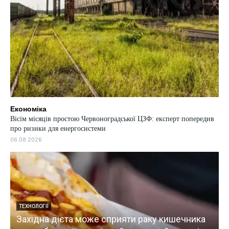
Економіка
Вісім місяців простою Червоноградської ЦЗФ: експерт попередив
про ризики для енергосистеми
06.08.2026
ТЕХНОЛОГІЇ
Західна дієта може сприяти раку кишечника