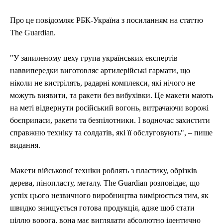
Про це повідомляє РБК-Україна з посиланням на статтю
The Guardian.
"У запиленому цеху група українських експертів
наввипередки виготовляє артилерійські гармати, що
ніколи не вистрілять, радарні комплекси, які нічого не
можуть виявити, та ракети без вибухівки. Це макети мають
на меті відвернути російський вогонь, витрачаючи ворожі
боєприпаси, ракети та безпілотники. І водночас захистити
справжню техніку та солдатів, які її обслуговують", – пише
видання.
Макети військової техніки роблять з пластику, обрізків
дерева, пінопласту, металу. The Guardian розповідає, що
успіх цього незвичного виробництва вимірюється тим, як
швидко знищується готова продукція, адже щоб стати
ціллю ворога, вона має виглядати абсолютно ідентично