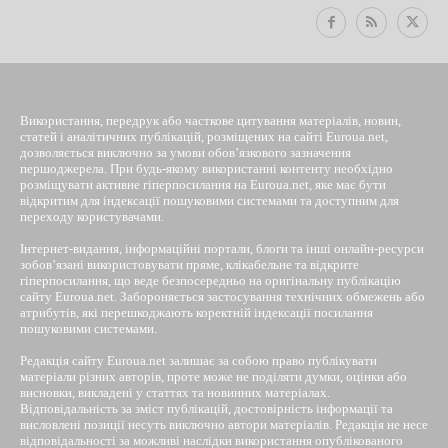
Використання, передрук або часткове цитування матеріалів, новин,
статей і аналітичних публікацій, розміщених на сайті Euroua.net,
дозволяється виключно за умови обов’язкового зазначення
першоджерела. При будь-якому використанні контенту необхідно
розміщувати активне гіперпосилання на Euroua.net, яке має бути
відкритим для індексації пошуковими системами та доступним для
переходу користувачами.
Інтернет-видання, інформаційні портали, блоги та інші онлайн-ресурси
зобов’язані використовувати пряме, клікабельне та відкрите
гіперпосилання, що веде безпосередньо на оригінальну публікацію
сайту Euroua.net. Забороняється застосування технічних обмежень або
атрибутів, які перешкоджають коректній індексації посилання
пошуковими системами.
Редакція сайту Euroua.net залишає за собою право публікувати
матеріали різних авторів, проте може не поділяти думки, оцінки або
висновки, викладені у статтях та новинних матеріалах.
Відповідальність за зміст публікацій, достовірність інформації та
висловлені позиції несуть виключно автори матеріалів. Редакція не несе
відповідальності за можливі наслідки використання опублікованого