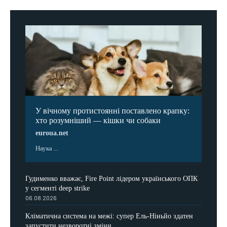
У вічному протистоянні поставлено крапку:
хто розумніший — кішки чи собаки
euroua.net
Наука ...
Гудименко вважає, Fire Point лідером українського ОПК
у сегменті deep strike
06.08.2026
Кліматична система на межі: супер Ель-Ніньйо здатен
запустити незворотні зміни