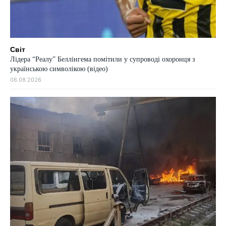
Світ
Лідера “Реалу” Беллінгема помітили у супроводі охоронця з
українською символікою (відео)
06.08.2026