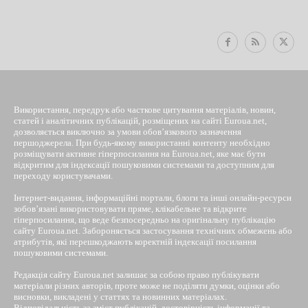
EUROUA
Використання, передрук або часткове цитування матеріалів, новин,
статей і аналітичних публікацій, розміщених на сайті Euroua.net,
дозволяється виключно за умови обов’язкового зазначення
першоджерела. При будь-якому використанні контенту необхідно
розміщувати активне гіперпосилання на Euroua.net, яке має бути
відкритим для індексації пошуковими системами та доступним для
переходу користувачами.
Інтернет-видання, інформаційні портали, блоги та інші онлайн-ресурси
зобов’язані використовувати пряме, клікабельне та відкрите
гіперпосилання, що веде безпосередньо на оригінальну публікацію
сайту Euroua.net. Забороняється застосування технічних обмежень або
атрибутів, які перешкоджають коректній індексації посилання
пошуковими системами.
Редакція сайту Euroua.net залишає за собою право публікувати
матеріали різних авторів, проте може не поділяти думки, оцінки або
висновки, викладені у статтях та новинних матеріалах.
Відповідальність за зміст публікацій, достовірність інформації та