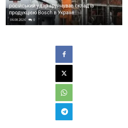
російський удар зруйнував склад із
продукцією Bosch в Україні
06.08.2026
0