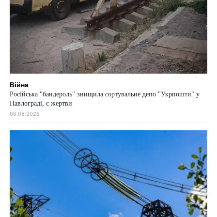
Війна
Російська "бандероль" знищила сортувальне депо "Укрпошти" у
Павлограді, є жертви
06.08.2026