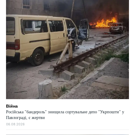
Війна
Російська "бандероль" знищила сортувальне депо "Укрпошти" у
Павлограді, є жертви
06.08.2026