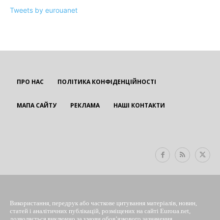
Tweets by eurouanet
ПРО НАС
ПОЛІТИКА КОНФІДЕНЦІЙНОСТІ
МАПА САЙТУ
РЕКЛАМА
НАШІ КОНТАКТИ
EUROUA
Використання, передрук або часткове цитування матеріалів, новин,
статей і аналітичних публікацій, розміщених на сайті Euroua.net,
дозволяється виключно за умови обов’язкового зазначення