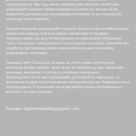
першоджерела. При будь-якому використанні контенту необхідно
розміщувати активне гіперпосилання на Euroua.net, яке має бути
відкритим для індексації пошуковими системами та доступним для
переходу користувачами.
Інтернет-видання, інформаційні портали, блоги та інші онлайн-ресурси
зобов’язані використовувати пряме, клікабельне та відкрите
гіперпосилання, що веде безпосередньо на оригінальну публікацію
сайту Euroua.net. Забороняється застосування технічних обмежень або
атрибутів, які перешкоджають коректній індексації посилання
пошуковими системами.
Редакція сайту Euroua.net залишає за собою право публікувати
матеріали різних авторів, проте може не поділяти думки, оцінки або
висновки, викладені у статтях та новинних матеріалах.
Відповідальність за зміст публікацій, достовірність інформації та
висловлені позиції несуть виключно автори матеріалів. Редакція не несе
відповідальності за можливі наслідки використання опублікованого
контенту третіми особами.
Реклама: digestmediaholding@gmail.com