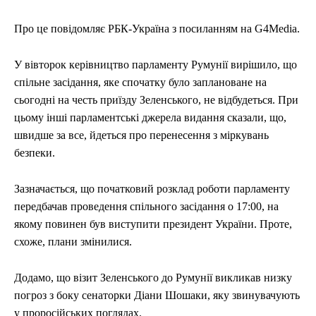
Про це повідомляє РБК-Україна з посиланням на G4Media.
У вівторок керівництво парламенту Румунії вирішило, що
спільне засідання, яке спочатку було заплановане на
сьогодні на честь приїзду Зеленського, не відбудеться. При
цьому інші парламентські джерела видання сказали, що,
швидше за все, йдеться про перенесення з міркувань
безпеки.
Зазначається, що початковий розклад роботи парламенту
передбачав проведення спільного засідання о 17:00, на
якому повинен був виступити президент України. Проте,
схоже, плани змінилися.
Додамо, що візит Зеленського до Румунії викликав низку
погроз з боку сенаторки Діани Шошаки, яку звинувачують
у проросійських поглядах.