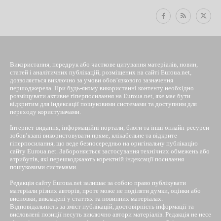
Використання, передрук або часткове цитування матеріалів, новин,
статей і аналітичних публікацій, розміщених на сайті Euroua.net,
дозволяється виключно за умови обов’язкового зазначення
першоджерела. При будь-якому використанні контенту необхідно
розміщувати активне гіперпосилання на Euroua.net, яке має бути
відкритим для індексації пошуковими системами та доступним для
переходу користувачами.
Інтернет-видання, інформаційні портали, блоги та інші онлайн-ресурси
зобов’язані використовувати пряме, клікабельне та відкрите
гіперпосилання, що веде безпосередньо на оригінальну публікацію
сайту Euroua.net. Забороняється застосування технічних обмежень або
атрибутів, які перешкоджають коректній індексації посилання
пошуковими системами.
Редакція сайту Euroua.net залишає за собою право публікувати
матеріали різних авторів, проте може не поділяти думки, оцінки або
висновки, викладені у статтях та новинних матеріалах.
Відповідальність за зміст публікацій, достовірність інформації та
висловлені позиції несуть виключно автори матеріалів. Редакція не несе