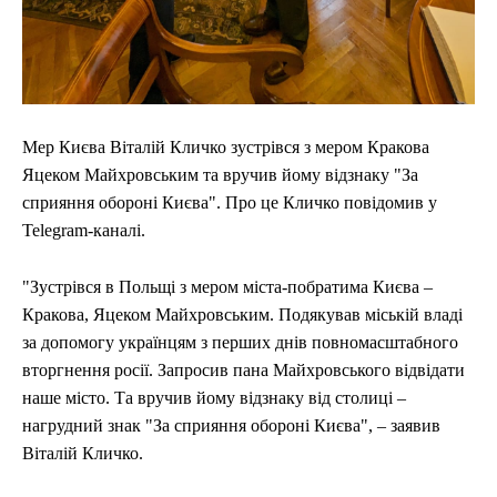
Мер Києва Віталій Кличко зустрівся з мером Кракова
Яцеком Майхровським та вручив йому відзнаку "За
сприяння обороні Києва". Про це Кличко повідомив у
Telegram-каналі.
"Зустрівся в Польщі з мером міста-побратима Києва –
Кракова, Яцеком Майхровським. Подякував міській владі
за допомогу українцям з перших днів повномасштабного
вторгнення росії. Запросив пана Майхровського відвідати
наше місто. Та вручив йому відзнаку від столиці –
нагрудний знак "За сприяння обороні Києва", – заявив
Віталій Кличко.