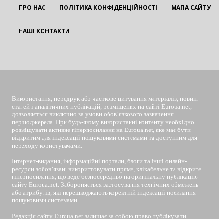
ПРО НАС
ПОЛІТИКА КОНФІДЕНЦІЙНОСТІ
МАПА САЙТУ
НАШІ КОНТАКТИ
EUROUA
Використання, передрук або часткове цитування матеріалів, новин,
статей і аналітичних публікацій, розміщених на сайті Euroua.net,
дозволяється виключно за умови обов’язкового зазначення
першоджерела. При будь-якому використанні контенту необхідно
розміщувати активне гіперпосилання на Euroua.net, яке має бути
відкритим для індексації пошуковими системами та доступним для
переходу користувачами.
Інтернет-видання, інформаційні портали, блоги та інші онлайн-
ресурси зобов’язані використовувати пряме, клікабельне та відкрите
гіперпосилання, що веде безпосередньо на оригінальну публікацію
сайту Euroua.net. Забороняється застосування технічних обмежень
або атрибутів, які перешкоджають коректній індексації посилання
пошуковими системами.
Редакція сайту Euroua.net залишає за собою право публікувати