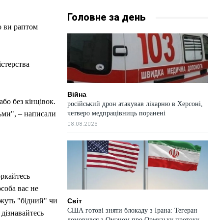
Головне за день
о ви раптом
істерства
Війна
або без кінцівок.
російський дрон атакував лікарню в Херсоні,
четверо медпрацівниць поранені
ьми", – написали
08.08.2026
оркайтесь
соба вас не
жуть "бідний" чи
Світ
США готові зняти блокаду з Ірана: Тегеран
 дізнавайтесь
домовився з Оманом про Ормузьку протоку —