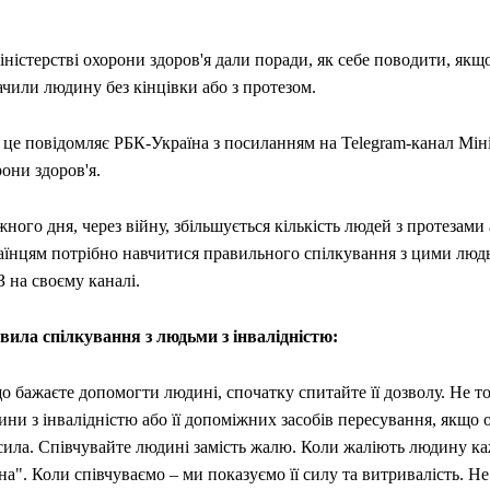
ністерстві охорони здоров'я дали поради, як себе поводити, якщ
чили людину без кінцівки або з протезом.
 це повідомляє РБК-Україна з посиланням на Telegram-канал Мін
они здоров'я.
ного дня, через війну, збільшується кількість людей з протезами 
аїнцям потрібно навчитися правильного спілкування з цими люд
 на своєму каналі.
вила спілкування з людьми з інвалідністю:
 бажаєте допомогти людині, спочатку спитайте її дозволу. Не т
ни з інвалідністю або її допоміжних засобів пересування, якщо о
сила. Співчувайте людині замість жалю. Коли жаліють людину ка
на". Коли співчуваємо – ми показуємо її силу та витривалість. Не