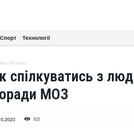
Спорт
Технології
вна
Політика
к спілкуватись з люд
оради МОЗ
10.2023
103