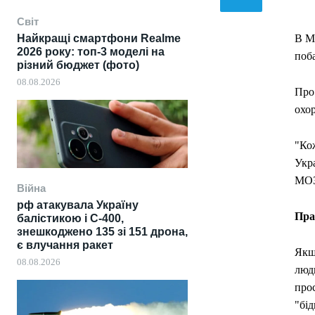
Світ
Найкращі смартфони Realme
В Мі
2026 року: топ-3 моделі на
поба
різний бюджет (фото)
08.08.2026
Про
охор
"Кож
Укр
МОЗ
Війна
рф атакувала Україну
Пра
балістикою і С-400,
знешкоджено 135 зі 151 дрона,
є влучання ракет
Якщо
08.08.2026
люди
про
"бід