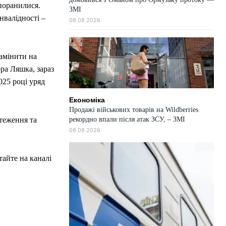
поранилися.
ЗМІ
інвалідності –
08.08.2026
замінити на
ра Ляшка, зараз
025 році уряд
Економіка
Продажі військових товарів на Wildberries
рекордно впали після атак ЗСУ, – ЗМІ
теження та
08.08.2026
тайте на каналі