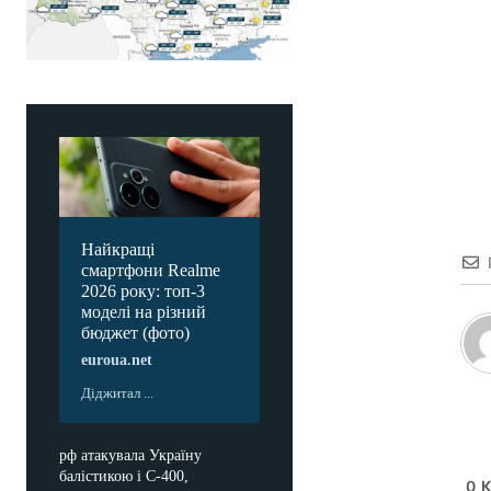
Найкращі
смартфони Realme
2026 року: топ-3
моделі на різний
бюджет (фото)
euroua.net
Діджитал ...
рф атакувала Україну
балістикою і С-400,
0
К