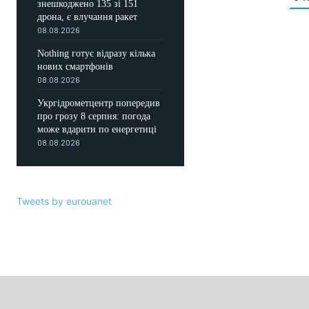
знешкоджено 135 зі 151
дрона, є влучання ракет
08.08.2026
Nothing готує відразу кілька
нових смартфонів
08.08.2026
Укргідрометцентр попередив
про грозу 8 серпня: погода
може вдарити по енергетиці
08.08.2026
Tweets by eurouanet