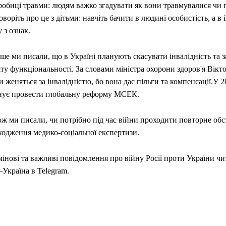
робиці травми: людям важко згадувати як вони травмувалися чи 
воріть про це з дітьми: навчіть бачити в людині особистість, а в 
 з ознак.
ше ми писали, що в Україні планують скасувати інвалідність та 
ту функціональності. За словами міністра охорони здоров'я Вікто
 женяться за інвалідністю, бо вона дає пільги та компенсації.У 2
нує провести глобальну реформу МСЕК.
ож ми писали, чи потрібно під час війни проходити повторне обс
ходження медико-соціальної експертизи.
інові та важливі повідомлення про війну Росії проти України чи
Україна в Telegram.