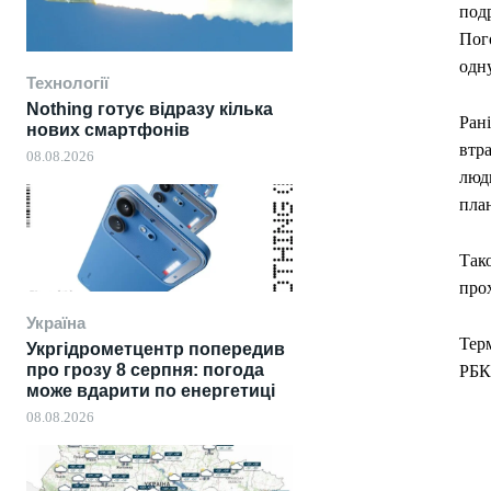
под
Пого
одну
Технології
Nothing готує відразу кілька
Рані
нових смартфонів
втра
08.08.2026
люди
пла
Так
про
Україна
Терм
Укргідрометцентр попередив
про грозу 8 серпня: погода
РБК-
може вдарити по енергетиці
08.08.2026