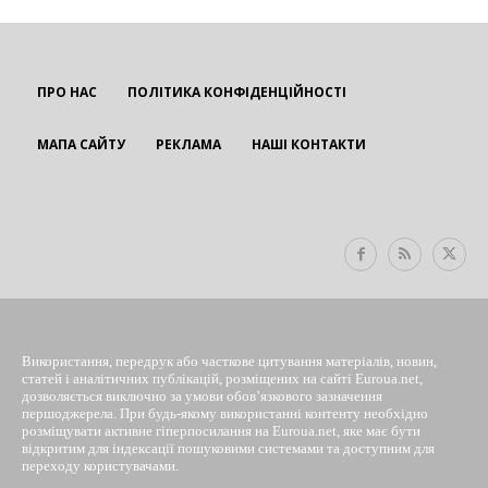
ПРО НАС
ПОЛІТИКА КОНФІДЕНЦІЙНОСТІ
МАПА САЙТУ
РЕКЛАМА
НАШІ КОНТАКТИ
EUROUA
Використання, передрук або часткове цитування матеріалів, новин,
статей і аналітичних публікацій, розміщених на сайті Euroua.net,
дозволяється виключно за умови обов’язкового зазначення
першоджерела. При будь-якому використанні контенту необхідно
розміщувати активне гіперпосилання на Euroua.net, яке має бути
відкритим для індексації пошуковими системами та доступним для
переходу користувачами.