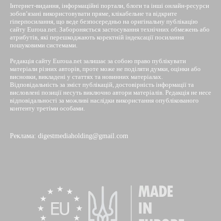
Інтернет-видання, інформаційні портали, блоги та інші онлайн-ресурси
зобов’язані використовувати пряме, клікабельне та відкрите
гіперпосилання, що веде безпосередньо на оригінальну публікацію
сайту Euroua.net. Забороняється застосування технічних обмежень або
атрибутів, які перешкоджають коректній індексації посилання
пошуковими системами.
Редакція сайту Euroua.net залишає за собою право публікувати
матеріали різних авторів, проте може не поділяти думки, оцінки або
висновки, викладені у статтях та новинних матеріалах.
Відповідальність за зміст публікацій, достовірність інформації та
висловлені позиції несуть виключно автори матеріалів. Редакція не несе
відповідальності за можливі наслідки використання опублікованого
контенту третіми особами.
Реклама: digestmediaholding@gmail.com