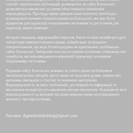
статей і аналітичних публікацій, розміщених на сайті Euroua.net,
дозволяється виключно за умови обов’язкового зазначення
першоджерела. При будь-якому використанні контенту необхідно
розміщувати активне гіперпосилання на Euroua.net, яке має бути
відкритим для індексації пошуковими системами та доступним для
переходу користувачами.
Інтернет-видання, інформаційні портали, блоги та інші онлайн-ресурси
зобов’язані використовувати пряме, клікабельне та відкрите
гіперпосилання, що веде безпосередньо на оригінальну публікацію
сайту Euroua.net. Забороняється застосування технічних обмежень або
атрибутів, які перешкоджають коректній індексації посилання
пошуковими системами.
Редакція сайту Euroua.net залишає за собою право публікувати
матеріали різних авторів, проте може не поділяти думки, оцінки або
висновки, викладені у статтях та новинних матеріалах.
Відповідальність за зміст публікацій, достовірність інформації та
висловлені позиції несуть виключно автори матеріалів. Редакція не несе
відповідальності за можливі наслідки використання опублікованого
контенту третіми особами.
Реклама: digestmediaholding@gmail.com