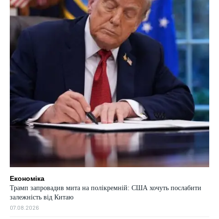
Економіка
Трамп запровадив мита на полікремній: США хочуть послабити
залежність від Китаю
07.08.2026