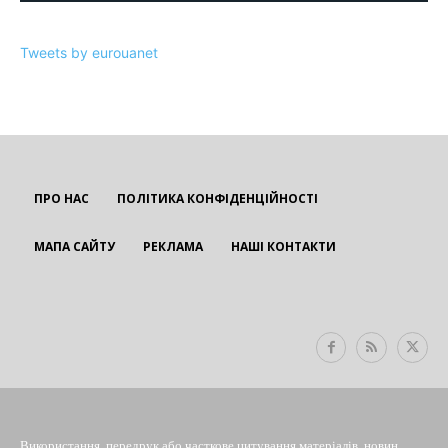
Tweets by eurouanet
ПРО НАС
ПОЛІТИКА КОНФІДЕНЦІЙНОСТІ
МАПА САЙТУ
РЕКЛАМА
НАШІ КОНТАКТИ
EUROUA
Використання, передрук або часткове цитування матеріалів, новин,