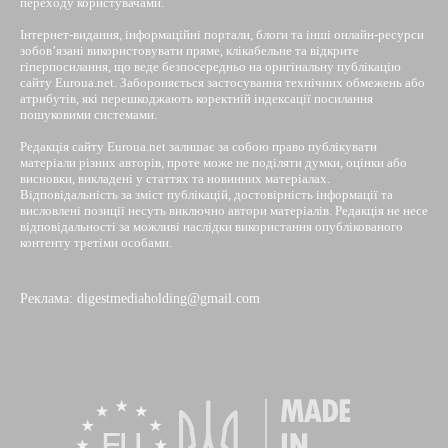
переходу користувачами.
Інтернет-видання, інформаційні портали, блоги та інші онлайн-ресурси
зобов’язані використовувати пряме, клікабельне та відкрите
гіперпосилання, що веде безпосередньо на оригінальну публікацію
сайту Euroua.net. Забороняється застосування технічних обмежень або
атрибутів, які перешкоджають коректній індексації посилання
пошуковими системами.
Редакція сайту Euroua.net залишає за собою право публікувати
матеріали різних авторів, проте може не поділяти думки, оцінки або
висновки, викладені у статтях та новинних матеріалах.
Відповідальність за зміст публікацій, достовірність інформації та
висловлені позиції несуть виключно автори матеріалів. Редакція не несе
відповідальності за можливі наслідки використання опублікованого
контенту третіми особами.
Реклама: digestmediaholding@gmail.com