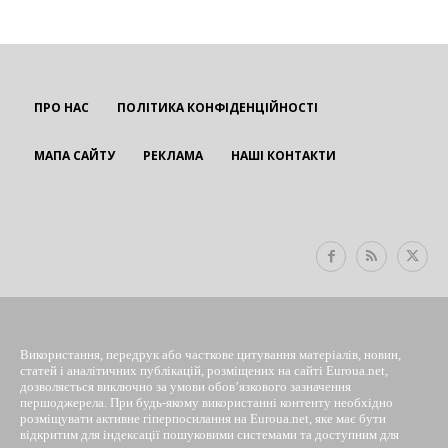
ПРО НАС
ПОЛІТИКА КОНФІДЕНЦІЙНОСТІ
МАПА САЙТУ
РЕКЛАМА
НАШІ КОНТАКТИ
EUROUA
Використання, передрук або часткове цитування матеріалів, новин,
статей і аналітичних публікацій, розміщених на сайті Euroua.net,
дозволяється виключно за умови обов’язкового зазначення
першоджерела. При будь-якому використанні контенту необхідно
розміщувати активне гіперпосилання на Euroua.net, яке має бути
відкритим для індексації пошуковими системами та доступним для