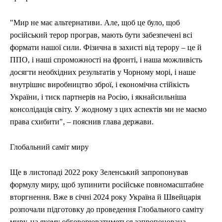
"Мир не має альтернативи. Але, щоб це було, щоб
російський терор програв, мають бути забезпечені всі
формати нашої сили. Фізична в захисті від терору – це й
ППО, і наші спроможності на фронті, і наша можливість
досягти необхідних результатів у Чорному морі, і наше
внутрішнє виробництво зброї, і економічна стійкість
України, і тиск партнерів на Росію, і якнайсильніша
консолідація світу. У жодному з цих аспектів ми не маємо
права схибити", – пояснив глава держави.
Глобальний саміт миру
Ще в листопаді 2022 року Зеленський запропонував
формулу миру, щоб зупинити російське повномасштабне
вторгнення. Вже в січні 2024 року Україна й Швейцарія
розпочали підготовку до проведення Глобального саміту
миру, на якому обговорюватиметься запропонована