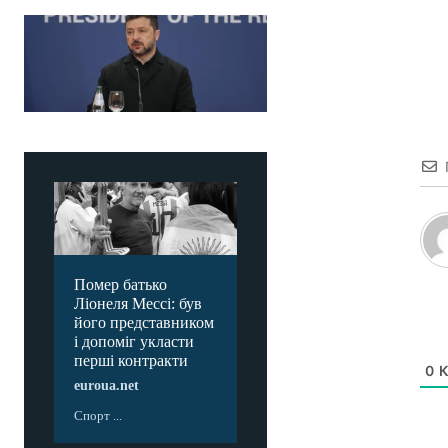
Помер батько
Ліонеля Мессі: був
його представником
і допоміг укласти
перші контракти
0
К
euroua.net
Спорт ...