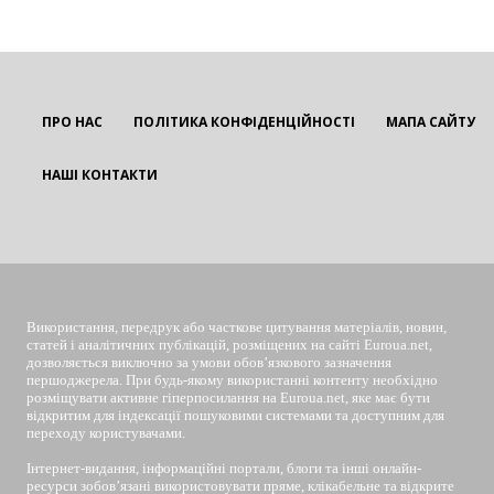
ПРО НАС
ПОЛІТИКА КОНФІДЕНЦІЙНОСТІ
МАПА САЙТУ
НАШІ КОНТАКТИ
EUROUA
Використання, передрук або часткове цитування матеріалів, новин,
статей і аналітичних публікацій, розміщених на сайті Euroua.net,
дозволяється виключно за умови обов’язкового зазначення
першоджерела. При будь-якому використанні контенту необхідно
розміщувати активне гіперпосилання на Euroua.net, яке має бути
відкритим для індексації пошуковими системами та доступним для
переходу користувачами.
Інтернет-видання, інформаційні портали, блоги та інші онлайн-
ресурси зобов’язані використовувати пряме, клікабельне та відкрите