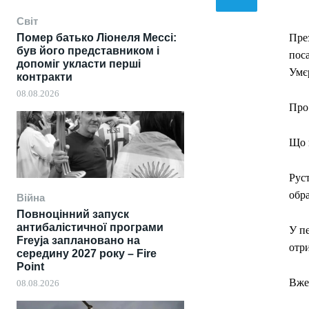
Світ
Помер батько Ліонеля Мессі:
Пре
був його представником і
пос
допоміг укласти перші
Умє
контракти
08.08.2026
Про
Що 
Руст
обра
Війна
Повноцінний запуск
антибалістичної програми
У пе
Freyja заплановано на
отр
середину 2027 року – Fire
Point
Вже
08.08.2026