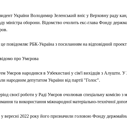
зидент України Володимир Зеленський вніс у Верховну раду кан
аду міністра оборони. Відомство очолить екс-глава Фонду держм
ров.
 це повідомляє РБК-Україна з посиланням на відповідний проект
відомо про Умєрова
ем Умєров народився в Узбекистані у сім'ї вихідців з Алушти. У 
ли народним депутатом України від партії "Голос".
ріод своєї роботи у Раді Умєров очолював спеціальну комісію з 
имання та використання міжнародної матеріально-технічної допо
 у вересні 2022 року його призначили головою Фонду держмайн