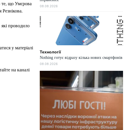
 те, що Умєрова
08.08.2026
я Резнікова.
, які проводило
тися у матеріалі
Технології
Nothing готує відразу кілька нових смартфонів
08.08.2026
тайте на каналі