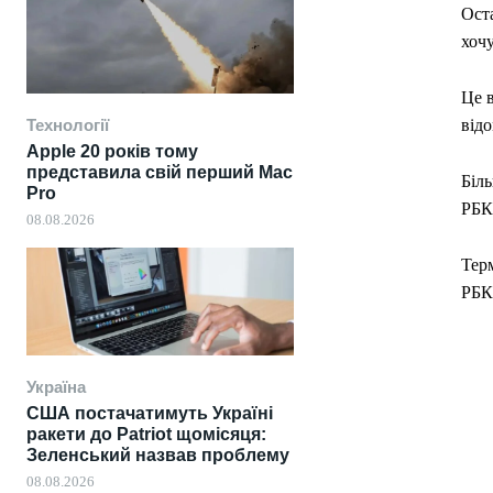
Ост
хочу
Це в
Технології
відо
Apple 20 років тому
представила свій перший Mac
Біль
Pro
РБК
08.08.2026
Терм
РБК-
Україна
США постачатимуть Україні
ракети до Patriot щомісяця:
Зеленський назвав проблему
08.08.2026