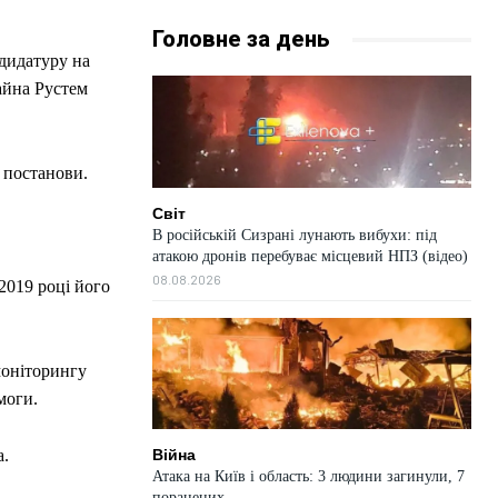
Головне за день
дидатуру на
айна Рустем
 постанови.
Світ
В російській Сизрані лунають вибухи: під
атакою дронів перебуває місцевий НПЗ (відео)
08.08.2026
2019 році його
моніторингу
моги.
Війна
а.
Атака на Київ і область: 3 людини загинули, 7
поранених