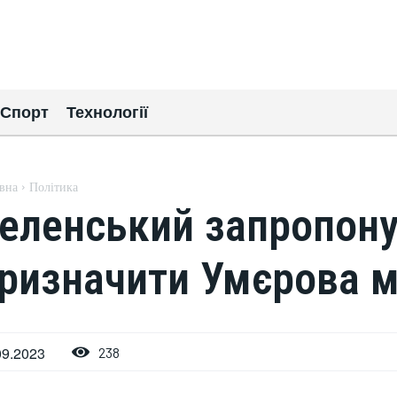
Спорт
Технології
вна
Політика
еленський запропону
ризначити Умєрова м
09.2023
238