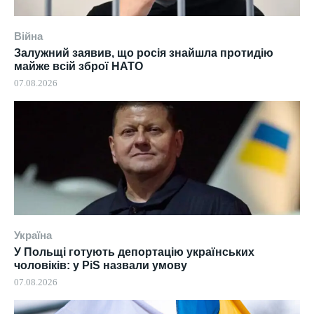
Війна
Залужний заявив, що росія знайшла протидію
майже всій зброї НАТО
07.08.2026
Україна
У Польщі готують депортацію українських
чоловіків: у PiS назвали умову
07.08.2026