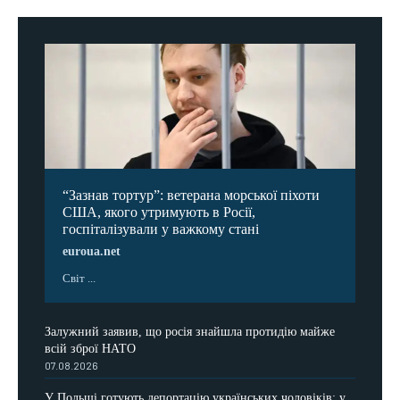
“Зазнав тортур”: ветерана морської піхоти
США, якого утримують в Росії,
госпіталізували у важкому стані
euroua.net
Світ ...
Залужний заявив, що росія знайшла протидію майже
всій зброї НАТО
07.08.2026
У Польщі готують депортацію українських чоловіків: у