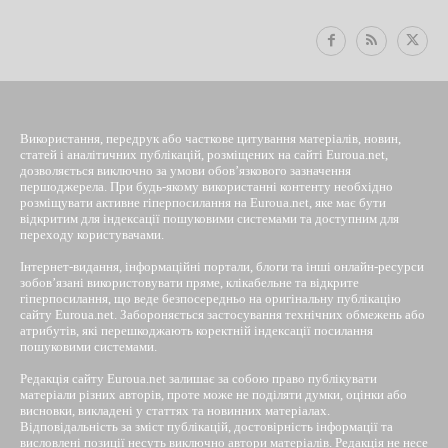
Використання, передрук або часткове цитування матеріалів, новин,
статей і аналітичних публікацій, розміщених на сайті Euroua.net,
дозволяється виключно за умови обов’язкового зазначення
першоджерела. При будь-якому використанні контенту необхідно
розміщувати активне гіперпосилання на Euroua.net, яке має бути
відкритим для індексації пошуковими системами та доступним для
переходу користувачами.
Інтернет-видання, інформаційні портали, блоги та інші онлайн-ресурси
зобов’язані використовувати пряме, клікабельне та відкрите
гіперпосилання, що веде безпосередньо на оригінальну публікацію
сайту Euroua.net. Забороняється застосування технічних обмежень або
атрибутів, які перешкоджають коректній індексації посилання
пошуковими системами.
Редакція сайту Euroua.net залишає за собою право публікувати
матеріали різних авторів, проте може не поділяти думки, оцінки або
висновки, викладені у статтях та новинних матеріалах.
Відповідальність за зміст публікацій, достовірність інформації та
висловлені позиції несуть виключно автори матеріалів. Редакція не несе