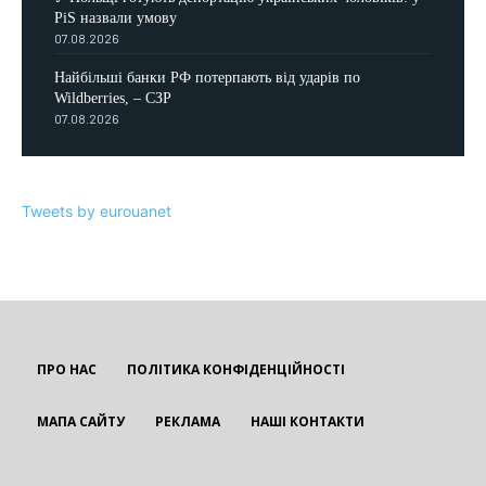
PiS назвали умову
07.08.2026
Найбільші банки РФ потерпають від ударів по
Wildberries, – СЗР
07.08.2026
Tweets by eurouanet
ПРО НАС
ПОЛІТИКА КОНФІДЕНЦІЙНОСТІ
МАПА САЙТУ
РЕКЛАМА
НАШІ КОНТАКТИ
EUROUA