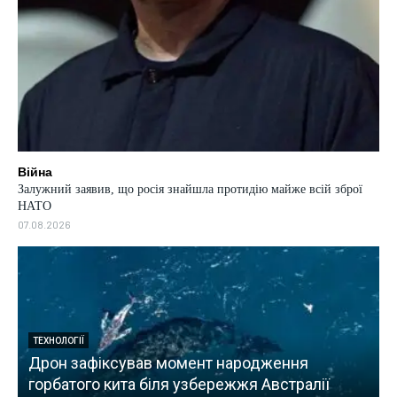
Війна
Залужний заявив, що росія знайшла протидію майже всій зброї
НАТО
07.08.2026
СВІТ
“Зазнав тортур”: ветерана морської піхоти
США, якого утримують в Росії, госпіталізували
у важкому стані