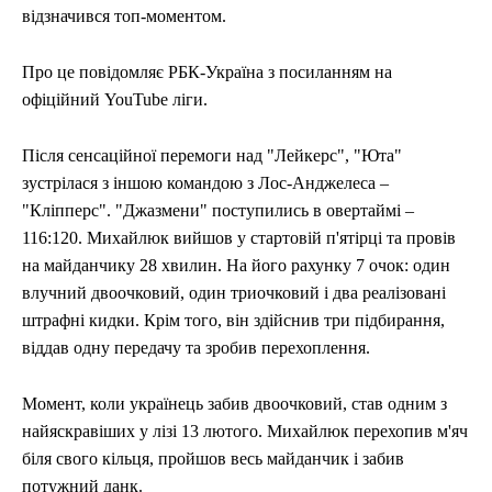
відзначився топ-моментом.
Про це повідомляє РБК-Україна з посиланням на
офіційний YouTube ліги.
Після сенсаційної перемоги над "Лейкерс", "Юта"
зустрілася з іншою командою з Лос-Анджелеса –
"Кліпперс". "Джазмени" поступились в овертаймі –
116:120. Михайлюк вийшов у стартовій п'ятірці та провів
на майданчику 28 хвилин. На його рахунку 7 очок: один
влучний двоочковий, один триочковий і два реалізовані
штрафні кидки. Крім того, він здійснив три підбирання,
віддав одну передачу та зробив перехоплення.
Момент, коли українець забив двоочковий, став одним з
найяскравіших у лізі 13 лютого. Михайлюк перехопив м'яч
біля свого кільця, пройшов весь майданчик і забив
потужний данк.