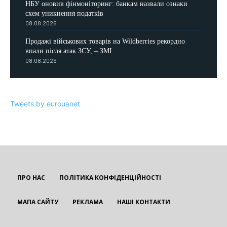
НБУ оновив фінмоніторинг: банкам назвали ознаки
схем уникнення податків
08.08.2026
Продажі військових товарів на Wildberries рекордно
впали після атак ЗСУ, – ЗМІ
08.08.2026
Tweets by eurouanet
ПРО НАС
ПОЛІТИКА КОНФІДЕНЦІЙНОСТІ
МАПА САЙТУ
РЕКЛАМА
НАШІ КОНТАКТИ
EUROUA