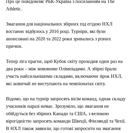
ЕКОНОМІКА
ЕКОНОМІКА
СПОРТ
СПОРТ
ТЕХНОЛОГІЇ
ТЕХНОЛОГІЇ
Про це повідомляє РБК-Україна з посиланням на The
Athletic.
Змагання для національних збірних під егідою НХЛ
востаннє відбулось у 2016 році. Турніри, які були
анонсовані на 2020 та 2022 роки зривались з різних
причин.
Тепер ліга прагне, щоб Кубок світу проходив один раз на
два роки – між зимовими Олімпіадами. А збірні брали
участь найсильнішими складами, включаючи зірок НХЛ,
які зазвичай не виступають на чемпіонатах світу.
Відомо, що на турнір запросять вісім команд, однак складу
учасників наразі немає. Зрозуміло, що змагання не
обійдуться без збірних Канади та США, з великою
вірогідністю запросять команди Швеції, Фінляндії та Чехії.
В НХЛ також заявили, що готові запросити на змагання