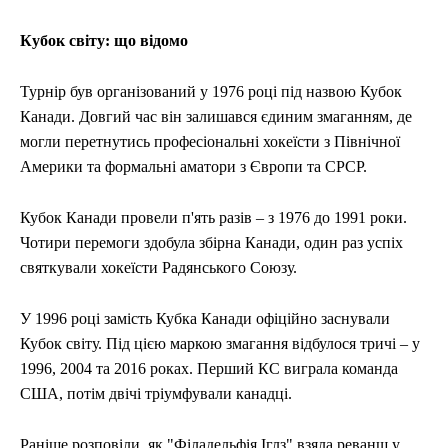
Кубок світу: що відомо
Турнір був організований у 1976 році під назвою Кубок
Канади. Довгий час він залишався єдиним змаганням, де
могли перетнутись професіональні хокеїсти з Північної
Америки та формальні аматори з Європи та СРСР.
Кубок Канади провели п'ять разів – з 1976 до 1991 роки.
Чотири перемоги здобула збірна Канади, один раз успіх
святкували хокеїсти Радянського Союзу.
У 1996 році замість Кубка Канади офіційно заснували
Кубок світу. Під цією маркою змагання відбулося тричі – у
1996, 2004 та 2016 роках. Перший КС виграла команда
США, потім двічі тріумфували канадці.
Раніше розповіли, як "Філадельфія Іглз" взяла реванш у