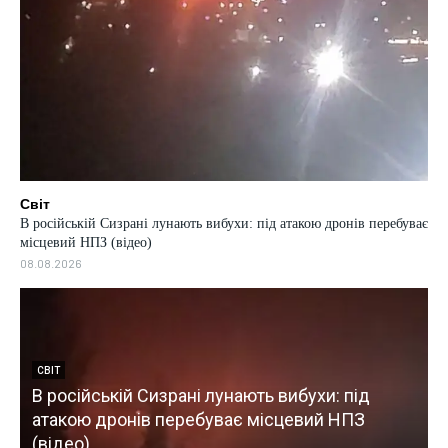
Світ
В російській Сизрані лунають вибухи: під атакою дронів перебуває
місцевий НПЗ (відео)
08.08.2026
СВІТ
В російській Сизрані лунають вибухи: під
атакою дронів перебуває місцевий НПЗ
(відео)