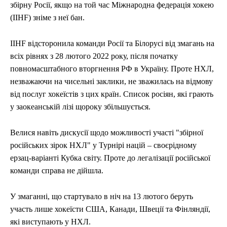
збірну Росії, якщо на той час Міжнародна федерація хокею
(IIHF) зніме з неї бан.
IIHF відсторонила команди Росії та Білорусі від змагань на
всіх рівнях з 28 лютого 2022 року, після початку
повномасштабного вторгнення РФ в Україну. Проте НХЛ,
незважаючи на чисельні заклики, не зважилась на відмову
від послуг хокеїстів з цих країн. Список росіян, які грають
у заокеанській лізі щороку збільшується.
Велися навіть дискусії щодо можливості участі "збірної
російських зірок НХЛ" у Турнірі націй – своєрідному
ерзац-варіанті Кубка світу. Проте до легалізації російської
команди справа не дійшла.
У змаганні, що стартувало в ніч на 13 лютого беруть
участь лише хокеїсти США, Канади, Швеції та Фінляндії,
які виступають у НХЛ.