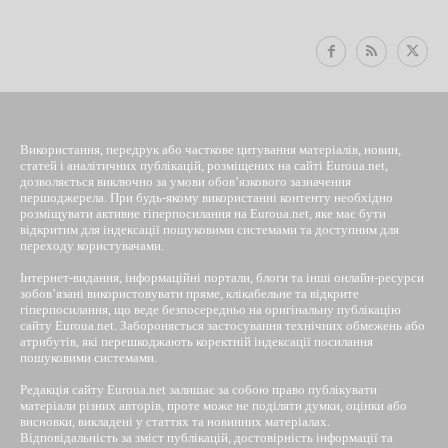
Використання, передрук або часткове цитування матеріалів, новин,
статей і аналітичних публікацій, розміщених на сайті Euroua.net,
дозволяється виключно за умови обов’язкового зазначення
першоджерела. При будь-якому використанні контенту необхідно
розміщувати активне гіперпосилання на Euroua.net, яке має бути
відкритим для індексації пошуковими системами та доступним для
переходу користувачами.
Інтернет-видання, інформаційні портали, блоги та інші онлайн-ресурси
зобов’язані використовувати пряме, клікабельне та відкрите
гіперпосилання, що веде безпосередньо на оригінальну публікацію
сайту Euroua.net. Забороняється застосування технічних обмежень або
атрибутів, які перешкоджають коректній індексації посилання
пошуковими системами.
Редакція сайту Euroua.net залишає за собою право публікувати
матеріали різних авторів, проте може не поділяти думки, оцінки або
висновки, викладені у статтях та новинних матеріалах.
Відповідальність за зміст публікацій, достовірність інформації та