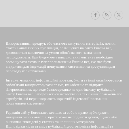
Використання, передрук або часткове цитування матеріалів, новин,
статей і аналітичних публікацій, розміщених на сайті Euroua.net,
дозволяється виключно за умови обов’язкового зазначення
першоджерела. При будь-якому використанні контенту необхідно
розміщувати активне гіперпосилання на Euroua.net, яке має бути
відкритим для індексації пошуковими системами та доступним для
переходу користувачами.
Інтернет-видання, інформаційні портали, блоги та інші онлайн-ресурси
зобов’язані використовувати пряме, клікабельне та відкрите
гіперпосилання, що веде безпосередньо на оригінальну публікацію
сайту Euroua.net. Забороняється застосування технічних обмежень або
атрибутів, які перешкоджають коректній індексації посилання
пошуковими системами.
Редакція сайту Euroua.net залишає за собою право публікувати
матеріали різних авторів, проте може не поділяти думки, оцінки або
висновки, викладені у статтях та новинних матеріалах.
Відповідальність за зміст публікацій, достовірність інформації та