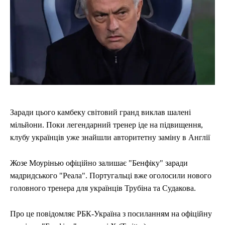
ЕКОНОМІКА
ЕКОНОМІКА
СПОРТ
СПОРТ
ТЕХНОЛОГІЇ
ТЕХНОЛОГІЇ
Заради цього камбеку світовий гранд виклав шалені
мільйони. Поки легендарний тренер іде на підвищення,
клубу українців уже знайшли авторитетну заміну в Англії
Жозе Моурінью офіційно залишає "Бенфіку" заради
мадридського "Реала". Португальці вже оголосили нового
головного тренера для українців Трубіна та Судакова.
Про це повідомляє РБК-Україна з посиланням на офіційну