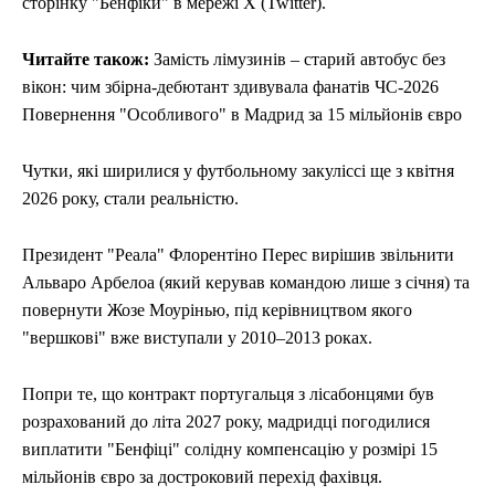
сторінку "Бенфіки" в мережі X (Twitter).
Читайте також:
Замість лімузинів – старий автобус без
вікон: чим збірна-дебютант здивувала фанатів ЧС-2026
Повернення "Особливого" в Мадрид за 15 мільйонів євро
Чутки, які ширилися у футбольному закуліссі ще з квітня
2026 року, стали реальністю.
Президент "Реала" Флорентіно Перес вирішив звільнити
Альваро Арбелоа (який керував командою лише з січня) та
повернути Жозе Моурінью, під керівництвом якого
"вершкові" вже виступали у 2010–2013 роках.
Попри те, що контракт португальця з лісабонцями був
розрахований до літа 2027 року, мадридці погодилися
виплатити "Бенфіці" солідну компенсацію у розмірі 15
мільйонів євро за достроковий перехід фахівця.