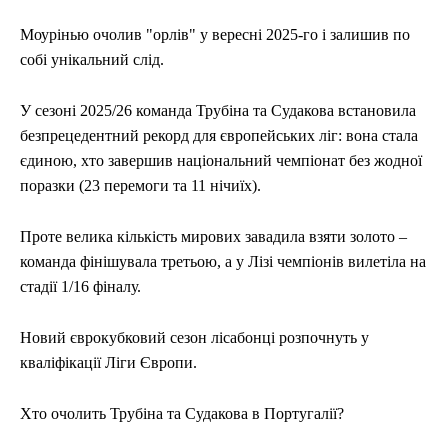
Моурінью очолив "орлів" у вересні 2025-го і залишив по
собі унікальний слід.
У сезоні 2025/26 команда Трубіна та Судакова встановила
безпрецедентний рекорд для європейських ліг: вона стала
єдиною, хто завершив національний чемпіонат без жодної
поразки (23 перемоги та 11 нічиїх).
Проте велика кількість мирових завадила взяти золото –
команда фінішувала третьою, а у Лізі чемпіонів вилетіла на
стадії 1/16 фіналу.
Новий єврокубковий сезон лісабонці розпочнуть у
кваліфікації Ліги Європи.
Хто очолить Трубіна та Судакова в Португалії?