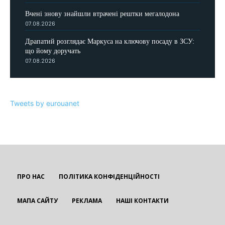
Вчені знову знайшли втрачені рештки мегалодона
07.08.2026
Драпатий розглядає Маркуса на ключову посаду в ЗСУ:
що йому доручать
07.08.2026
Tweets by eurouanet
ПРО НАС
ПОЛІТИКА КОНФІДЕНЦІЙНОСТІ
МАПА САЙТУ
РЕКЛАМА
НАШІ КОНТАКТИ
EUROUA