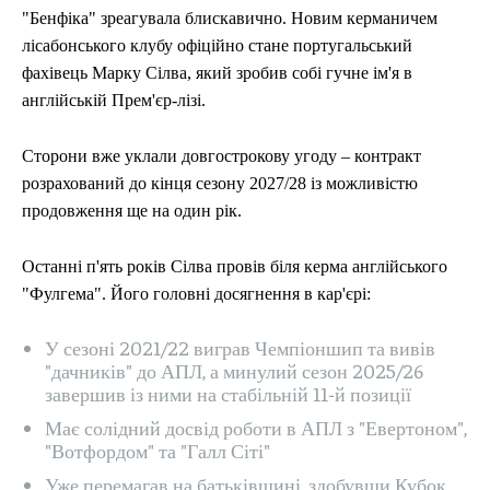
"Бенфіка" зреагувала блискавично. Новим керманичем
лісабонського клубу офіційно стане португальський
фахівець Марку Сілва, який зробив собі гучне ім'я в
англійській Прем'єр-лізі.
Сторони вже уклали довгострокову угоду – контракт
розрахований до кінця сезону 2027/28 із можливістю
продовження ще на один рік.
Останні п'ять років Сілва провів біля керма англійського
"Фулгема". Його головні досягнення в кар'єрі:
У сезоні 2021/22 виграв Чемпіоншип та вивів
"дачників" до АПЛ, а минулий сезон 2025/26
завершив із ними на стабільній 11-й позиції
Має солідний досвід роботи в АПЛ з "Евертоном",
"Вотфордом" та "Галл Сіті"
Уже перемагав на батьківщині, здобувши Кубок