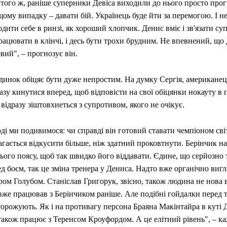
того ж, раніше суперники Девіса виходили до нього просто прог
ому випадку – давати бій. Українець буде йти за перемогою. І не
дити себе в ринзі, як хороший хлопчик. Денис вміє і зв'язати суп
ацювати в клінчі, і десь бути трохи брудним. Не впевнений, що 
вий", – прогнозує він.
динок обіцяє бути дуже непростим. На думку Сергія, американец
азу кинутися вперед, щоб відповісти на свої обіцянки нокауту в 
відразу зіштовхнеться з супротивом, якого не очікує.
оді ми подивимося: чи справді він готовий ставати чемпіоном сві
гається відкусити більше, ніж здатний проковтнути. Берінчик н
ього поясу, щоб так швидко його віддавати. Єдине, що серйозно 
д боєм, так це зміна тренера у Дениса. Надто вже органічно вигля
ом Голубом. Станіслав Григорук, звісно, також людина не нова в
 вже працював з Берінчиком раніше. Але подібні гойдалки перед 
орожують. Як і на противагу персона Браяна Макінтайра в куті Д
акож працює з Теренсом Кроуфордом. А це елітний рівень", – ка