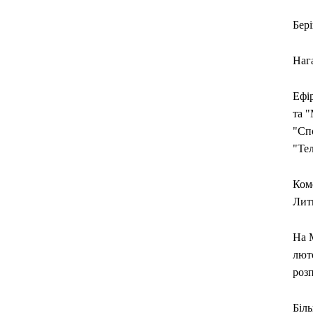
Бері
Наг
Ефі
та 
"Сп
"Те
Ком
Лит
На 
люто
розп
Біл