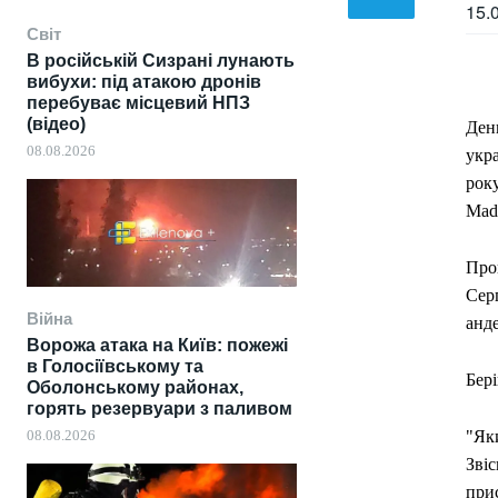
15.
Світ
В російській Сизрані лунають
вибухи: під атакою дронів
перебуває місцевий НПЗ
(відео)
Ден
08.08.2026
укра
рок
Mad
Про
Сер
Війна
анде
Ворожа атака на Київ: пожежі
в Голосіївському та
Бері
Оболонському районах,
горять резервуари з паливом
08.08.2026
"Яки
Звіс
при