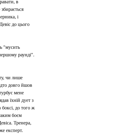
равати, в
 збирається
ерника, і
Девіс до цього
ь "мусить
першому раунді".
ту, чи лише
адто довго йшов
турбує мене
дав їхній дует з
 боксі, до того ж
таким боєм
евіса. Тренера,
же експерт.