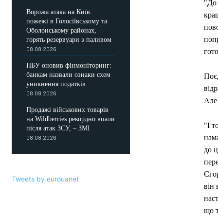
"До 
Ворожа атака на Київ:
кращ
пожежі в Голосіївському та
пово
Оболонському районах,
попр
горять резервуари з паливом
08.08.2026
гото
НБУ оновив фінмоніторинг:
банкам назвали ознаки схем
Поє
уникнення податків
відр
08.08.2026
Але 
Продажі військових товарів
на Wildberries рекордно впали
"І т
після атак ЗСУ, – ЗМІ
нама
08.08.2026
до ц
пере
Єгор
Tweets by eurouanet
він
наст
що т