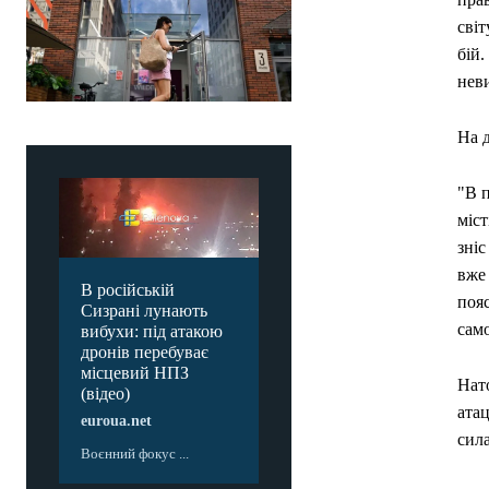
світ
бій
нев
На д
"В п
міст
зніс
вже 
В російській
пояс
Сизрані лунають
само
вибухи: під атакою
дронів перебуває
місцевий НПЗ
Нато
(відео)
атац
euroua.net
сила
Воєнний фокус ...