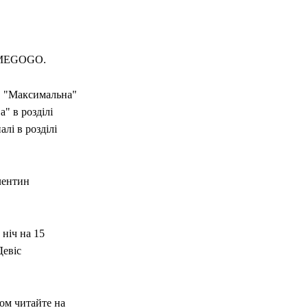
а MEGOGO.
, "Максимальна"
 в розділі
лі в розділі
лентин
ніч на 15
Девіс
ом читайте на