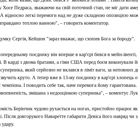
у Хосе Педраса, зважаючи на свій поточний стан, не міг дати а
. А відносно легкі перемоги над не дуже складною опозицією мож
иправдано теплою ванною", – говорить коментатор.
умку Сергія, Кейшон "зараз вважає, що схопив Бога за бороду".
опередньому поєдинку він вперше в кар'єрі бився в мейн-івенті, 
і. В карді з двома братами, а гімн США перед боєм виконували й
 суперника, який серйозно не вклався в ліміт ваги, за неповних д
звучить круто. А тепер вже в 13-му поєдинку в кар'єрі хлопець о
 чемпіона. І поводить себе так, наче перемога йому гарантована.
впевненість, змішана з недооцінкою суперника", – коментує Лук
мість Берінчик чудово рухається на ногах, пристойно працює як в
і. Після довгорукого Наваретте габарити Девіса його навряд чи з
 удару.