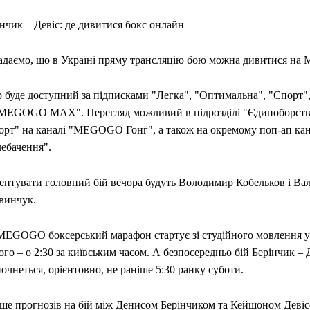
нчик – Девіс: де дивитися бокс онлайн
адаємо, що в Україні пряму трансляцію бою можна дивитися н
р буде доступний за підписками "Легка", "Оптимальна", "Спорт"
"MEGOGO MAX". Перегляд можливий в підрозділі "Єдиноборства"
орт" на каналі "MEGOGO Гонг", а також на окремому поп-ап кана
лебачення".
ентувати головний бій вечора будуть Володимир Кобельков і Ва
винчук.
MEGOGO боксерський марафон стартує зі студійного мовлення у 
го – о 2:30 за київським часом. А безпосередньо бій Берінчик – 
очнеться, орієнтовно, не раніше 5:30 ранку суботи.
ьше прогнозів на бій між Денисом Берінчиком та Кейшоном Девіс