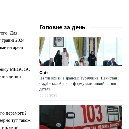
Головне за день
того. Для
у травні 2024
ме на арені
сервісу MEGOGO
Світ
е поєдинки
На тлі кризи з Іраном: Туреччина, Пакистан і
Саудівська Аравія сформували новий альянс,
деталі
08.08.2026
ого перемоги?
 зерно тут також
тир, який