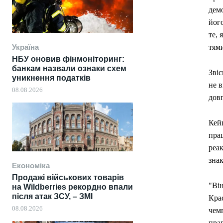
дем
йог
те,
Україна
тями
НБУ оновив фінмоніторинг:
банкам назвали ознаки схем
Звіс
уникнення податків
не в
08.08.2026
довг
Кей
пра
реа
знак
Економіка
Продажі військових товарів
"Він
на Wildberries рекордно впали
після атак ЗСУ, – ЗМІ
Крас
08.08.2026
чемп
прав