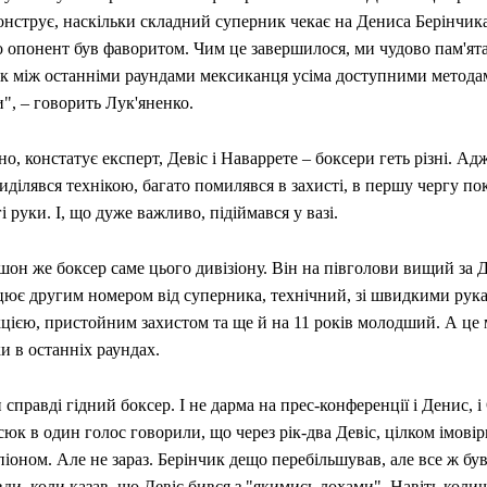
онструє, наскільки складний суперник чекає на Дениса Берінчик
о опонент був фаворитом. Чим це завершилося, ми чудово пам'ят
 як між останніми раундами мексиканця усіма доступними метод
", – говорить Лук'яненко.
но, констатує експерт, Девіс і Наваррете – боксери геть різні. А
иділявся технікою, багато помилявся в захисті, в першу чергу по
і руки. І, що дуже важливо, підіймався у вазі.
шон же боксер саме цього дивізіону. Він на півголови вищий за 
цює другим номером від суперника, технічний, зі швидкими рук
кцією, пристойним захистом та ще й на 11 років молодший. А це 
и в останніх раундах.
 справді гідний боксер. І не дарма на прес-конференції і Денис, 
юк в один голос говорили, що через рік-два Девіс, цілком імовір
іоном. Але не зараз. Берінчик дещо перебільшував, але все ж бу
ди, коли казав, що Девіс бився з "якимись лохами". Навіть коли