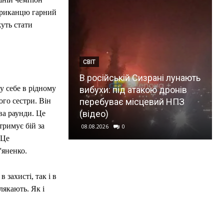
мериканцю гарний
уть стати
СВІТ
В російській Сизрані лунають
у себе в рідному
вибухи: під атакою дронів
перебуває місцевий НПЗ
ого сестри. Він
(відео)
ва раунди. Це
тримує бій за
08.08.2026
0
 Це
'яненко.
 захисті, так і в
лякають. Як і