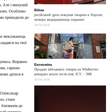
а. Але і минулий
Війна
аємо. Особливо
російський дрон атакував лікарню в Херсоні,
ами приводили до
четверо медпрацівниць поранені
08.08.2026
дже мексиканець
кладався на свої
Дениса. Вправно
Економіка
ами, гарною
Продажі військових товарів на Wildberries
може датися в
рекордно впали після атак ЗСУ, – ЗМІ
08.08.2026
і Олександр
но, стане
в близьким до
шній чемпіон