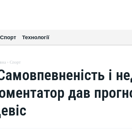
Спорт
Технології
вна
Спорт
Самовпевненість і не
оментатор дав прогно
евіс