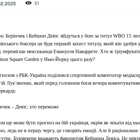
02.2025
51
ис Берінчик і Кейшон Девіс зійдуться у бою за титул WBO 15 лю
їнського боксера це буде перший захист титулу, який він здобув 
у, перемігши мексиканця Емануеля Наваррете. Хто ж тріумфувати
ison Square Garden у Нью-Йорку цього разу?
гнозом з РБК-Україна поділився спортивний коментатор медіа
гій Лукʼяненко, який перед головним боєм вечора коментуватим
ркарду.
нчик – Девіс: хто переможе
м ще може бути прогноз на бій українця, окрім як чекати від нь
но, ледь не в першу чергу, це говорять емоції. Але й раціональне
сутнє. Букмекери вважають фаворитом Кейшона Девіса. Це орієн