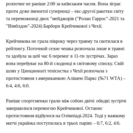
розпочне не раніше 2:00 за київським часом. Вона зіграє
проти дуже іменитої суперниці – екс-другої ракетки світу
та переможниці двох "мейджорів ("Ролан Гаррос"-2021 та
"Вімблдон"-2024) Барбори Крейчикової з Чехії.
Крейчикова не грала півроку через травму та скотилася в
рейтингу. Поточний сезон чешка розпочала лише в травні
та здобула за цей час 6 перемог в 11-ти зустрічах. Зараз
вона перебуває на 80-й сходинці в світовому списку. Свій
шлях у Цинциннаті тенісистка з Чехії розпочала з
протистояння з американкою Алішею Паркс (№71 WTA) –
6:4, 4:6, 6:0.
Раніше спортсменки грали між собою двічі: обидві зустрічі
завершилися перемогою Крейчикової. Останнє
протистояння відбулося на Олімпіаді-2024. Тоді у важкому
матчі українка поступилась в трьох паріях – 6:7, 6:2, 4:6.