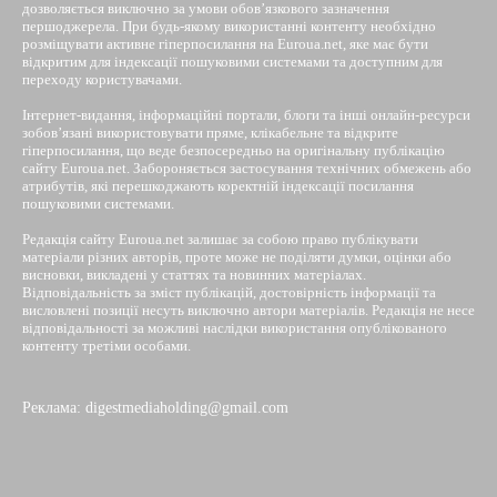
дозволяється виключно за умови обов’язкового зазначення
першоджерела. При будь-якому використанні контенту необхідно
розміщувати активне гіперпосилання на Euroua.net, яке має бути
відкритим для індексації пошуковими системами та доступним для
переходу користувачами.
Інтернет-видання, інформаційні портали, блоги та інші онлайн-ресурси
зобов’язані використовувати пряме, клікабельне та відкрите
гіперпосилання, що веде безпосередньо на оригінальну публікацію
сайту Euroua.net. Забороняється застосування технічних обмежень або
атрибутів, які перешкоджають коректній індексації посилання
пошуковими системами.
Редакція сайту Euroua.net залишає за собою право публікувати
матеріали різних авторів, проте може не поділяти думки, оцінки або
висновки, викладені у статтях та новинних матеріалах.
Відповідальність за зміст публікацій, достовірність інформації та
висловлені позиції несуть виключно автори матеріалів. Редакція не несе
відповідальності за можливі наслідки використання опублікованого
контенту третіми особами.
Реклама: digestmediaholding@gmail.com