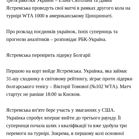
третя ракетки України – Еліна Світоліна та Даяна
ЕКОНОМІКА
ЕКОНОМІКА
СПОРТ
СПОРТ
ТЕХНОЛОГІЇ
ТЕХНОЛОГІЇ
Ястремська проведуть свої матчі в рамках другого кола на
турнірі WTA 1000 в американському Цинциннаті.
Про розклад поєдинків українок, їхніх суперниць та
прогнози аналітиків – розповідає РБК-Україна.
Ястремська перевірить лідерку Болгарії
Першою на корт вийде Ястремська. Українка, яка займає
31-шу сходинку в світовому рейтингу, зіграє проти лідерки
болгарського тенісу – Вікторії Томової (№102 WTA). Матч
стартує не раніше 18:00 за Києвом.
Ястремська вп'яте бере участь у змаганнях у США.
Українка спробує вперше вийти до третього раунду. Її
суперниця почала шлях з кваліфікації та вже здобула три
перемоги на турнірі. Зокрема, в першому колі основної