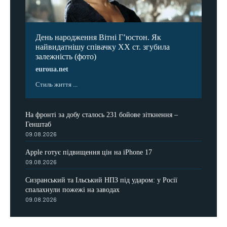
День народження Вітні Гʼюстон. Як
найвидатнішу співачку ХХ ст. згубила
залежність (фото)
euroua.net
Стиль життя ...
На фронті за добу сталось 231 бойове зіткнення –
Генштаб
09.08.2026
Apple готує підвищення цін на iPhone 17
09.08.2026
Сизранський та Ільський НПЗ під ударом: у Росії
спалахнули пожежі на заводах
09.08.2026