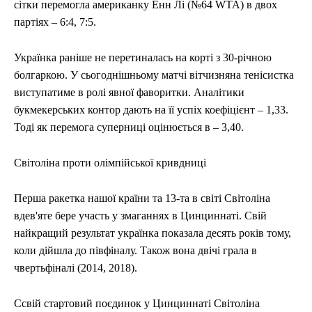
сітки перемогла американку Енн Лі (№64 WTA) в двох
партіях – 6:4, 7:5.
Українка раніше не перетиналась на корті з 30-річною
болгаркою. У сьогоднішньому матчі вітчизняна тенісистка
виступатиме в ролі явної фаворитки. Аналітики
букмекерських контор дають на її успіх коефіцієнт – 1,33.
Тоді як перемога суперниці оцінюється в – 3,40.
Світоліна проти олімпійської кривдниці
Перша ракетка нашої країни та 13-та в світі Світоліна
вдев'яте бере участь у змаганнях в Цинциннаті. Свій
найкращий результат українка показала десять років тому,
коли дійшла до півфіналу. Також вона двічі грала в
чвертьфіналі (2014, 2018).
Ссвій стартовий поєдинок у Цинциннаті Світоліна