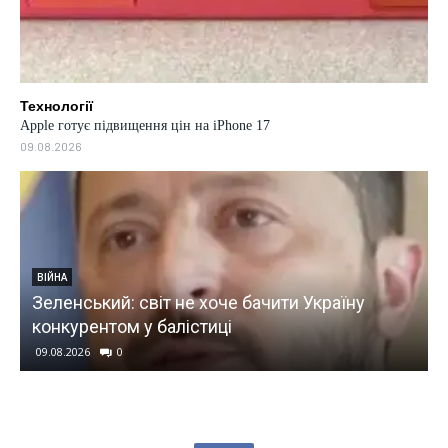
Технології
Apple готує підвищення цін на iPhone 17
09.08.2026
СВІТ
іт не хоче бачити Україну
У Карпатах стався 
балістиці
силу поштовхів і ло
09.08.2026
0