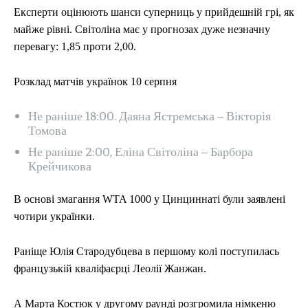
Експерти оцінюють шанси суперниць у прийдешній грі, як
майже рівні. Світоліна має у прогнозах дуже незначну
перевагу: 1,85 проти 2,00.
Розклад матчів українок 10 серпня
Не раніше 18:00. Даяна Ястремська – Вікторія
Томова
Не раніше 2:00, Еліна Світоліна – Барбора
Крейчикова
В основі змагання WTA 1000 у Цинциннаті були заявлені
чотири українки.
Раніще Юлія Стародубцева в першому колі поступилась
французькій кваліфаєрці Леолії Жанжан.
А Марта Костюк у другому раунді розгромила німкеню