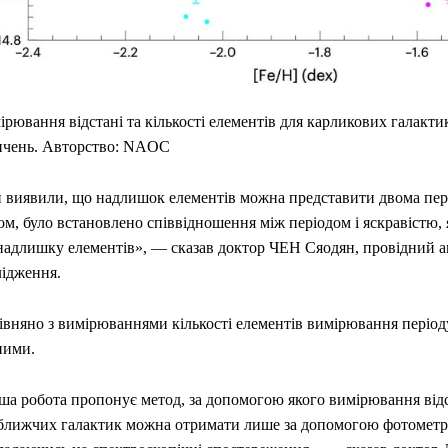
рювання відстані та кількості елементів для карликових галакти
пчень. Авторство: NAOC
 виявили, що надлишок елементів можна представити двома пері
м, було встановлено співвідношення між періодом і яскравістю, 
 надлишку елементів», — сказав доктор ЧЕН Сяодян, провідний а
лідження.
івняно з вимірюваннями кількості елементів вимірювання період
ними.
ша робота пропонує метод, за допомогою якого вимірювання відс
ближчих галактик можна отримати лише за допомогою фотометрі