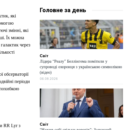
Головне за день
тик, які
помогою
чі змінні, які
рші. Їх можна
 галактик через
ількості
Світ
Лідера “Реалу” Беллінгема помітили у
супроводі охоронця з українською символікою
(відео)
ї обсерваторії
06.08.2026
двійні періоди
 похибкою
Світ
и RR Lyr з
“Нажив собі стільки ворогів”: Залужний