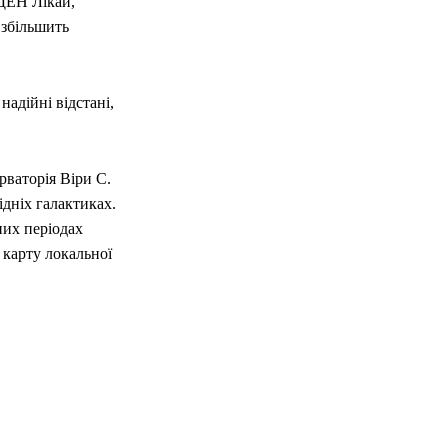
 ДЕН Лікай,
 збільшить
адійні відстані,
рваторія Віри С.
ідніх галактиках.
них періодах
 карту локальної