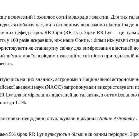
віт величезний і охоплює сотні мільярдів галактик. Для тих галак
одяться поблизу нас, ми в основному визначаємо відстані за до
ичних цефеїд і зірок RR Ліри (RR Lyr). Зірки RR Lyr — це пульсую
ять у 100 разів яскравіше, ніж наше Сонце, і більш ніж удвічі ста
ристовувати як стандартну свічку для вимірювання відстаней до
ий зв’язок між їх періодом пульсації та світністю при однаковій к
ентів.
туючись на цих знаннях, астрономи з Національної астрономічно
айської академії наук (NAOC) запропонували використовувати по
 RR Lyr для вимірювання відстаней до галактик, з оптимізованою
тані до 1-2%.
і висновки нещодавно опублікували в журналі
Nature Astronomy
.
ько 5% зірок RR Lyr пульсують з більш ніж одним періодом. Зірк