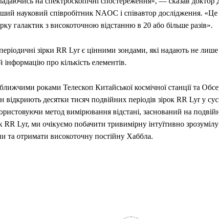
ладаючись на спектроскопічні спостереження», — сказав доктор
рший науковий співробітник NAOC і співавтор дослідження. «Це
рку галактик з високоточною відстанню в 20 або більше разів».
еріодичні зірки RR Lyr є цінними зондами, які надають не лише н
й інформацію про кількість елементів.
ближчими роками Телескоп Китайської космічної станції та Обсе
н відкриють десятки тисяч подвійних періодів зірок RR Lyr у сус
ористовуючи метод вимірювання відстані, заснований на подвій
к RR Lyr, ми очікуємо побачити тривимірну інтуїтивно зрозумілу
пи та отримати високоточну постійну Хаббла.