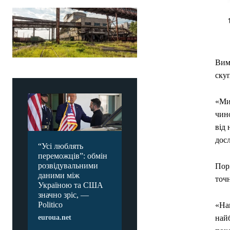
Вимі
ску
«Ми
чино
від
дос
“Усі люблять
переможців”: обмін
розвідувальними
Пор
даними між
точ
Україною та США
значно зріс, —
Politico
«На
най
euroua.net