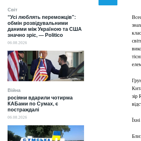
Світ
“Усі люблять переможців”:
Всес
обмін розвідувальними
знах
даними між Україною та США
клас
значно зріс, — Politico
світ
06.08.2026
вико
тісн
елем
Грун
Кит
Війна
зір
росіяни вдарили чотирма
КАБами по Сумах, є
відс
постраждалі
06.08.2026
Їхн
Близ