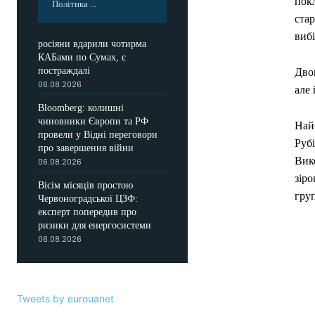
пок
Політика ...
ста
вибі
росіяни вдарили чотирма
КАБами по Сумах, є
постраждалі
Двоп
06.08.2026
але 
Bloomberg: колишні
чиновники Європи та РФ
Най
провели у Відні переговори
Рубі
про завершення війни
Вик
06.08.2026
зіро
Вісім місяців простою
гру
Червоноградської ЦЗФ:
експерт попередив про
ризики для енергосистеми
06.08.2026
Tweets by eurouanet