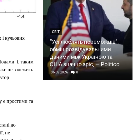
СВІТ
к і кульових
“Усі люблять переможців”:
обмін розвідувальними
даними між Україною та
одами, і, таким
США значно зріс, — Politico
яке не залежить
06.08.2026
0
втор
у є простими та
тані до
ї, не