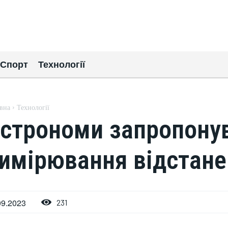
Спорт
Технології
вна
Технології
строноми запропону
имірювання відстане
09.2023
231