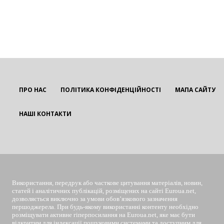
ПРО НАС
ПОЛІТИКА КОНФІДЕНЦІЙНОСТІ
МАПА САЙТУ
НАШІ КОНТАКТИ
EUROUA
Використання, передрук або часткове цитування матеріалів, новин,
статей і аналітичних публікацій, розміщених на сайті Euroua.net,
дозволяється виключно за умови обов’язкового зазначення
першоджерела. При будь-якому використанні контенту необхідно
розміщувати активне гіперпосилання на Euroua.net, яке має бути
відкритим для індексації пошуковими системами та доступним для