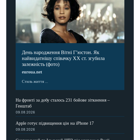
День народження Вітні Гʼюстон. Як
найвидатнішу співачку ХХ ст. згубила
залежність (фото)
euroua.net
Стиль життя ...
На фронті за добу сталось 231 бойове зіткнення –
Генштаб
09.08.2026
Apple готує підвищення цін на iPhone 17
09.08.2026