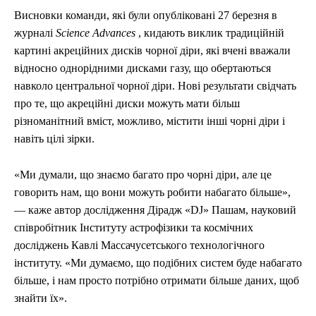
Висновки команди, які були опубліковані 27 березня в
журналі
Science Advances
, кидають виклик традиційній
картині акреційних дисків чорної діри, які вчені вважали
відносно однорідними дисками газу, що обертаються
навколо центральної чорної діри. Нові результати свідчать
про те, що акреційні диски можуть мати більш
різноманітний вміст, можливо, містити інші чорні діри і
навіть цілі зірки.
«Ми думали, що знаємо багато про чорні діри, але це
говорить нам, що вони можуть робити набагато більше»,
— каже автор дослідження Дірадж «DJ» Пашам, науковий
співробітник Інституту астрофізики та космічних
досліджень Кавлі Массачусетського технологічного
інституту. «Ми думаємо, що подібних систем буде набагато
більше, і нам просто потрібно отримати більше даних, щоб
знайти їх».