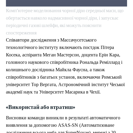
Комп’ютерне моделювання чорної діри середньої маси, що
обертається навколо надмасивної чорної діри, і запускає
періодичні газові шлейфи, які можуть пояснити
спостереження
Співавтори дослідження з Массачусетського
технологічного інституту включають постдок Пітера
Косека, аспіранта Меган Мастерсон, доцента Ерін Кара,
головного наукового співробітника Рональда Реміллард і
колишнього дослідника Майкла Фаусна, а також
співробітників з багатьох установ, включаючи Римський
університет Тор Вергата, Астрономічний інститут Чеської
академії наук та Університет Масарика в Чехії.
«Використай або втратиш»
Висновки команди виникли в результаті автоматичного
виявлення за допомогою ASAS-SN (Автоматизоване
дослідження всього неба для SuperNovae), мережі з 20