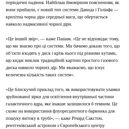
періодичні падіння. Найбільш ймовірним поясненням, як
вони прийшли, є новий тип системи Давида і Голіафа —
крихітна чорна діра середньої маси, що обертається
навколо надмасивної чорної діри.
«Це інший звір», — каже Пашам. «Це не відповідає тому,
що ми знаємо про ці системи. Ми бачимо докази того, що
об’єкти входять у диск і крізь нього під різними кутами,
що кидає виклик традиційній картині простого газового
диска навколо чорних дір. Ми вважаємо, що існує
величезна кількість таких систем».
«Це блискучий приклад того, як використовувати уламки
зруйнованої зірки для освітлення внутрішньої частини
галактичного ядра, яке інакше залишилося б темним. Це
схоже на використання флуоресцентного барвника для
пошуку витоку в трубі», — каже Річард Сакстон,
рентгенівський астроном з Європейського центру