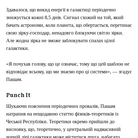
Здавалося, що викид енергії в галактиці періодично
знижується кожні 8,5 днів. Сигнал схожий на той, який
бачать астрономи, коли планета, що обертається, перетинає
свою зірку-господар, ненадовго блокуючи світло зірки.
Але жодна зірка не зможе заблокувати спалах цілої
галактики.
«Я почухав голову, що це означає, тому що цей шаблон не
відповідає всьому, що ми знаємо про ці системи», — згадує
Пашам.
Punch It
Шукаючи пояснення періодичних провалів, Пашам
натрапив на нещодавню статтю фізиків-теоретиків із
Чеської Республіки. Теоретики окремо прийшли до
висновку, що, теоретично, у центральній надмасивній
чорній дірі галактики може міститися друга, набагато