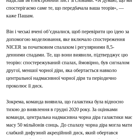
надіслав їм електронний лист зі словами: «Я думаю, що ми
спостерігаємо саме те, що передбачала ваша теорія», —
каже Пашам.
Він і чеські вчені об’єдналися, щоб перевірити цю ідею за
допомогою моделювання, яке включало спостереження
NICER за початковим спалахом і регулярними 8,5-
денними спадами. Те, що вони виявили, підтверджує цю
теорію: спостережуваний спалах, ймовірно, був сигналом
другої, меншої чорної діри, яка обертається навколо
центральної надмасивної чорної діри та періодично
проколює її диск.
Зокрема, команда виявила, що галактика була відносно
тихою до виявлення в грудні 2020 року. За оцінками
команди, центральна надмасивна чорна діра галактики має
масу 50 мільйонів сонць. До спалаху чорна діра могла мати
слабкий дифузний акреційний диск, який обертався