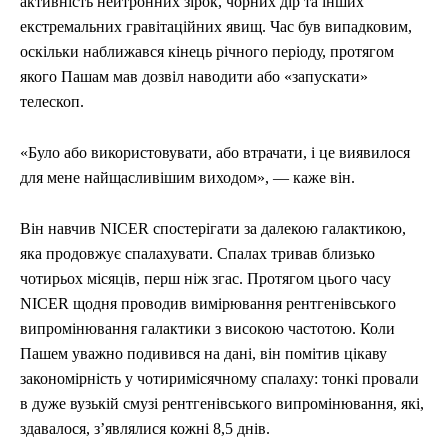
активність нейтронних зірок, чорних дір та інших
екстремальних гравітаційних явищ. Час був випадковим,
оскільки наближався кінець річного періоду, протягом
якого Пашам мав дозвіл наводити або «запускати»
телескоп.
«Було або використовувати, або втрачати, і це виявилося
для мене найщасливішим виходом», — каже він.
Він навчив NICER спостерігати за далекою галактикою,
яка продовжує спалахувати. Спалах тривав близько
чотирьох місяців, перш ніж згас. Протягом цього часу
NICER щодня проводив вимірювання рентгенівського
випромінювання галактики з високою частотою. Коли
Пашем уважно подивився на дані, він помітив цікаву
закономірність у чотиримісячному спалаху: тонкі провали
в дуже вузькій смузі рентгенівського випромінювання, які,
здавалося, з’являлися кожні 8,5 днів.