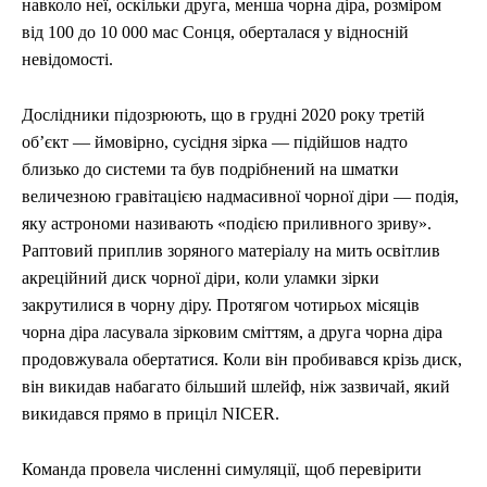
навколо неї, оскільки друга, менша чорна діра, розміром
від 100 до 10 000 мас Сонця, оберталася у відносній
невідомості.
Дослідники підозрюють, що в грудні 2020 року третій
об’єкт — ймовірно, сусідня зірка — підійшов надто
близько до системи та був подрібнений на шматки
величезною гравітацією надмасивної чорної діри — подія,
яку астрономи називають «подією приливного зриву».
Раптовий приплив зоряного матеріалу на мить освітлив
акреційний диск чорної діри, коли уламки зірки
закрутилися в чорну діру. Протягом чотирьох місяців
чорна діра ласувала зірковим сміттям, а друга чорна діра
продовжувала обертатися. Коли він пробивався крізь диск,
він викидав набагато більший шлейф, ніж зазвичай, який
викидався прямо в приціл NICER.
Команда провела численні симуляції, щоб перевірити