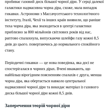
пробиває газовий диск більшої чорної діри. У серці далекої
to
to
exclusive articles
exclusive articles
you get access to
you get access to
that let you stay ahead of the curve.
that let you stay ahead of the curve.
exclusive articles
exclusive articles
that let you
that let you
stay ahead of the curve.
stay ahead of the curve.
галактики надмасивна чорна діра, схоже, мала випадок
УКРАЇНА
УКРАЇНА
ВІЙНА
ВІЙНА
СВІТ
СВІТ
ПОЛІТИКА
ПОЛІТИКА
ЕКОНОМІКА
ЕКОНОМІКА
гикавки. Астрономи з Массачусетського технологічного
СПОРТ
СПОРТ
ТЕХНОЛОГІЇ
ТЕХНОЛОГІЇ
УКРАЇНА
УКРАЇНА
ВІЙНА
ВІЙНА
СВІТ
СВІТ
ПОЛІТИКА
ПОЛІТИКА
інституту, Італії, Чехії та інших країн виявили, що раніше
ЕКОНОМІКА
ЕКОНОМІКА
СПОРТ
СПОРТ
ТЕХНОЛОГІЇ
ТЕХНОЛОГІЇ
тиха чорна діра, яка знаходиться в центрі галактики
приблизно за 800 мільйонів світлових років від нас,
раптово спалахнула, випускаючи шлейфи газу кожні 8,5
днів до цього. повертаючись до нормального спокійного
стану.
Періодичні гикавки — це нова поведінка, яка досі не
спостерігалася в чорних дірах. Вчені вважають, що
найбільш вірогідним поясненням спалахів є друга, менша
чорна діра, яка обертається навколо центральної
надмасивної чорної діри та викидає матеріал із газового
диска більшої чорної діри кожні 8,5 днів.
Заперечення теорій чорної діри