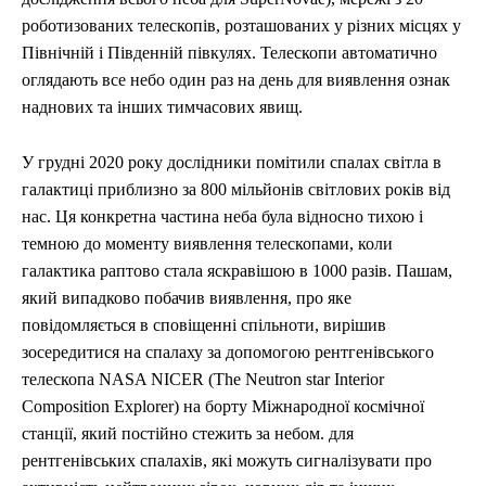
роботизованих телескопів, розташованих у різних місцях у
Північній і Південній півкулях. Телескопи автоматично
оглядають все небо один раз на день для виявлення ознак
наднових та інших тимчасових явищ.
У грудні 2020 року дослідники помітили спалах світла в
галактиці приблизно за 800 мільйонів світлових років від
нас. Ця конкретна частина неба була відносно тихою і
темною до моменту виявлення телескопами, коли
галактика раптово стала яскравішою в 1000 разів. Пашам,
який випадково побачив виявлення, про яке
повідомляється в сповіщенні спільноти, вирішив
зосередитися на спалаху за допомогою рентгенівського
телескопа NASA NICER (The Neutron star Interior
Composition Explorer) на борту Міжнародної космічної
станції, який постійно стежить за небом. для
рентгенівських спалахів, які можуть сигналізувати про