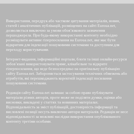
Використання, передрук або часткове цитування матеріалів, новин,
статей і аналітичних публікацій, розміщених на сайті Euroua.net,
дозволяється виключно за умови обов’язкового зазначення
першоджерела. При будь-якому використанні контенту необхідно
розміщувати активне гіперпосилання на Euroua.net, яке має бути
відкритим для індексації пошуковими системами та доступним для
переходу користувачами.
Інтернет-видання, інформаційні портали, блоги та інші онлайн-ресурси
зобов’язані використовувати пряме, клікабельне та відкрите
гіперпосилання, що веде безпосередньо на оригінальну публікацію
сайту Euroua.net. Забороняється застосування технічних обмежень або
атрибутів, які перешкоджають коректній індексації посилання
пошуковими системами.
Редакція сайту Euroua.net залишає за собою право публікувати
матеріали різних авторів, проте може не поділяти думки, оцінки або
висновки, викладені у статтях та новинних матеріалах.
Відповідальність за зміст публікацій, достовірність інформації та
висловлені позиції несуть виключно автори матеріалів. Редакція не несе
відповідальності за можливі наслідки використання опублікованого
контенту третіми особами.