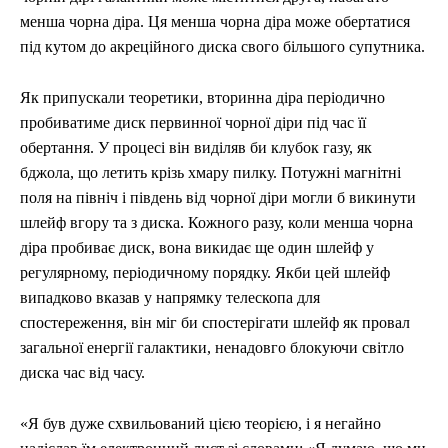
менша чорна діра. Ця менша чорна діра може обертатися
під кутом до акреційного диска свого більшого супутника.
Як припускали теоретики, вторинна діра періодично
пробиватиме диск первинної чорної діри під час її
обертання. У процесі він виділяв би клубок газу, як
бджола, що летить крізь хмару пилку. Потужні магнітні
поля на північ і південь від чорної діри могли б викинути
шлейф вгору та з диска. Кожного разу, коли менша чорна
діра пробиває диск, вона викидає ще один шлейф у
регулярному, періодичному порядку. Якби цей шлейф
випадково вказав у напрямку телескопа для
спостереження, він міг би спостерігати шлейф як провал
загальної енергії галактики, ненадовго блокуючи світло
диска час від часу.
«Я був дуже схвильований цією теорією, і я негайно