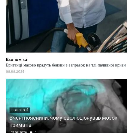
Економіка
Британці масово крадуть бензин з заправок на тлі паливної кризи
09.08.2026
ВІЙНА
Запорізька АЕС двічі за суботу перебувала у
блекауті
09.08.2026
0