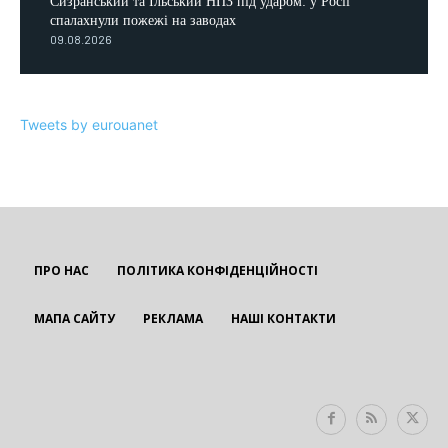
Сизранський та Ільський НПЗ під ударом: у Росії
спалахнули пожежі на заводах
09.08.2026
Tweets by eurouanet
ПРО НАС
ПОЛІТИКА КОНФІДЕНЦІЙНОСТІ
МАПА САЙТУ
РЕКЛАМА
НАШІ КОНТАКТИ
EUROUA