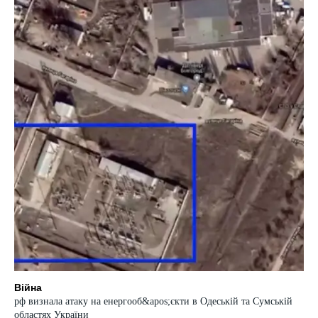
Війна
рф визнала атаку на енергооб&apos;єкти в Одеській та Сумській
областях України