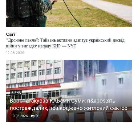
Світ
“Дронове пекло”: Тайвань активно адаптує український досвід
війни у випадку нападу КНР — NYT
10.08.2026
ВІЙНА
ь
Ворог атакував КАБами Суми: п&apos;ять
постраждалих, пошкоджено житловий сектор
10.08.2026
0