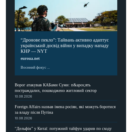
“Дронове пекло”: Тайвань активно адаптує
український досвід війни у випадку нападу
КНР — NYT
euroua.net
Воєнний фокус ...
Ворог атакував КАБами Суми: п&apos;ять
постраждалих, пошкоджено житловий сектор
10.08.2026
Foreign Affairs назвав імена росіян, які можуть боротися
за владу після Путіна
10.08.2026
“Дельфін” у Китаї: потужний тайфун ударив по сходу