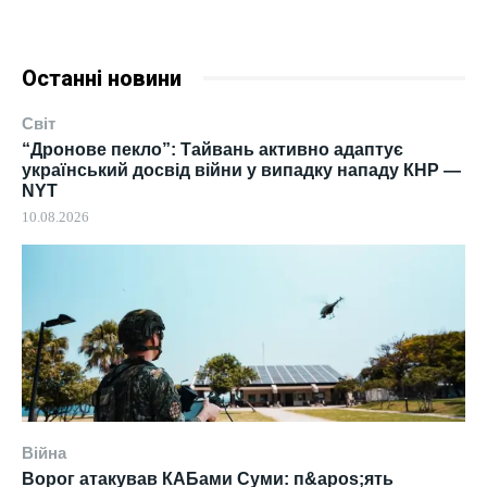
Останні новини
Світ
“Дронове пекло”: Тайвань активно адаптує
український досвід війни у випадку нападу КНР —
NYT
10.08.2026
Війна
Ворог атакував КАБами Суми: п&apos;ять