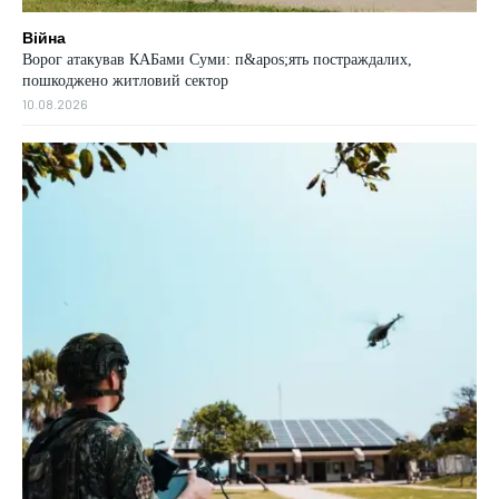
Війна
Ворог атакував КАБами Суми: п&apos;ять постраждалих,
пошкоджено житловий сектор
10.08.2026