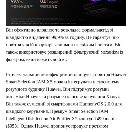
Він ефективно вловлює та розкладає формальдегід зі
швидкістю видалення 99,9% за годину. Це гарантує, що
повітря у всій квартирі залишається свіжим і чистим. Він
також використовує розширений фільтруючий механізм із
фільтром, який важить до 6 кг.
Інтелектуальний дезінфекційний очищувач повітря Huawei
Smart Selection IAM X5 можна інтегрувати в екосистему
розумного будинку Huawei. Він підтримує розумні
динаміки Huawei та розумне голосове керування Xiaoyi.
Він також сумісний зі смартфонами HarmonyOS 2.0.0 для
швидкого керування. Преміум Smart Selection IAM
Intelligent Disinfection Air Purifier X5 коштує 7499 юанів
($953). Однак Huawei пропонує продукт протягом