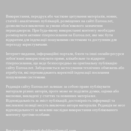
Використання, передрук або часткове цитування матеріалів, новин,
статей і аналітичних публікацій, розміщених на сайті Euroua.net,
дозволяється виключно за умови обов’язкового зазначення
першоджерела. При будь-якому використанні контенту необхідно
розміщувати активне гіперпосилання на Euroua.net, яке має бути
відкритим для індексації пошуковими системами та доступним для
переходу користувачами.
Інтернет-видання, інформаційні портали, блоги та інші онлайн-ресурси
зобов’язані використовувати пряме, клікабельне та відкрите
гіперпосилання, що веде безпосередньо на оригінальну публікацію
сайту Euroua.net. Забороняється застосування технічних обмежень або
атрибутів, які перешкоджають коректній індексації посилання
пошуковими системами.
Редакція сайту Euroua.net залишає за собою право публікувати
матеріали різних авторів, проте може не поділяти думки, оцінки або
висновки, викладені у статтях та новинних матеріалах.
Відповідальність за зміст публікацій, достовірність інформації та
висловлені позиції несуть виключно автори матеріалів. Редакція не несе
відповідальності за можливі наслідки використання опублікованого
контенту третіми особами.
Реклама: digestmediaholding@gmail.com