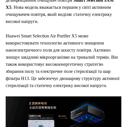
дезінфекційний очищувач повітря
Smart Selection IAM
X5
. Нова модель вважається першим у світі активним
очищувачем повітря, який виділяє статичну електрику
високої напруги.
Huawei Smart Selection Air Purifier X5 може
використовувати технологію активного знищення
наноелектричного поля для захисту повітря. Активно
знищує шкідливі мікроорганізми на тривалий термін. Він
також використовує високоенергетичну стратегію
збирання пилу та електричне поле стерилізації та шар
фільтра H13. Це забезпечує двошарову структуру активної
стерилізації та статичну електрику високої напруги.