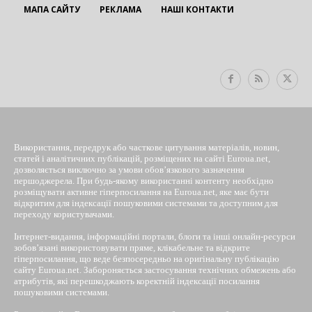
МАПА САЙТУ
РЕКЛАМА
НАШІ КОНТАКТИ
EUROUA
Використання, передрук або часткове цитування матеріалів, новин,
статей і аналітичних публікацій, розміщених на сайті Euroua.net,
дозволяється виключно за умови обов’язкового зазначення
першоджерела. При будь-якому використанні контенту необхідно
розміщувати активне гіперпосилання на Euroua.net, яке має бути
відкритим для індексації пошуковими системами та доступним для
переходу користувачами.
Інтернет-видання, інформаційні портали, блоги та інші онлайн-ресурси
зобов’язані використовувати пряме, клікабельне та відкрите
гіперпосилання, що веде безпосередньо на оригінальну публікацію
сайту Euroua.net. Забороняється застосування технічних обмежень або
атрибутів, які перешкоджають коректній індексації посилання
пошуковими системами.