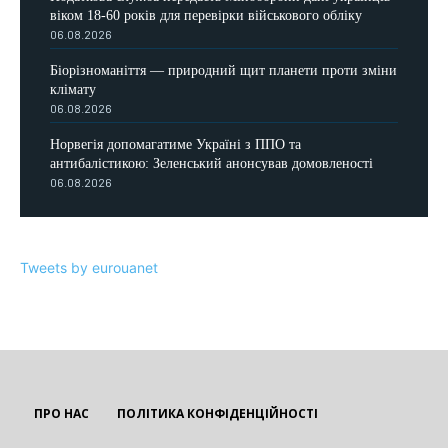
віком 18-60 років для перевірки військового обліку
06.08.2026
Біорізноманіття — природний щит планети проти зміни
клімату
06.08.2026
Норвегія допомагатиме Україні з ППО та
антибалістикою: Зеленський анонсував домовленості
06.08.2026
Tweets by eurouanet
ПРО НАС
ПОЛІТИКА КОНФІДЕНЦІЙНОСТІ