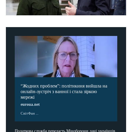
“Жодних проблем”: політикиня вийшла на
онлайн-зустріч з ванної і стала зіркою
мережі
euroua.net
СвітФан ...
Податкова служба передасть Міноборони дані українців